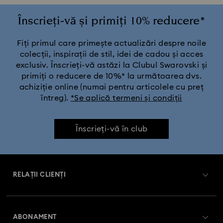
Înscrieți-vă și primiți 10% reducere*
Fiți primul care primește actualizări despre noile
colecții, inspirații de stil, idei de cadou și acces
exclusiv. Înscrieți-vă astăzi la Clubul Swarovski și
primiți o reducere de 10%* la următoarea dvs.
achiziție online (numai pentru articolele cu preț
întreg).
*Se aplică termeni și condiții
Înscrieți-vă în club
RELAȚII CLIENȚI
Prezentare serviciul relații cu clienții
ABONAMENT