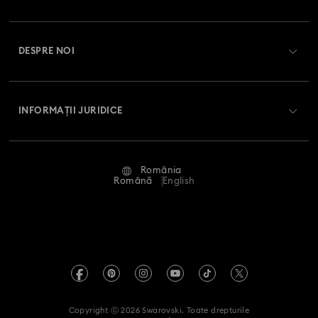
Starea comenzii
Înregistrare
Soldul cardului cadou
DESPRE NOI
Club Swarovski
Livrare
Despre Swarovski
Swarovski Crystal Society (SCS)
Retur și schimb
INFORMAȚII JURIDICE
Angajări și carieră
Stare reparație
Condiții de utilizare
Alumni Community
România
Contactați-ne
Termeni și condiții
Română
English
Pentru profesioniști
Ghid de mărimi
Politica de confidențialitate
Harta site-ului
Instrument de găsire a magazinelor
Imprimare
Swarovski Created Diamonds
Informații REACH
Kristallwelten
Copyright ⓒ 2026 Swarovski. Toate drepturile