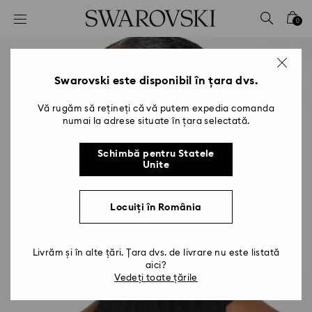
Accesskeys list
0
0 - Antet
1 - Conținut principal
2 - Subsol
Swarovski este disponibil în țara dvs.
Vă rugăm să rețineți că vă putem expedia comanda
numai la adrese situate în țara selectată.
Schimbă pentru Statele
Unite
Locuiți în România
Livrăm și în alte țări. Țara dvs. de livrare nu este listată
aici?
Vedeți toate țările