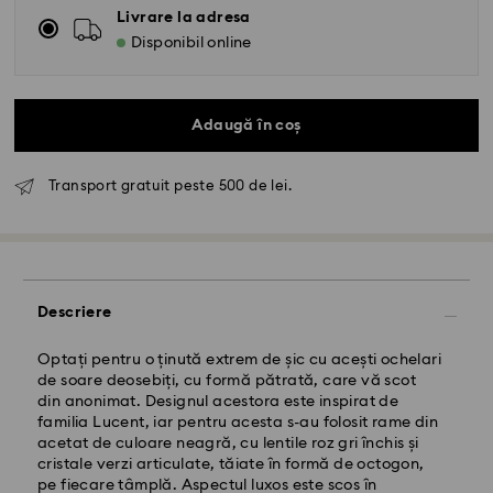
Livrare la adresa
Disponibil online
Adaugă în coș
Transport gratuit peste 500 de lei.
Livrare standard - GLS
Descriere
Comenzile plasate de luni până vineri până la ora
10:00 CET vor fi procesate și expediate în aceeași zi
lucrătoare.
Optați pentru o ținută extrem de șic cu acești ochelari
Termen de livrare standard: 4 zile lucrătoare după
de soare deosebiți, cu formă pătrată, care vă scot
procesare și expediere
din anonimat. Designul acestora este inspirat de
Costul de expediere standard: RON 30
familia Lucent, iar pentru acesta s-au folosit rame din
Livrare standard gratuită peste: RON 500
acetat de culoare neagră, cu lentile roz gri închis și
cristale verzi articulate, tăiate în formă de octogon,
pe fiecare tâmplă. Aspectul luxos este scos în