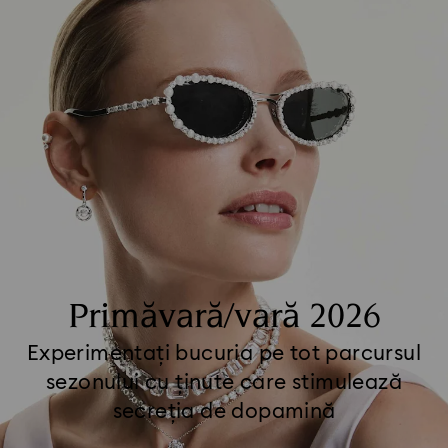
Primăvară/vară 2026
Experimentați bucuria pe tot parcursul
sezonului cu ținute care stimulează
secreția de dopamină