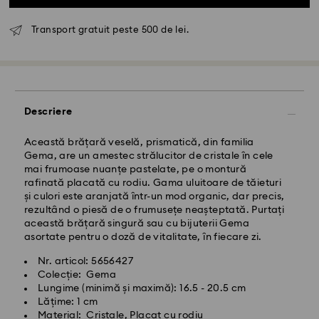
Transport gratuit peste 500 de lei.
Livrare standard - GLS
Comenzile plasate de luni până vineri până la ora
10:00 CET vor fi procesate și expediate în aceeași zi
Descriere
lucrătoare.
Termen de livrare standard: 4 zile lucrătoare după
procesare și expediere
Această brățară veselă, prismatică, din familia
Costul de expediere standard: RON 30
Gema, are un amestec strălucitor de cristale în cele
Livrare standard gratuită peste: RON 500
mai frumoase nuanțe pastelate, pe o montură
rafinată placată cu rodiu. Gama uluitoare de tăieturi
și culori este aranjată într-un mod organic, dar precis,
Livrare expres -
FedEx
rezultând o piesă de o frumusețe neașteptată. Purtați
această brățară singură sau cu bijuterii Gema
asortate pentru o doză de vitalitate, în fiecare zi.
Comenzile plasate de luni până vineri până la ora
14:30 CET vor fi procesate și expediate în aceeași zi
Nr. articol: 5656427
lucrătoare.
Colecție: Gema
Timp de livrare expres: 1-2 zi lucrătoare după
Lungime (minimă și maximă): 16.5 - 20.5 cm
procesare și expediere
Lățime: 1 cm
Costul de expediere expres: RON 110
Material: Cristale, Placat cu rodiu