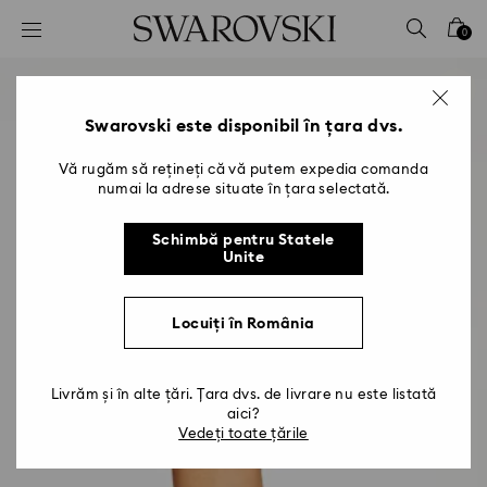
Accesskeys list
0
0 - Antet
1 - Conținut principal
2 - Subsol
Swarovski este disponibil în țara dvs.
Vă rugăm să rețineți că vă putem expedia comanda
numai la adrese situate în țara selectată.
Schimbă pentru Statele
Unite
Locuiți în România
Livrăm și în alte țări. Țara dvs. de livrare nu este listată
aici?
Vedeți toate țările