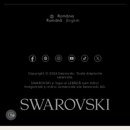
Stare reparație
Condiții de utilizare
Alumni Community
România
Contactați-ne
Termeni și condiții
Română
English
Pentru profesioniști
Ghid de mărimi
Politica de confidențialitate
Harta site-ului
Instrument de găsire a magazinelor
Imprimare
Swarovski Created Diamonds
Informații REACH
Kristallwelten
Copyright ⓒ 2026 Swarovski. Toate drepturile
Declarație de accesibilitate
rezervate.
Code of Conduct & Policies
SWAROVSKI și logo-ul LEBĂDĂ sunt mărci
înregistrate și mărci comerciale ale Swarovski AG.
Declarație de consimțământ privind prelucrarea datelor cu
caracter personal
Retrageți-vă din contract aici