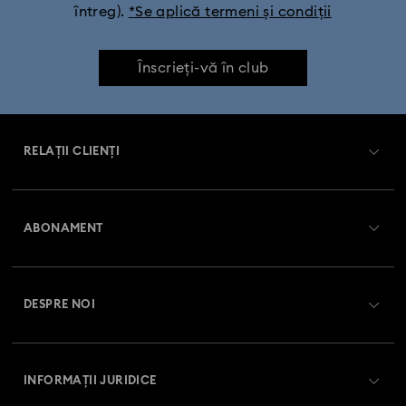
întreg).
*Se aplică termeni și condiții
Înscrieți-vă în club
RELAȚII CLIENȚI
Prezentare serviciul relații cu clienții
ABONAMENT
Starea comenzii
Înregistrare
Soldul cardului cadou
DESPRE NOI
Club Swarovski
Livrare
Despre Swarovski
Swarovski Crystal Society (SCS)
Retur și schimb
INFORMAȚII JURIDICE
Angajări și carieră