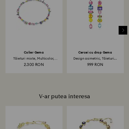
înregistra și veți primi o notificare prin e-mail odată ce
returul a fost procesat. Transmiterea rambursării va
depinde de normele instituției dvs. financiare și poate
dura până la 3-7 zile lucrătoare pentru ca suma să fie
creditată prin aceeași metodă de plată folosită la
plasarea comenzii. Întregul proces de retur și
rambursare poate dura până la 3-4 săptămâni de la
data expedierii prin poștă.
Colier Gema
Cercei cu drop Gema
Tăieturi mixte, Multicolor,
Design asimetric, Tăieturi...
Placat...
2.300 RON
999 RON
V-ar putea interesa