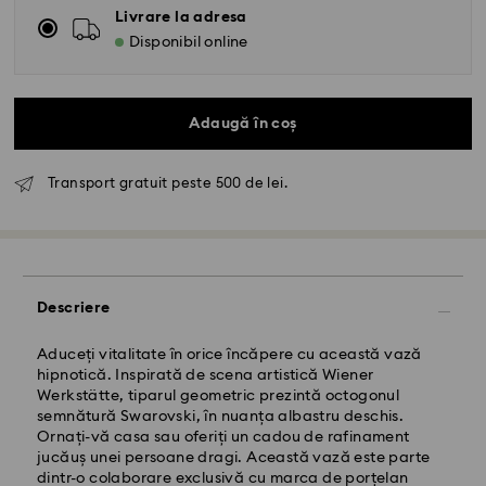
Livrare la adresa
Disponibil online
Adaugă în coș
Transport gratuit peste 500 de lei.
Livrare standard - GLS
Comenzile plasate de luni până vineri până la ora
10:00 CET vor fi procesate și expediate în aceeași zi
Descriere
lucrătoare.
Termen de livrare standard: 4 zile lucrătoare după
procesare și expediere
Aduceți vitalitate în orice încăpere cu această vază
Costul de expediere standard: RON 30
hipnotică. Inspirată de scena artistică Wiener
Livrare standard gratuită peste: RON 500
Werkstätte, tiparul geometric prezintă octogonul
semnătură Swarovski, în nuanța albastru deschis.
Ornați-vă casa sau oferiți un cadou de rafinament
Livrare expres -
FedEx
jucăuș unei persoane dragi. Această vază este parte
dintr-o colaborare exclusivă cu marca de porțelan