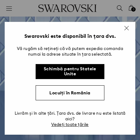
Accesskeys list
0
0 - Antet
1 - Conținut principal
2 - Subsol
Swarovski este disponibil în țara dvs.
Vă rugăm să rețineți că vă putem expedia comanda
numai la adrese situate în țara selectată.
Schimbă pentru Statele
Unite
Locuiți în România
Livrăm și în alte țări. Țara dvs. de livrare nu este listată
aici?
Vedeți toate țările