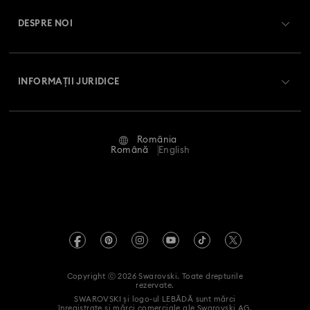
Soldul cardului cadou
DESPRE NOI
Club Swarovski
Livrare
Despre Swarovski
Swarovski Crystal Society (SCS)
Retur și schimb
INFORMAȚII JURIDICE
Angajări și carieră
Stare reparație
Condiții de utilizare
Alumni Community
România
Contactați-ne
Termeni și condiții
Română
English
Pentru profesioniști
Ghid de mărimi
Politica de confidențialitate
Harta site-ului
Instrument de găsire a magazinelor
Imprimare
Swarovski Created Diamonds
Informații REACH
Kristallwelten
Copyright ⓒ 2026 Swarovski. Toate drepturile
Declarație de accesibilitate
rezervate.
Code of Conduct & Policies
SWAROVSKI și logo-ul LEBĂDĂ sunt mărci
înregistrate și mărci comerciale ale Swarovski AG.