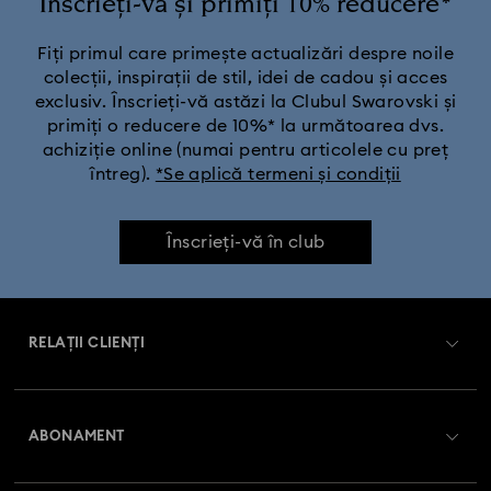
Înscrieți-vă și primiți 10% reducere*
Fiți primul care primește actualizări despre noile
colecții, inspirații de stil, idei de cadou și acces
exclusiv. Înscrieți-vă astăzi la Clubul Swarovski și
primiți o reducere de 10%* la următoarea dvs.
achiziție online (numai pentru articolele cu preț
întreg).
*Se aplică termeni și condiții
Înscrieți-vă în club
RELAȚII CLIENȚI
Prezentare serviciul relații cu clienții
ABONAMENT
Starea comenzii
Înregistrare