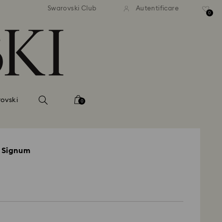
ratuită la comenzi de peste 500
Livrare gratuită la comenzi de
Swarovski Club
Autentificare
RON
RON
0
ovski
0
 Signum