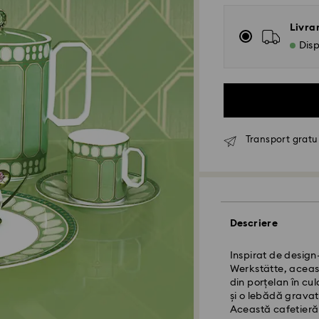
Livra
Disp
Transport gratui
Livrare standard 
Descriere
Comenzile plasate 
procesate și exped
Inspirat de design
Termen de livrare 
Werkstätte, aceast
expediere
din porțelan în cu
Costul de expedi
și o lebădă gravat
Livrare standard 
Această cafetieră