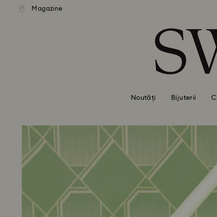
ratuită la comenzi de peste 500
Livrare gratuită la comenzi de
Magazine
Accesskeys list
RON
RON
0 - Antet
1 - Conținut principal
2 - Subsol
Noutăți
Bijuterii
C