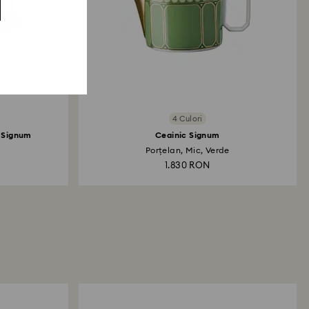
4 Culori
e Signum
Ceainic Signum
Porțelan, Mic, Verde
1.830 RON