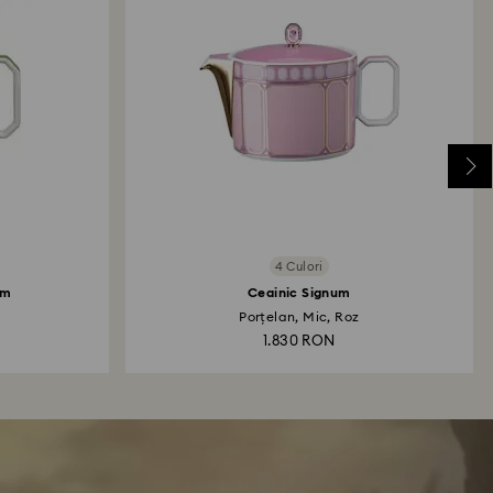
4 Culori
um
Ceainic Signum
Porțelan, Mic, Roz
1.830 RON