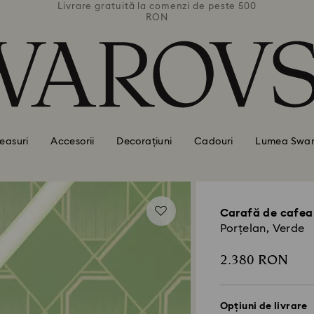
 peste 500
Livrare gratuită la comenzi de peste 500
Livrare g
RON
easuri
Accesorii
Decorațiuni
Cadouri
Lumea Swar
Carafă de cafea
Porțelan, Verde
2.380 RON
Opțiuni de livrare