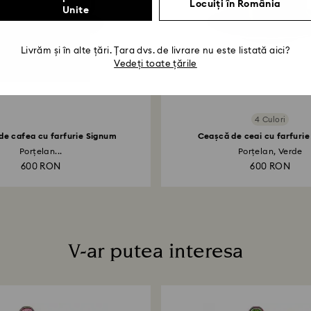
Locuiți în România
Unite
Livrăm și în alte țări. Țara dvs. de livrare nu este listată aici?
Vedeți toate țările
4 Culori
de cafea cu farfurie Signum
Ceașcă de ceai cu farfuri
Porțelan...
Porțelan, Verde
600 RON
600 RON
V-ar putea interesa