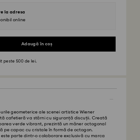
re la adresa
onibil online
Adaugă în coș
t peste 500 de lei.
- GLS
de luni până vineri până la ora 10:00 CET vor fi
iate în aceeași zi lucrătoare.
-urile geometerice ale scenei artistice Wiener
standard: 4 zile lucrătoare după procesare și
ă cafetieră va stârni cu siguranță discuții. Creată
loarea verde vibrant, prezintă un mâner octogonal
ere standard: RON 30
ă pe capac cu cristale în formă de octogon.
gratuită peste: RON 500
 este parte dintr-o colaborare exclusivă cu marca