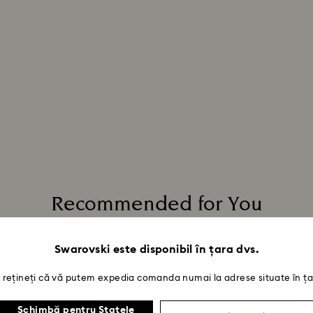
Recommended for You
Swarovski este disponibil în țara dvs.
rețineți că vă putem expedia comanda numai la adrese situate în ța
Schimbă pentru Statele