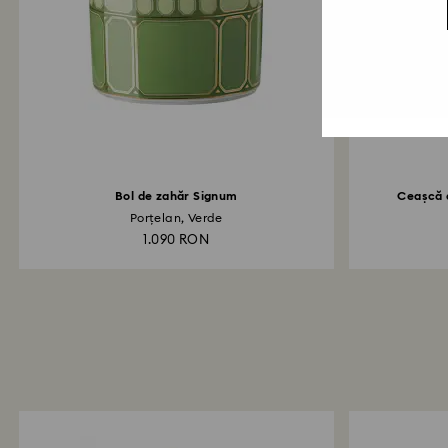
Bol de zahăr Signum
Ceașcă 
Porțelan, Verde
1.090 RON