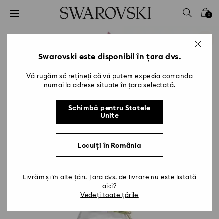
Accesskeys list
0
0 - Antet
1 - Conținut principal
2 - Subsol
Swarovski este disponibil în țara dvs.
Vă rugăm să rețineți că vă putem expedia comanda
numai la adrese situate în țara selectată.
Schimbă pentru Statele
Unite
Locuiți în România
Livrăm și în alte țări. Țara dvs. de livrare nu este listată
aici?
Vedeți toate țările