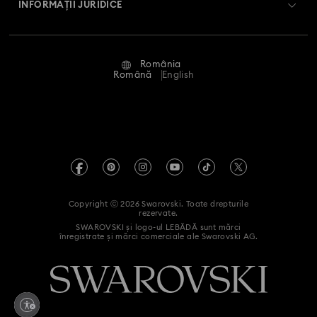
INFORMAȚII JURIDICE
Angajări și carieră
Stare reparație
Condiții de utilizare
Alumni Community
România
Contactați-ne
Termeni și condiții
Română
English
Pentru profesioniști
Ghid de mărimi
Politica de confidențialitate
Harta site-ului
Instrument de găsire a magazinelor
Imprimare
Swarovski Created Diamonds
Informații REACH
Kristallwelten
Copyright ⓒ 2026 Swarovski. Toate drepturile
Declarație de accesibilitate
rezervate.
Code of Conduct & Policies
SWAROVSKI și logo-ul LEBĂDĂ sunt mărci
înregistrate și mărci comerciale ale Swarovski AG.
Declarație de consimțământ privind prelucrarea datelor cu
caracter personal
Retrageți-vă din contract aici