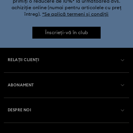
primiți o reducere de 10%* la următoarea dvs.
achiziție online (numai pentru articolele cu preț
întreg).
*Se aplică termeni și condiții
Înscrieți-vă în club
RELAȚII CLIENȚI
Prezentare serviciul relații cu clienții
ABONAMENT
Starea comenzii
Înregistrare
Soldul cardului cadou
DESPRE NOI
Club Swarovski
Livrare
Despre Swarovski
Swarovski Crystal Society (SCS)
Retur și schimb