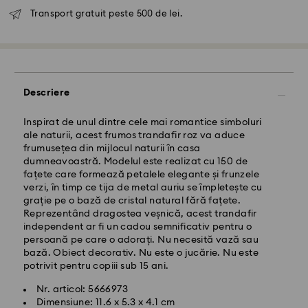
Transport gratuit peste 500 de lei.
Livrare standard - GLS
Descriere
Comenzile plasate de luni până vineri până la ora
10:00 CET vor fi procesate și expediate în aceeași zi
Inspirat de unul dintre cele mai romantice simboluri
lucrătoare.
ale naturii, acest frumos trandafir roz va aduce
Termen de livrare standard: 4 zile lucrătoare după
frumusețea din mijlocul naturii în casa
procesare și expediere
dumneavoastră. Modelul este realizat cu 150 de
Costul de expediere standard: RON 30
fațete care formează petalele elegante și frunzele
Livrare standard gratuită peste: RON 500
verzi, în timp ce tija de metal auriu se împletește cu
grație pe o bază de cristal natural fără fațete.
Reprezentând dragostea veșnică, acest trandafir
Livrare expres -
FedEx
independent ar fi un cadou semnificativ pentru o
persoană pe care o adorați. Nu necesită vază sau
bază. Obiect decorativ. Nu este o jucărie. Nu este
Comenzile plasate de luni până vineri până la ora
potrivit pentru copiii sub 15 ani.
14:30 CET vor fi procesate și expediate în aceeași zi
lucrătoare.
Nr. articol: 5666973
Timp de livrare expres: 1-2 zi lucrătoare după
Dimensiune: 11.6 x 5.3 x 4.1 cm