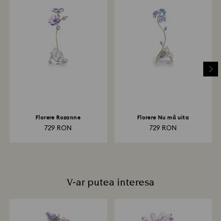
Cât timp durează procesarea retururilor?
După primirea coletului returnat de dvs., îl vom
înregistra și veți primi o notificare prin e-mail odată ce
returul a fost procesat. Transmiterea rambursării va
depinde de normele instituției dvs. financiare și poate
dura până la 3-7 zile lucrătoare pentru ca suma să fie
creditată prin aceeași metodă de plată folosită la
plasarea comenzii. Întregul proces de retur și
rambursare poate dura până la 3-4 săptămâni de la
data expedierii prin poștă.
Florere Rozanne
Florere Nu mă uita
729 RON
729 RON
V-ar putea interesa