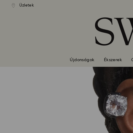
standard kiszállítás 39 960 Ft
Ingyenes standard kiszállítás 
Üzletek
Hozzáférési-kulcs lista
felett
felett
0 - Fejléc
1 – Fő tartalom
2 - Lábléc
Újdonságok
Ékszerek