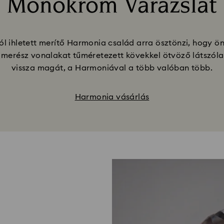
Monokróm Varázslat
Title:
 ihletett merítő Harmonia család arra ösztönzi, hogy önk
erész vonalakat tűméretezett kövekkel ötvöző látszólag
vissza magát, a Harmoniával a több valóban több.
Harmonia vásárlás