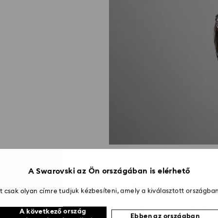
MESTERI SZAKÉRTELEM
A Swarovski az Ön országában is elérhető
Lebegjen
 csak olyan címre tudjuk kézbesíteni, amely a kiválasztott országban
A visszafogott tervezés és a
A következő ország
Ebben az országban