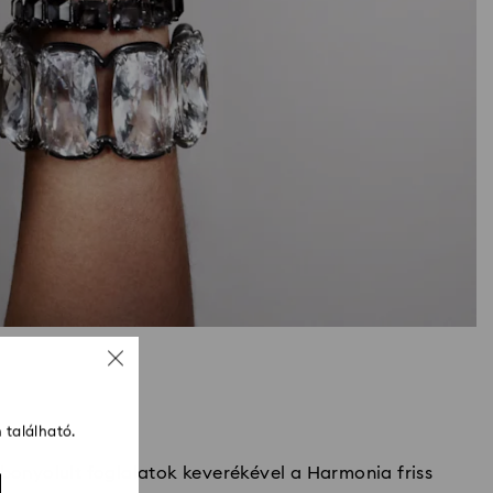
 található.
 bonyolult foglalatok keverékével a Harmonia friss