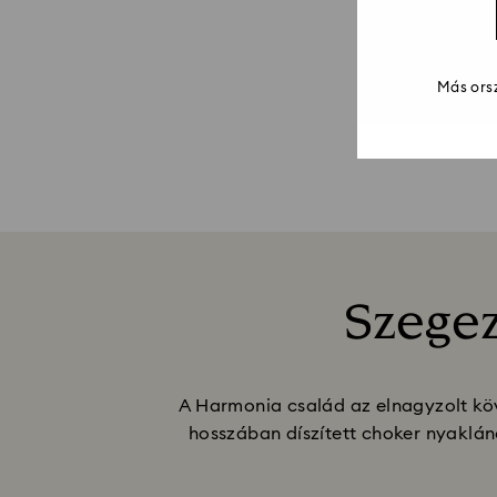
Más orsz
Szegez
A Harmonia család az elnagyzolt köv
hosszában díszített choker nyaklán