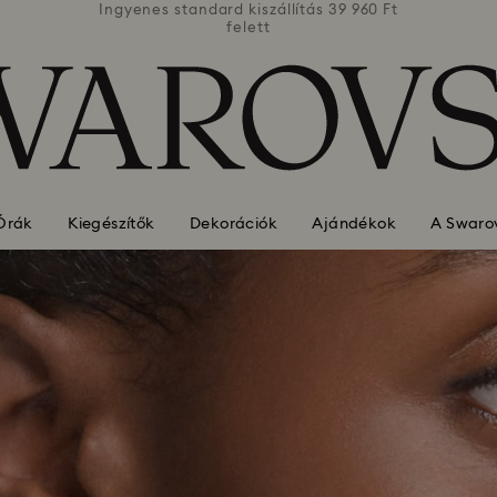
39 960 Ft
Ingyenes standard kiszállítás 39 960 Ft
Ingyenes
felett
Órák
Kiegészítők
Dekorációk
Ajándékok
A Swarov