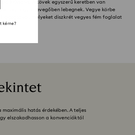
tszó kristályt. A kövek egyszerű keretben van
ót keltve, hogy a levegőben lebegnek. Vegye körbe
csillagzatával, melyeket diszkrét vegyes fém foglalat
st kérne?
ekintet
 maximális hatás érdekében. A teljes
hogy elszakadhasson a konvencióktól