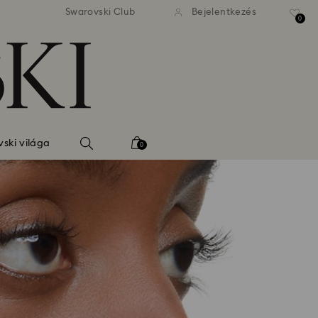
 standard kiszállítás 39 960 Ft
Ingyenes standard kiszállítás
Swarovski Club
Bejelentkezés
felett
felett
0
ski világa
0