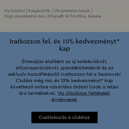
Nyitóoldal
Kiegészítők
Okostelefon tokok
High okostelefon tok, iPhone® 14 Pro Max, Fekete
Iratkozzon fel, és 10% kedvezményt*
kap
Értesüljön elsőként az új kollekciókról,
stílusinspirációkról, ajándékötletekről és az
exkluzív hozzáférésről! Iratkozzon fel a Swarovski
Clubba még ma, és 10% kedvezményt* kap
következő online vásárlása árából (csak a teljes
árú termékekre).
*Az általános feltételek
érvényesek
Csatlakozás a clubhoz