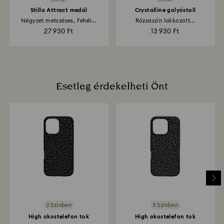
Stilla Attract medál
Crystalline golyóstoll
Négyzet metszéses, Fehér...
Rózsaszín lakkozott...
27 930 Ft
13 930 Ft
Esetleg érdekelheti Önt
3 Színben
3 Színben
High okostelefon tok
High okostelefon tok