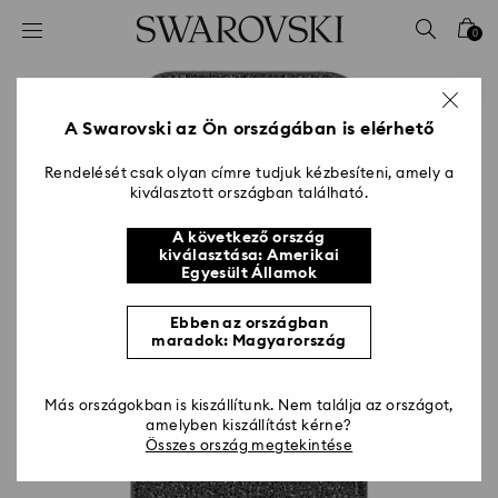
Hozzáférési-kulcs lista
0
0 - Fejléc
1 – Fő tartalom
2 - Lábléc
A Swarovski az Ön országában is elérhető
Rendelését csak olyan címre tudjuk kézbesíteni, amely a
kiválasztott országban található.
A következő ország
kiválasztása: Amerikai
Egyesült Államok
Ebben az országban
maradok: Magyarország
Más országokban is kiszállítunk. Nem találja az országot,
amelyben kiszállítást kérne?
Összes ország megtekintése