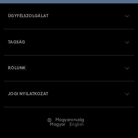
ÜGYFÉLSZOLGÁLAT
Ügyfélszolgálat áttekintés
TAGSÁG
Rendelési állapot
Regisztráció
Ajándékkártya egyenleg
RÓLUNK
Swarovski Club
Szállítás
A Swarovski bemutatása
Swarovski Crystal Society (SCS)
Visszaküldés és csere
JOGI NYILATKOZAT
Állás és karrier
Javítás állapota
Általános feltételek
Alumni Community
Magyarország
Kapcsolat
Általános feltételek
Magyar
English
Szakembereknek
Mérettáblázat