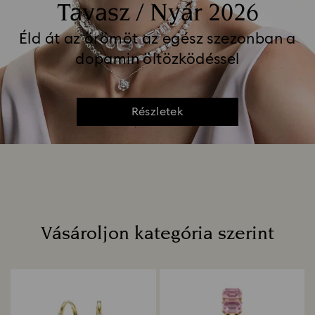
Tavasz / Nyár 2026
Éld át az örömöt az egész szezonban a
dopamin öltözködéssel
Részletek
Vásároljon kategória szerint
Title: