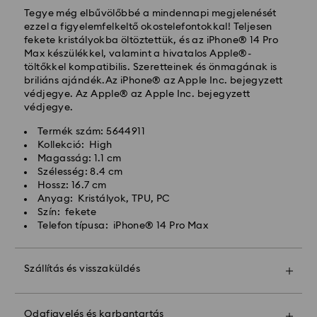
Hagyományos kiszállítási: 3 munkanap a feldolgozás
Tegye még elbűvölőbbé a mindennapi megjelenését
és a szállítás után
ezzel a figyelemfelkeltő okostelefontokkal! Teljesen
Hagyományos kiszállítási költség: HUF 2'000
fekete kristályokba öltöztettük, és az iPhone® 14 Pro
Ingyenes kiszállítás a rendelések felett: HUF 39 960
Max készülékkel, valamint a hivatalos Apple®-
töltőkkel kompatibilis. Szeretteinek és önmagának is
briliáns ajándék.Az iPhone® az Apple Inc. bejegyzett
Expressz kiszállítási -
FedEx
védjegye. Az Apple® az Apple Inc. bejegyzett
védjegye.
A hétfőtől péntekig, CET 14:30 óráig leadott
Termék szám: 5644911
megrendeléseket még aznap feldolgozzuk és
Kollekció: High
kiszállítjuk.
Magasság: 1.1 cm
Expressz szállítási idő: 1 munkanap a feldolgozás és a
Szélesség: 8.4 cm
szállítás után
Hossz: 16.7 cm
Expressz szállítási költség: HUF 7'200
Anyag: Kristályok, TPU, PC
Szín: fekete
Telefon típusa: iPhone® 14 Pro Max
A Swarovski nem szállít postafiókokba vagy APO-
FPO címekre. A termékek a Swarovski tulajdonában
maradnak a végső kifizetés utolsó részletéig
Szállítás és visszaküldés
Tegye ajándékát még különlegesebbé egy prémium
A Crystal Myriad, Licensed-in és Creators Lab
márkájú táskával és színes masnis csomagolással.
termékek, kérjük, vegye figyelembe, hogy a csomag
Odafigyelés és karbantartás
Még egy személyes üzenetet is hozzáadhat.