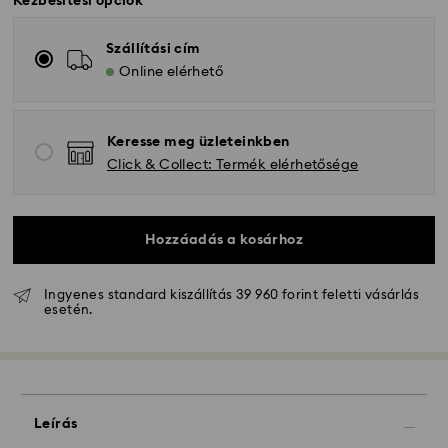
Kézbesítési opciók
Szállítási cím
Online elérhető
Keresse meg üzleteinkben
Click & Collect: Termék elérhetősége
Hozzáadás a kosárhoz
Ingyenes standard kiszállítás 39 960 forint feletti vásárlás
esetén.
Hagyományos szállítás - GLS
A hétfőtől péntekig 10:00 óráig leadott
Leírás
megrendeléseket még aznap dolgozzuk fel majd
szállítjuk ki.