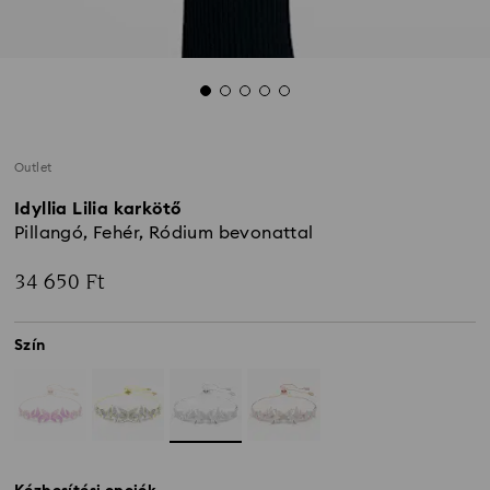
Outlet
Idyllia Lilia karkötő
Pillangó, Fehér, Ródium bevonattal
34 650 Ft
Szín