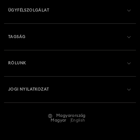
ÜGYFÉLSZOLGÁLAT
Ügyfélszolgálat áttekintés
TAGSÁG
Rendelési állapot
Regisztráció
Ajándékkártya egyenleg
RÓLUNK
Swarovski Club
Szállítás
A Swarovski bemutatása
Swarovski Crystal Society (SCS)
Visszaküldés és csere
JOGI NYILATKOZAT
Állás és karrier
Javítás állapota
Általános feltételek
Alumni Community
Magyarország
Kapcsolat
Általános feltételek
Magyar
English
Szakembereknek
Mérettáblázat
Adatvédelmi szabályzat
Oldaltérkép