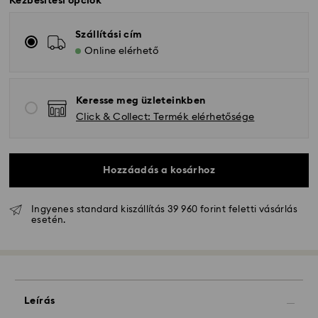
Kézbesítési opciók
Szállítási cím
Online elérhető
Keresse meg üzleteinkben
Click & Collect: Termék elérhetősége
Hozzáadás a kosárhoz
Ingyenes standard kiszállítás 39 960 forint feletti vásárlás
esetén.
Hagyományos szállítás - GLS
A hétfőtől péntekig 10:00 óráig leadott
megrendeléseket még aznap dolgozzuk fel majd
Leírás
szállítjuk ki.
Hagyományos kiszállítási: 3 munkanap a feldolgozás