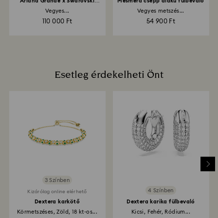
Ariana Grande x Swarovski
Mesmera csepp alakú fülbevaló
nyaklánc
Vegyes...
Vegyes metszés...
110 000 Ft
54 900 Ft
Esetleg érdekelheti Önt
3 Színben
4 Színben
Kizárólag online elérhető
Dextera karkötő
Dextera karika fülbevaló
Körmetszéses, Zöld, 18 kt-os...
Kicsi, Fehér, Ródium...