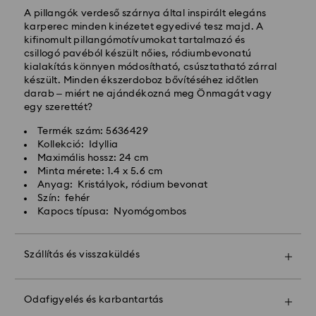
és a szállítás után
A pillangók verdeső szárnya által inspirált elegáns
Hagyományos kiszállítási költség: HUF 2'000
karperec minden kinézetet egyedivé tesz majd. A
Ingyenes kiszállítás a rendelések felett: HUF 39 960
kifinomult pillangómotívumokat tartalmazó és
csillogó pavéból készült nőies, ródiumbevonatú
kialakítás könnyen módosítható, csúsztatható zárral
Expressz kiszállítási -
FedEx
készült. Minden ékszerdoboz bővítéséhez időtlen
darab – miért ne ajándékozná meg Önmagát vagy
egy szerettét?
A hétfőtől péntekig, CET 14:30 óráig leadott
megrendeléseket még aznap feldolgozzuk és
Termék szám: 5636429
kiszállítjuk.
Kollekció: Idyllia
Expressz szállítási idő: 1 munkanap a feldolgozás és a
Maximális hossz: 24 cm
szállítás után
Minta mérete: 1.4 x 5.6 cm
Expressz szállítási költség: HUF 7'200
Anyag: Kristályok, ródium bevonat
Szín: fehér
Kapocs típusa: Nyomógombos
A Swarovski nem szállít postafiókokba vagy APO-
FPO címekre. A termékek a Swarovski tulajdonában
maradnak a végső kifizetés utolsó részletéig
Szállítás és visszaküldés
Tegye ajándékát még különlegesebbé egy prémium
A Crystal Myriad, Licensed-in és Creators Lab
márkájú táskával és színes masnis csomagolással.
termékek, kérjük, vegye figyelembe, hogy a csomag
Odafigyelés és karbantartás
Még egy személyes üzenetet is hozzáadhat.
kiszállítása akár 2 hétig is eltarthat, és erről e-