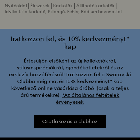
Nyitóoldal
Ékszerek
Karkötők
Állítható karkötők
Idyllia Lilia karkötő, Pillangó, Fehér, Ródium bevonattal
Iratkozzon fel, és 10% kedvezményt*
kap
Értesüljön elsőként az új kollekciókról,
stílusinspirációkról, ajándékötletekről és az
exkluzív hozzáférésről! Iratkozzon fel a Swarovski
Clubba még ma, és 10% kedvezményt* kap
következő online vásárlása árából (csak a teljes
árú termékekre).
*Az általános feltételek
érvényesek
Csatlakozás a clubhoz