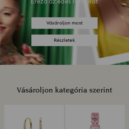
Érezd az édes rohamot
Vásároljon most
Részletek
Vásároljon kategória szerint
Title: