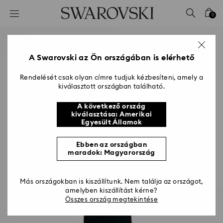
Hozzáférési-kulcs lista
0
0 - Fejléc
1 – Fő tartalom
2 - Lábléc
A Swarovski az Ön országában is elérhető
Rendelését csak olyan címre tudjuk kézbesíteni, amely a
kiválasztott országban található.
A következő ország
kiválasztása: Amerikai
Egyesült Államok
Ebben az országban
maradok: Magyarország
Más országokban is kiszállítunk. Nem találja az országot,
amelyben kiszállítást kérne?
Összes ország megtekintése