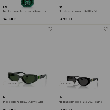
Kulcskarika
Napszemüveg
Nyolcszög metszés, Zöld, Kevertfém-
Macskaszem alakú, SK7003, Zöld
felület
34 900 Ft
94 900 Ft
2 Színben
2 Színben
Napszemüveg
Napszemüveg
Macskaszem alakú, SK6045, Zöld
Macskaszem alakú, SK6002, Fekete