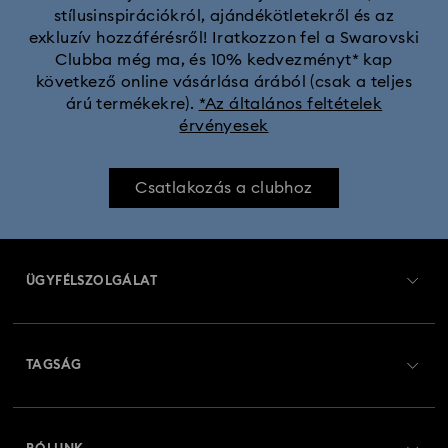
stílusinspirációkról, ajándékötletekről és az
Chroma kollekció
Constella kollekció
exkluzív hozzáférésről! Iratkozzon fel a Swarovski
Clubba még ma, és 10% kedvezményt* kap
Curiosa kollekció
Dextera kollekció
következő online vásárlása árából (csak a teljes
árú termékekre).
*Az általános feltételek
érvényesek
Disney Classics kollekció
Disney karakterek és Disney ajándékok
Dulcis Kollekció
Csatlakozás a clubhoz
Fekete Párduc figura és ékszer kollekció
Florere kollekció
ÜGYFÉLSZOLGÁLAT
Gema kollekció
Harmonia kollekció
Ügyfélszolgálat áttekintés
Holiday Cheers kollekció
Holiday Magic kollekció
TAGSÁG
Rendelési állapot
Hulk figura és ékszer kollekció
Hyperbola kollekció
Regisztráció
Ajándékkártya egyenleg