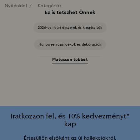
Nyitóoldal
Kategóriák
Ez is tetszhet Önnek
2026-os nyári ékszerek és kiegészítők
Halloween ajándékok és dekorációk
Mutasson többet
20. házassági évfordulós ajándékok
2025-2026-es éves kiadású díszek
A Swarovski Stilla kollekció
A Vienna kollekció
Alice Csodaországban kollekció
Iratkozzon fel, és 10% kedvezményt*
kap
Ariana Grande x Swarovski kapszulakollekció
Értesüljön elsőként az új kollekciókról,