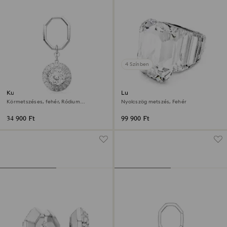
4 Színben
Kulcskarika
Lucent koktélgyűrű
Körmetszéses, fehér, Ródium
Nyolcszög metszés, Fehér
bevonattal
34 900 Ft
99 900 Ft