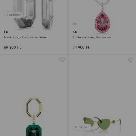
4 Színben
Az áru nincs készleten
Lucent karika fülbevaló
Kulcskarika
Nyolcszög alakú, Kicsi, Fehér
Körte metszés, Rózsaszín
69 900 Ft
34 900 Ft
2 Színben