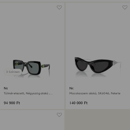
3 Színben
Napszemüveg
Napszemüveg
Túlméretezett, Négyszög alakú ,
Macskaszem alakú, SK6046, Fekete
SK6001, Fekete
94 900 Ft
140 000 Ft