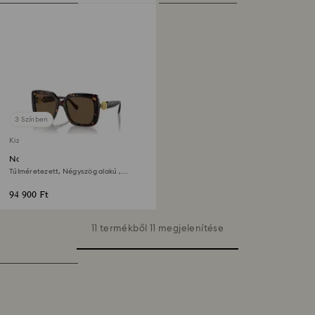
3 Színben
Kizárólag online elérhető
Napszemüveg
Túlméretezett, Négyszög alakú ,
SK6001, Barna
94 900 Ft
11 termékből 11 megjelenítése