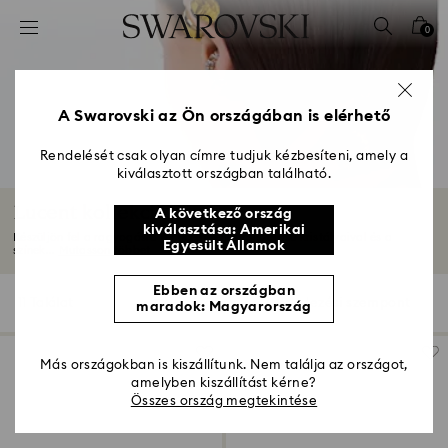
Hozzáférési-kulcs lista
0
0 - Fejléc
1 – Fő tartalom
2 - Lábléc
A Swarovski az Ön országában is elérhető
3 – Szűrés
Rendelését csak olyan címre tudjuk kézbesíteni, amely a
kiválasztott országban található.
4 - keresési találat
Lucent kollekció
A következő ország
kiválasztása: Amerikai
Készüljön fel a ragyogásra a Lucent teljes csiszolású kristályaival és a
Egyesült Államok
színek...
Mutasson többet
Ebben az országban
11 Találat
szűrő
Rendezési szempont
maradok: Magyarország
szűrő
Rendezési
szempont
Más országokban is kiszállítunk. Nem találja az országot,
amelyben kiszállítást kérne?
Összes ország megtekintése