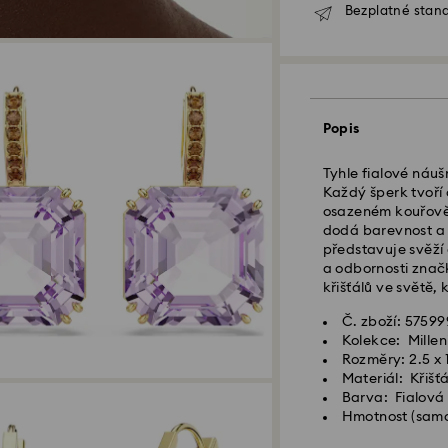
Bezplatné stand
Standardní dodání
Popis
Objednávky podan
Tyhle fialové náuš
zpracovány a odes
Každý šperk tvoří
Standardní dodací
osazeném kouřově 
Standardní nákla
dodá barevnost a p
Standardní dopr
představuje svěží 
a odbornosti znač
Expresní doručení
křišťálů ve světě,
Č. zboží: 5759
Objednávky podan
Kolekce: Millen
zpracovány a odes
Rozměry: 2.5 x 
Expresní dodací lh
Materiál: Křišť
Náklady na expre
Barva: Fialová
Hmotnost (samo
Společnost Swarov