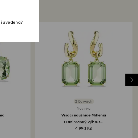
ní uvedena?
2 Barvách
Novinka
nia
Visací náušnice Millenia
Osmihranný výbrus...
4 990 Kč