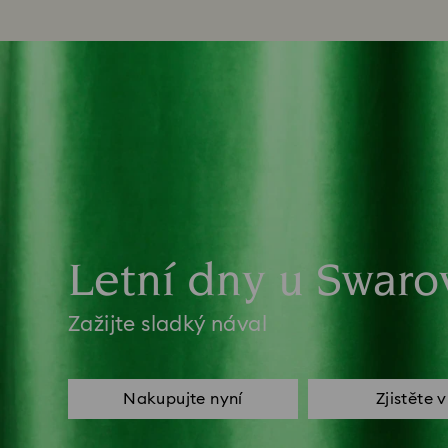
Letní dny u Swaro
Zažijte sladký nával
Nakupujte nyní
Zjistěte 