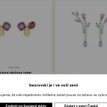
Novinka
ckové náušnice Imber
Různé výbrusy...
Visací náušnice Ariana Grande x
2 990 Kč
5 800 Kč
Swarovski je i ve vaší zemi
ujeme, že vaši objednávku můžeme zaslat pouze na adresu ve vybra
Změnit na Spojené státy
Zůstat v zemi Česká