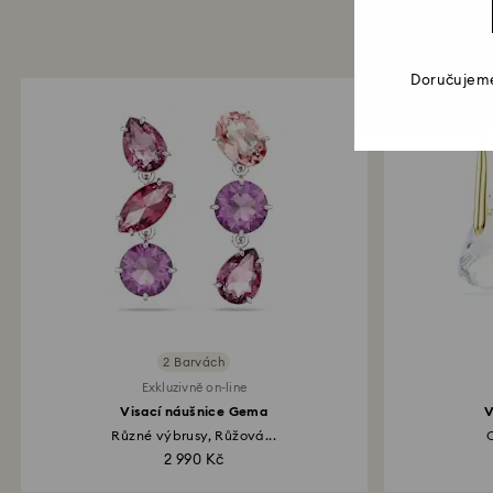
Doručujeme
2 Barvách
Exkluzivně on-line
Visací náušnice Gema
V
Různé výbrusy, Růžová...
2 990 Kč