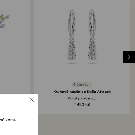
4 Barvách
Kruhové náušnice Stilla Attract
 Swarovski...
Kulatý výbrus...
2 490 Kč
né zemi.