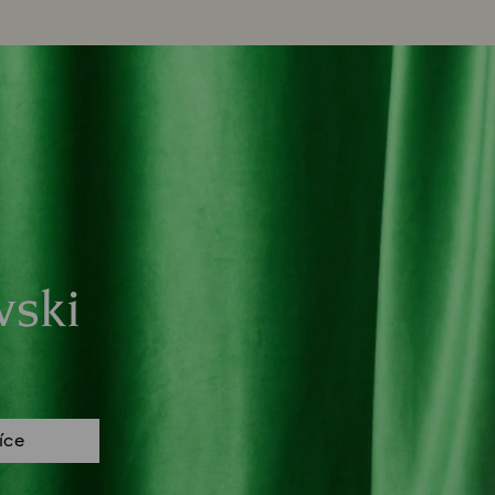
vski
více