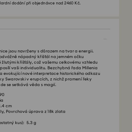
ardní dodání při objednávce nad 2460 Kč.
 - GLS
é od pondělí do pátku do 10:00 SEČ budou
nice jsou navrženy s důrazem na tvar a energii.
lány tentýž pracovní den.
 odvážně nápadný křišťál na jemném očku
 lhůta: 2 pracovní dny po zpracování a odeslání
žlutými křišťály, což vašemu celkovému vzhledu
dy na dopravu: CZK 180
osílí vaši individualitu. Bezchybná řada Millenia
ava zdarma nad: CZK 2460
a evokující nové interpretace historického odkazu
ky Swarovski v erupcích, z nichž pramení řeky
 -
FedEx
 kde se setkává věda s magií.
990
é od pondělí do pátku do 14:30 SEČ budou
ia
lány tentýž pracovní den.
1.4 cm
ůta: 1-2 pracovní den po zpracování a odeslání
ály, Povrchová úprava z 18k zlata
sní přepravu: CZK 480
statný kus): 5.3 g
ski nedoručuje do P.O. boxů ani na adresy typu