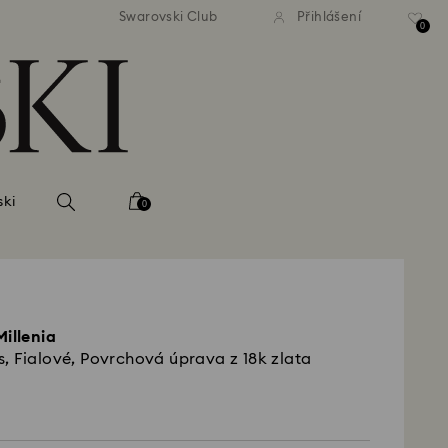
atné standardní dodání při
Bezplatné standardní dodá
Swarovski Club
Přihlášení
bjednávce nad 2 460 Kč
objednávce nad 2 460
0
ski
0
Millenia
, Fialové, Povrchová úprava z 18k zlata