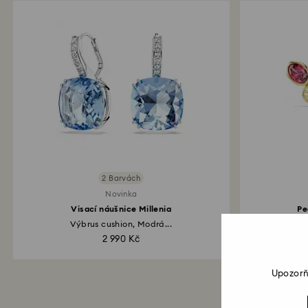
2 Barvách
Novinka
Visací náušnice Millenia
Pe
Výbrus cushion, Modrá...
2 990 Kč
Upozorň