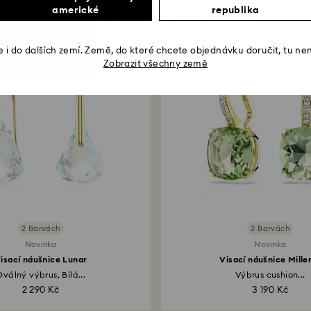
Mohlo by se vám líbit
americké
republika
 i do dalších zemí. Země, do které chcete objednávku doručit, tu ne
Zobrazit všechny země
2 Barvách
2 Barvách
Novinka
Novinka
isací náušnice Lunar
Visací náušnice Mille
Oválný výbrus, Bílá...
Výbrus cushion...
2 290 Kč
3 190 Kč