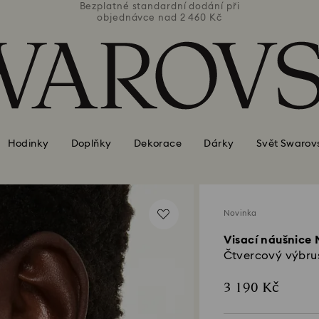
ní při
Bezplatné standardní dodání při
Bezpl
Kč
objednávce nad 2 460 Kč
o
Hodinky
Doplňky
Dekorace
Dárky
Svět Swarov
Novinka
Visací náušnice 
Čtvercový výbrus
3 190 Kč