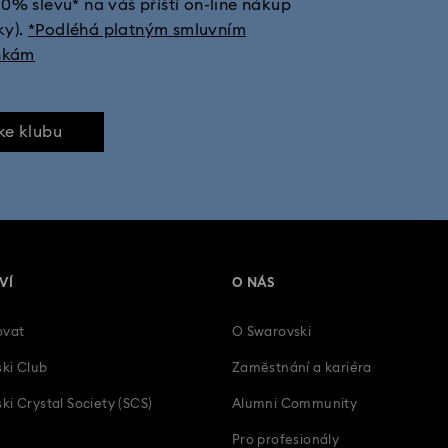
10% slevu* na váš příští on-line nákup
ky).
*Podléhá platným smluvním
nkám
 ke klubu
VÍ
O NÁS
ovat
O Swarovski
ki Club
Zaměstnání a kariéra
ki Crystal Society (SCS)
Alumni Community
Pro profesionály