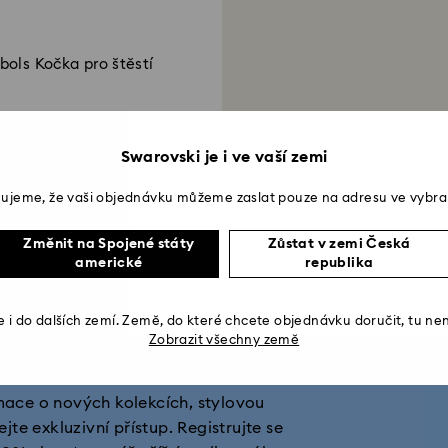
ols Kočka pro štěstí
Swarovski je i ve vaší zemi
Zobrazit 2 z 2 produktů
ujeme, že vaši objednávku můžeme zaslat pouze na adresu ve vybra
Změnit na Spojené státy
Zůstat v zemi Česká
americké
republika
 i do dalších zemí. Země, do které chcete objednávku doručit, tu ne
Zobrazit všechny země
ískejte 10% slevu*
rmace o nových kolekcích, stylovou
jte exkluzivní přístup. Registrujte se