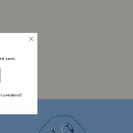
né zemi.
ní uvedena?