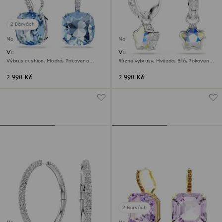
2 Barvách
Novinka
Novinka
Visací náušnice Millenia
Visací náušnice Chroma
Výbrus cushion, Modrá, Pokoveno
Různé výbrusy, Hvězda, Bílá, Pokoveno
rhodiem
rhodiem
2 990 Kč
2 990 Kč
2 Barvách