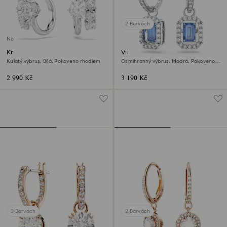
2 Barvách
Novinka
Kruhové náušnice Matrix
Visací náušnice Una
Kulatý výbrus, Bílá, Pokoveno rhodiem
Osmihranný výbrus, Modrá, Pokoveno
rhodiem
2 990 Kč
3 190 Kč
3 Barvách
2 Barvách