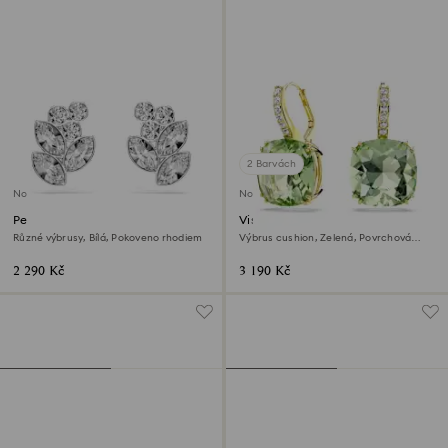
2 Barvách
Novinka
Novinka
Peckové náušnice Diapason
Visací náušnice Millenia
Různé výbrusy, Bílá, Pokoveno rhodiem
Výbrus cushion, Zelená, Povrchová
úprava z 18k zlata
2 290 Kč
3 190 Kč