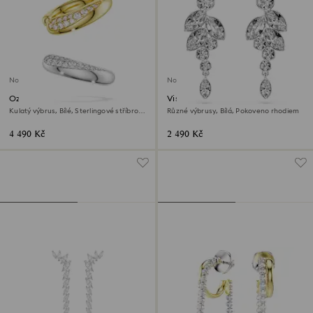
Novinka
Novinka
Ozdoby na ucho Swarovski
Visací náušnice Diapason
Classica
Kulatý výbrus, Bílé, Sterlingové stříbro,
Různé výbrusy, Bílá, Pokoveno rhodiem
povrchová úprava z 18k zlata
4 490 Kč
2 490 Kč