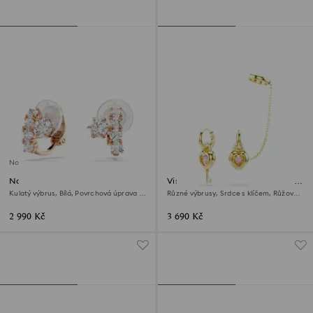
Novinka
Náušnice klipsy Matrix
Visací náušnice s ozdobou ucha
Idyllia
Kulatý výbrus, Bílá, Povrchová úprava z
Různé výbrusy, Srdce s klíčem, Růžové,
18k růžového zlata
Povrchová úprava z 18k zlata
2 990 Kč
3 690 Kč