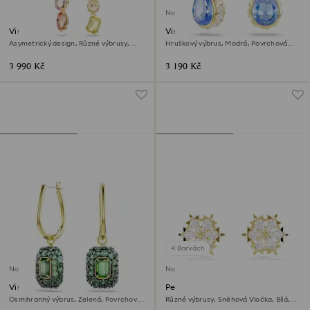
Novinka
Visací náušnice Gema
Visací náušnice Chroma
Asymetrický design, Různé výbrusy,
Hruškový výbrus, Modrá, Povrchová
Růžová, Povrchová úprava z 18k zlata
úprava z 18k zlata
3 990 Kč
3 190 Kč
4 Barvách
Novinka
Novinka
Visací náušnice Sublima
Peckové náušnice Magic
Osmihranný výbrus, Zelená, Povrchová
Různé výbrusy, Sněhová Vločka, Bílá,
úprava z 18k zlata
Povrchová úprava z 18k zlata