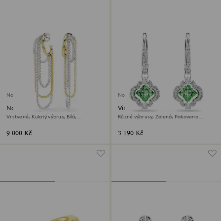
Novinka
Novinka
Náušnice Hyperbola
Visací náušnice Una Angelic
Vrstvené, Kulatý výbrus, Bílá,
Různé výbrusy, Zelená, Pokoveno
Povrchová úprava použitím směsi kovů
rhodiem
9 000 Kč
3 190 Kč