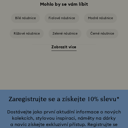
Mohlo by se vám líbit
Bílé náušnice
Fialové náušnice
Modré náušnice
Růžové náušnice
Zelené náušnice
Černé náušnice
Zobrazit více
Červené náušnice
Žluté náušnice
Náušnice pokovené ve zlatém odstínu
Náušnice pokovené v odstínu růžového zlata
Náušnice s křišťálovými perlami
Zaregistrujte se a získejte 10% slevu*
Dostávejte jako první aktuální informace o nových
kolekcích, stylovou inspiraci, náměty na dárky
a navíc získejte exkluzivní přístup. Registrujte se