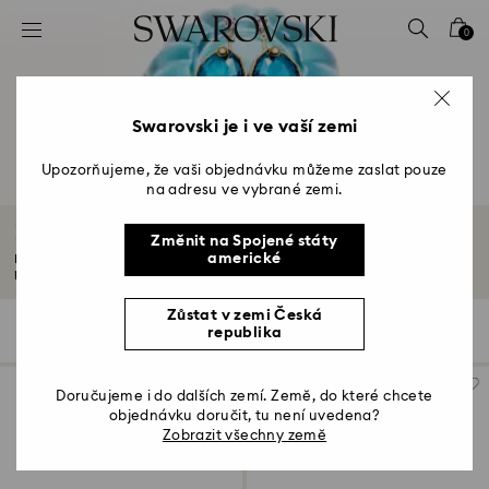
Seznam přístupových kódů
0
0 – Záhlaví
1 – Hlavní obsah
2 – Zápatí
Swarovski je i ve vaší zemi
3 – Filtr
Upozorňujeme, že vaši objednávku můžeme zaslat pouze
na adresu ve vybrané zemi.
4 – Výsledky vyhledávání
Křišťálové náušnice
Změnit na Spojené státy
americké
Naše křišťálové náušnice, odvážné, atraktivní a nekonečně univerzální,
povznesou...
Další informace
Zůstat v zemi Česká
197 Výsledků
Filtr
Třídit podle
republika
Filtr
Třídit
podle
Doručujeme i do dalších zemí. Země, do které chcete
objednávku doručit, tu není uvedena?
Zobrazit všechny země