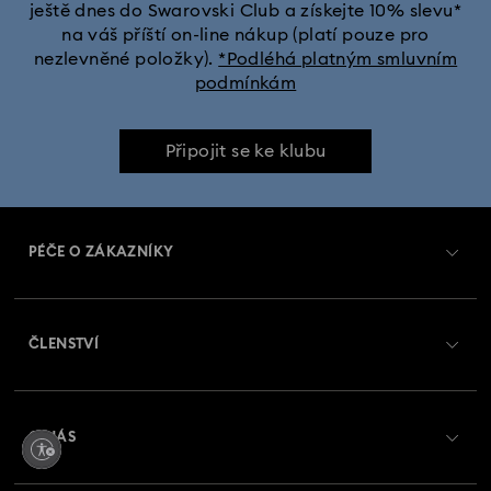
ještě dnes do Swarovski Club a získejte 10% slevu*
na váš příští on-line nákup (platí pouze pro
nezlevněné položky).
*Podléhá platným smluvním
podmínkám
Připojit se ke klubu
PÉČE O ZÁKAZNÍKY
Přehled zákaznických služeb
ČLENSTVÍ
Stav objednávky
Registrovat
Zůstatek na dárkové kartě
O NÁS
Swarovski Club
Zasílání