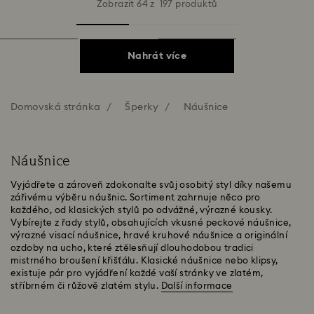
Zobrazit 64 z 197 produktů
Nahrát více
Domovská stránka
Šperky
Náušnice
Náušnice
Vyjádřete a zároveň zdokonalte svůj osobitý styl díky našemu
zářivému výběru náušnic. Sortiment zahrnuje něco pro
každého, od klasických stylů po odvážné, výrazné kousky.
Vybírejte z řady stylů, obsahujících vkusné peckové náušnice,
výrazné visací náušnice, hravé kruhové náušnice a originální
ozdoby na ucho, které ztělesňují dlouhodobou tradici
mistrného broušení křišťálu. Klasické náušnice nebo klipsy,
existuje pár pro vyjádření každé vaší stránky ve zlatém,
stříbrném či růžově zlatém stylu.
Další informace