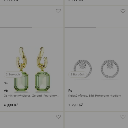
2 Barvách
2 Barvách
Novinka
Visací náušnice Millenia
Peckové náušnice Constella
Osmihranný výbrus, Zelená, Povrchová
Kulatý výbrus, Bílá, Pokoveno rhodiem
úprava z 18k zlata
4 990 Kč
2 290 Kč