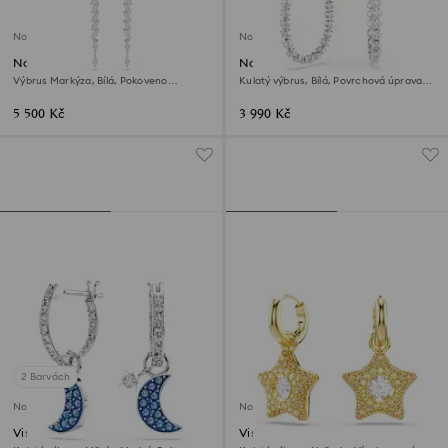
Novinka
Novinka
Náušnice Mesmera
Náušnice Hyperbola
Výbrus Markýza, Bílá, Pokoveno
Kulatý výbrus, Bílá, Povrchová úprava
rhodiem
použitím směsi kovů
5 500 Kč
3 990 Kč
2 Barvách
Novinka
Novinka
Visací náušnice Symbolica
Visací náušnice Sublima