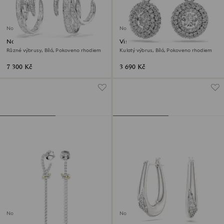
Novinka
Novinka
Náušnice klipsy Vienna
Visací náušnice Sublima
Různé výbrusy, Bílá, Pokoveno rhodiem
Kulatý výbrus, Bílá, Pokoveno rhodiem
7 300 Kč
3 690 Kč
Novinka
Novinka