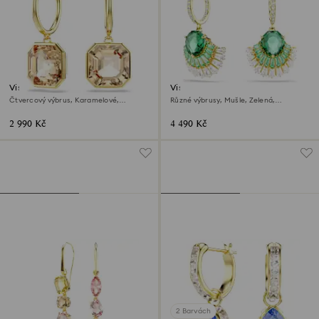
Visací náušnice Millenia
Visací náušnice Idyllia
Čtvercový výbrus, Karamelové,
Různé výbrusy, Mušle, Zelená,
Povrchová úprava z 18k zlata
Povrchová úprava z 18k zlata
2 990 Kč
4 490 Kč
2 Barvách