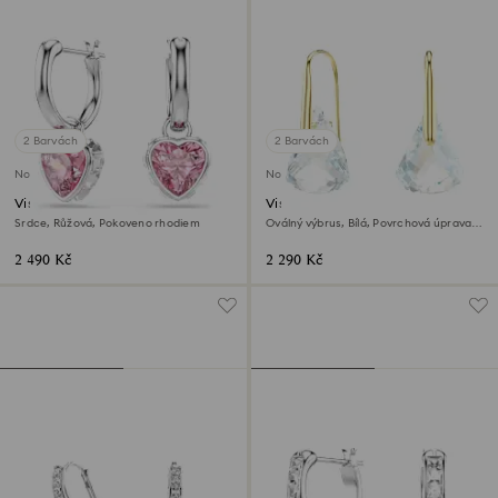
2 Barvách
2 Barvách
Novinka
Novinka
Visací náušnice Chroma
Visací náušnice Lunar
Srdce, Růžová, Pokoveno rhodiem
Oválný výbrus, Bílá, Povrchová úprava z
18k zlata
2 490 Kč
2 290 Kč