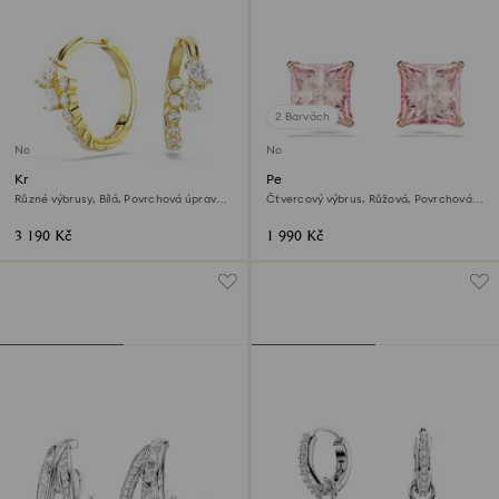
2 Barvách
Novinka
Novinka
Kruhové náušnice Mesmera
Peckové náušnice Stilla
Různé výbrusy, Bílá, Povrchová úprava z
Čtvercový výbrus, Růžová, Povrchová
18k zlata
úprava z 18k růžového zlata
3 190 Kč
1 990 Kč