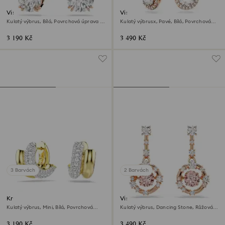
Visací náušnice Stilla
Visací náušnice Una Angelic
Kulatý výbrus, Bílá, Povrchová úprava z
Kulatý výbrusx, Pavé, Bílá, Povrchová
18k růžového zlata
úprava z 18k růžového zlata
3 190 Kč
3 490 Kč
3 Barvách
2 Barvách
Kruhové náušnice Dextera
Visací náušnice Constella
Kulatý výbrus, Mini, Bílá, Povrchová
Kulatý výbrus, Dancing Stone, Růžová,
úprava z 18k zlata
Povrchová úprava z 18k růžového zlata
3 190 Kč
3 490 Kč