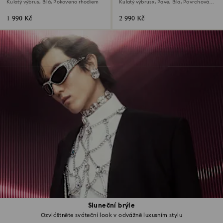
Kulatý výbrus, Bílá, Pokoveno rhodiem
Kulatý výbrusx, Pavé, Bílá, Povrchová
úprava z 18k růžového zlata
1 990 Kč
2 990 Kč
Sluneční brýle
Ozvláštněte sváteční look v odvážně luxusním stylu