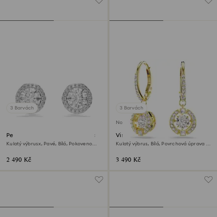
3 Barvách
3 Barvách
Novinka
Peckové náušnice Una Angelic
Visací náušnice Una Angelic
Kulatý výbrusx, Pavé, Bílá, Pokoveno
Kulatý výbrus, Bílá, Povrchová úprava z
rhodiem
18k zlata
2 490 Kč
3 490 Kč