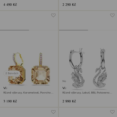
4 490 Kč
2 290 Kč
2 Barvách
Novinka
Visací náušnice Millenia
Visací náušnice Swan
Různé výbrusy, Karamelové, Povrchová
Různé výbrusy, Labuť, Bílá, Pokoveno
úprava z 18k zlata
rhodiem
3 190 Kč
2 990 Kč