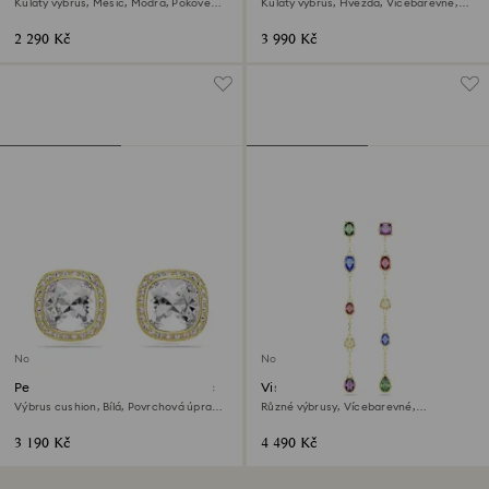
Kulatý výbrus, Měsíc, Modrá, Pokoveno
Kulatý výbrus, Hvězda, Vícebarevné,
rhodiem
Povrchová úprava z 18k zlata
2 290 Kč
3 990 Kč
Novinka
Novinka
Peckové náušnice Una Angelic
Visací náušnice Imber
Výbrus cushion, Bílá, Povrchová úprava
Různé výbrusy, Vícebarevné,
z 18k zlata
Povrchová úprava z 18k zlata
3 190 Kč
4 490 Kč