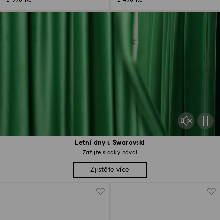
2 990 Kč
2 490 Kč
Letní dny u Swarovski
Zažijte sladký nával
Zjistěte více