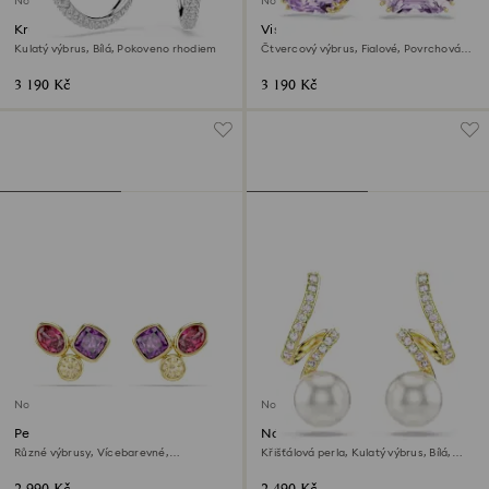
Novinka
Novinka
Kruhové náušnice Dextera
Visací náušnice Millenia
Kulatý výbrus, Bílá, Pokoveno rhodiem
Čtvercový výbrus, Fialové, Povrchová
úprava z 18k zlata
3 190 Kč
3 190 Kč
Novinka
Novinka
Peckové náušnice Imber
Náušnice Gabriella
Různé výbrusy, Vícebarevné,
Křišťálová perla, Kulatý výbrus, Bílá,
Povrchová úprava z 18k zlata
Povrchová úprava z 18k zlata