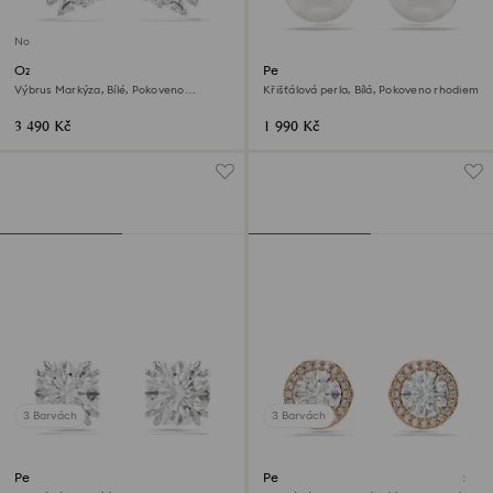
Novinka
Ozdoby na ucho Mesmera
Peckové náušnice Matrix
Výbrus Markýza, Bílé, Pokoveno
Křišťálová perla, Bílá, Pokoveno rhodiem
rhodiem
3 490 Kč
1 990 Kč
3 Barvách
3 Barvách
Peckové náušnice Stilla
Peckové náušnice Una Angelic