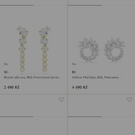
Novinka
Novinka
Visací náušnice Mesmera
Kruhové náušnice Mesmera
Různé výbrusy, Bílá, Povrchová úprava z
Výbrus Markýza, Bílá, Pokoveno
18k zlata
rhodiem
2 490 Kč
4 490 Kč