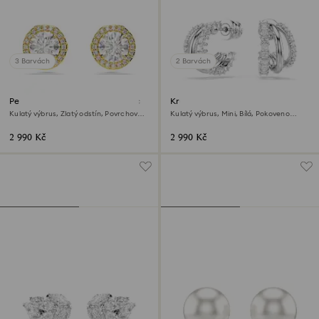
3 Barvách
2 Barvách
Peckové náušnice Una Angelic
Kruhové náušnice Hyperbola
Kulatý výbrus, Zlatý odstín, Povrchová
Kulatý výbrus, Mini, Bílá, Pokoveno
úprava z 18k zlata
rhodiem
2 990 Kč
2 990 Kč