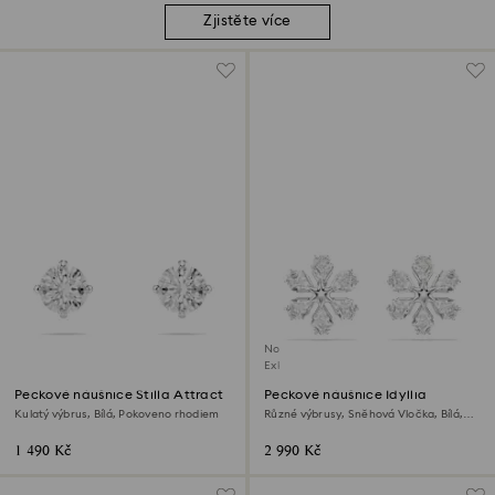
Zjistěte více
Novinka
Exkluzivně on-line
Peckové náušnice Stilla Attract
Peckové náušnice Idyllia
Kulatý výbrus, Bílá, Pokoveno rhodiem
Různé výbrusy, Sněhová Vločka, Bílá,
Pokoveno rhodiem
1 490 Kč
2 990 Kč