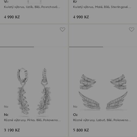
Visací náušnice Hyperbola
Kruhové náušnice Swarovski
Classica
Kulatý výbrus, Uzlík, Bílá, Povrchová
Kulatý výbrus, Malé, Bílá, Sterlingové
úprava použitím směsi kovů
stříbro
4 990 Kč
4 990 Kč
Novinka
Novinka
Náušnice Vienna
Ozdoby na ucho Vienna
Různé výbrusy, Pírko, Bílá, Pokoveno
Různé výbrusy, Labuť, Bílé, Pokoveno
rhodiem
rhodiem
3 190 Kč
5 800 Kč