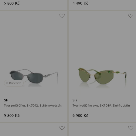
5 800 Kč
4 490 Kč
3 Barvách
Sluneční brýle
Sluneční brýle
Tvar polštářku, SK7042, Stříbrný odstín
Tvar kočičího oka, SK7039, Zlatý odstín
5 800 Kč
6 500 Kč