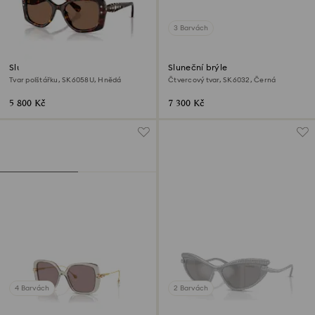
3 Barvách
Sluneční brýle
Sluneční brýle
Tvar polštářku, SK6058U, Hnědá
Čtvercový tvar, SK6032, Černá
5 800 Kč
7 300 Kč
4 Barvách
2 Barvách