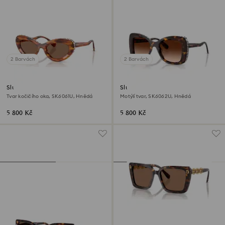
2 Barvách
2 Barvách
Sluneční brýle
Sluneční brýle
Tvar kočičího oka, SK6061U, Hnědá
Motýlí tvar, SK6062U, Hnědá
5 800 Kč
5 800 Kč