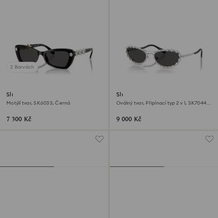
2 Barvách
Sluneční brýle
Sluneční brýle
Motýlí tvar, SK6033, Černá
Oválný tvar, Připínací typ 2 v 1, SK7044,
Stříbrný odstín
7 300 Kč
9 000 Kč