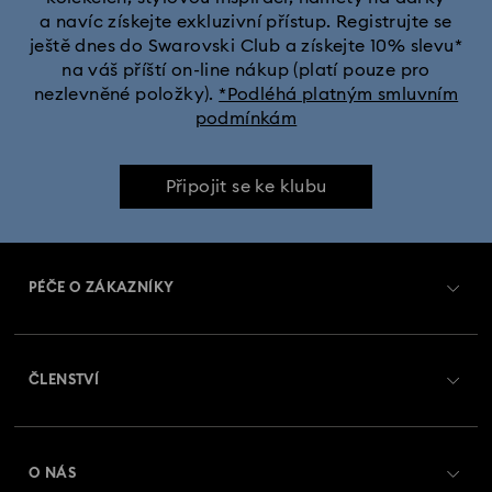
a navíc získejte exkluzivní přístup. Registrujte se
Černé sluneční brýle s křišťály
ještě dnes do Swarovski Club a získejte 10% slevu*
na váš příští on-line nákup (platí pouze pro
Šedé sluneční brýle s křišťály
nezlevněné položky).
*Podléhá platným smluvním
podmínkám
Připojit se ke klubu
PÉČE O ZÁKAZNÍKY
Přehled zákaznických služeb
ČLENSTVÍ
Stav objednávky
Registrovat
Zůstatek na dárkové kartě
O NÁS
Swarovski Club