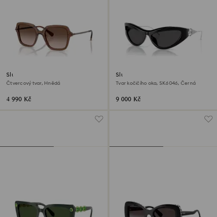
Sluneční brýle
Sluneční brýle
Čtvercový tvar, Hnědá
Tvar kočičího oka, SK6046, Černá
4 990 Kč
9 000 Kč