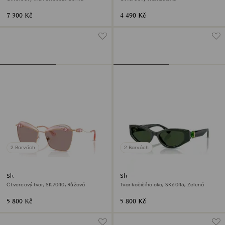
7 300 Kč
4 490 Kč
2 Barvách
2 Barvách
Sluneční brýle
Sluneční brýle
Čtvercový tvar, SK7040, Růžová
Tvar kočičího oka, SK6045, Zelená
5 800 Kč
5 800 Kč