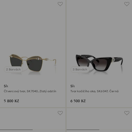
2 Barvách
3 Barvách
Sluneční brýle
Sluneční brýle
Čtvercový tvar, SK7040, Zlatý odstín
Tvar kočičího oka, SK6047, Černá
5 800 Kč
6 500 Kč