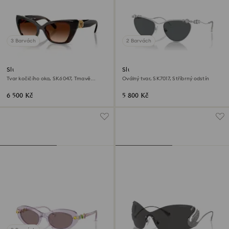
3 Barvách
2 Barvách
Sluneční brýle
Sluneční brýle
Tvar kočičího oka, SK6047, Tmavě
Oválný tvar, SK7017, Stříbrný odstín
hnědá
6 500 Kč
5 800 Kč