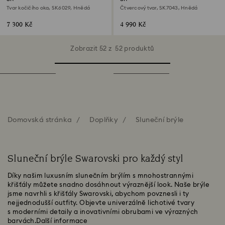
Tvar kočičího oka, SK6029, Hnědá
Čtvercový tvar, SK7043, Hnědá
7 300 Kč
4 990 Kč
Zobrazit 52 z 52 produktů
Domovská stránka
Doplňky
Sluneční brýle
Sluneční brýle Swarovski pro každý styl
Díky našim luxusním slunečním brýlím s mnohostrannými
křišťály můžete snadno dosáhnout výraznější look. Naše brýle
jsme navrhli s křišťály Swarovski, abychom povznesli i ty
nejjednodušší outfity. Objevte univerzálně lichotivé tvary
s moderními detaily a inovativními obrubami ve výrazných
barvách.
Další informace