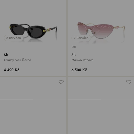
2 Barvách
2 Barvách
Exkluzivně on-line
Sluneční brýle
Sluneční brýle
Oválný tvar, Černá
Maska, Růžová
4 490 Kč
6 500 Kč