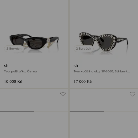
2 Barvách
2 Barvách
Sluneční brýle
Sluneční brýle
Tvar polštářku, Černá
Tvar kočičího oka, SK6060, Stříbrný
odstín
10 000 Kč
17 000 Kč