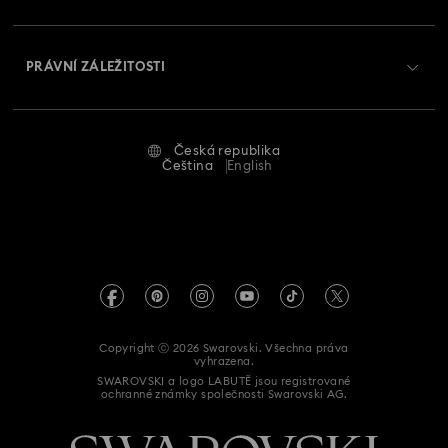
Zasílání
O Swarovski
Swarovski Crystal Society (SCS)
Vrácení a výměna
PRÁVNÍ ZÁLEŽITOSTI
Zaměstnání a kariéra
Stav opravy
Podmínky použití
Alumni Community
Česká republika
Kontaktujte nás
Smluvní podmínky
Čeština
English
Pro profesionály
Průvodce velikostmi
Zásady ochrany osobních údajů
Mapa stránek
Vyhledávač prodejen
Tiráž
Swarovski Created Diamonds
Informace REACH
Kristallwelten
Copyright ⓒ 2026 Swarovski. Všechna práva
Prohlášení o přístupnosti
vyhrazena.
Code of Conduct & Policies
SWAROVSKI a logo LABUTĚ jsou registrované
ochranné známky společnosti Swarovski AG.
Prohlášení o souhlasu při ochraně údajů