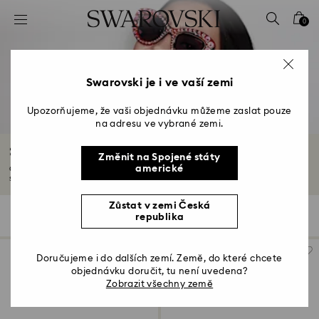
Seznam přístupových kódů
0
0 – Záhlaví
1 – Hlavní obsah
2 – Zápatí
Swarovski je i ve vaší zemi
3 – Filtr
Upozorňujeme, že vaši objednávku můžeme zaslat pouze
na adresu ve vybrané zemi.
4 – Výsledky vyhledávání
Sluneční brýle s křišťály
Změnit na Spojené státy
americké
Chraňte své oči a dodejte svému outfitu nenucený půvab díky našim luxusním
slunečním...
Další informace
Zůstat v zemi Česká
52 Výsledků
Filtr
Třídit podle
republika
Filtr
Třídit
podle
Doručujeme i do dalších zemí. Země, do které chcete
objednávku doručit, tu není uvedena?
Zobrazit všechny země