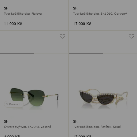
Sluneční brýle
Sluneční brýle
Tvar kočičího oka, Fialová
Tvar kočičího oka, SK6060, Červený
11 000 Kč
17 000 Kč
2 Barvách
Sluneční brýle
Sluneční brýle
Čtvercový tvar, SK7043, Zelená
Tvar kočičího oka, Řetízek, Šedé