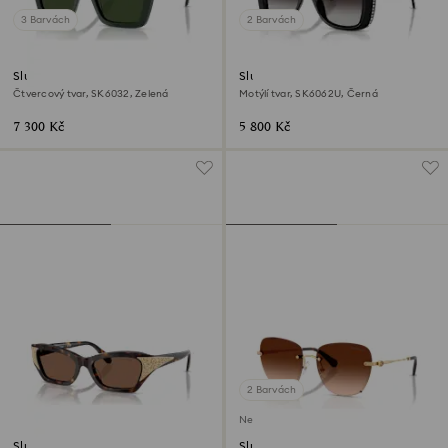
3 Barvách
2 Barvách
Sluneční brýle
Sluneční brýle
Čtvercový tvar, SK6032, Zelená
Motýlí tvar, SK6062U, Černá
7 300 Kč
5 800 Kč
2 Barvách
Není na skladě
Sluneční brýle
Sluneční brýle