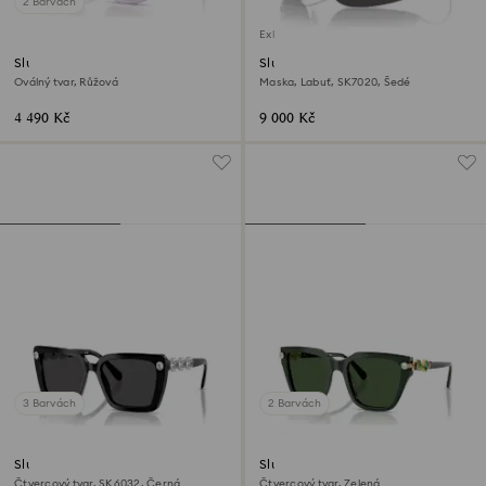
2 Barvách
Exkluzivně on-line
Sluneční brýle
Sluneční brýle
Oválný tvar, Růžová
Maska, Labuť, SK7020, Šedé
4 490 Kč
9 000 Kč
3 Barvách
2 Barvách
Sluneční brýle
Sluneční brýle
Čtvercový tvar, SK6032, Černá
Čtvercový tvar, Zelená