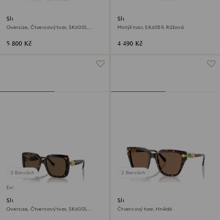
Sluneční brýle
Sluneční brýle
Oversize, Čtvercový tvar, SK6001,
Motýlí tvar, SK6059, Růžová
Černá
5 800 Kč
4 490 Kč
3 Barvách
2 Barvách
Exkluzivně on-line
Sluneční brýle
Sluneční brýle
Oversize, Čtvercový tvar, SK6001,
Čtvercový tvar, Hnědá
Hnědá