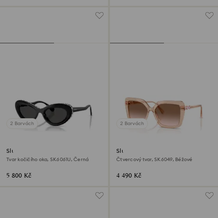
2 Barvách
2 Barvách
Sluneční brýle
Sluneční brýle
Tvar kočičího oka, SK6061U, Černá
Čtvercový tvar, SK6049, Béžové
5 800 Kč
4 490 Kč