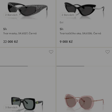
2 Barvách
2 Barvách
Exkluzivně on-line
Sluneční brýle
Sluneční brýle
Tvar masky, SK6027, Černá
Tvar kočičího oka, SK6038, Černá
22 000 Kč
9 000 Kč
3 Barvách