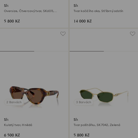
Sluneční brýle
Sluneční brýle
Oversize, Čtvercový tvar, SK6011,
Tvar kočičího oka, Stříbrný odstín
Fialová
5 800 Kč
14 000 Kč
2 Barvách
3 Barvách
Sluneční brýle
Sluneční brýle
Kulatý tvar, Hnědá
Tvar polštářku, SK7042, Zelená
6 500 Kč
5 800 Kč