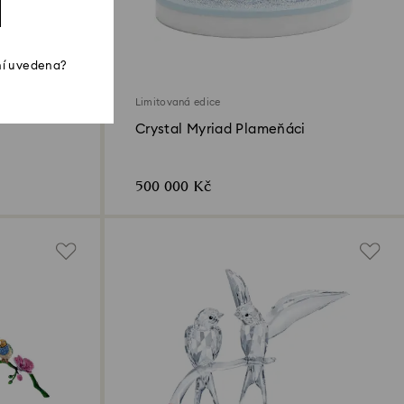
ní uvedena?
Limitovaná edice
Crystal Myriad Plameňáci
500 000 Kč