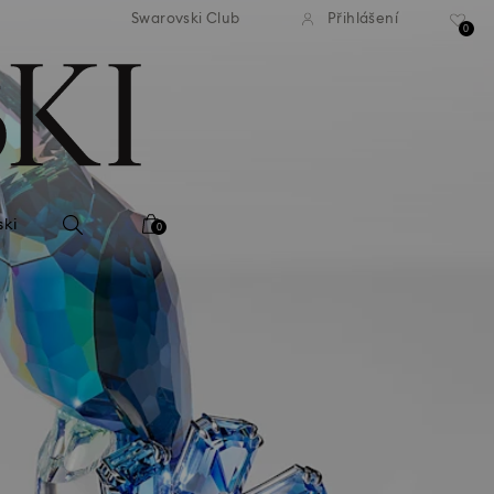
atné standardní dodání při
Bezplatné standardní dodá
Swarovski Club
Přihlášení
bjednávce nad 2 460 Kč
objednávce nad 2 460
0
ski
0