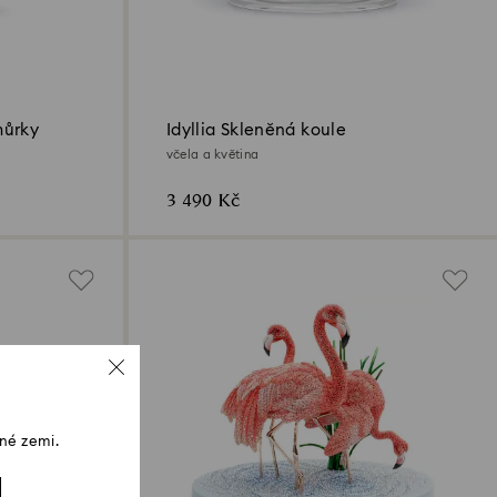
můrky
Idyllia Skleněná koule
včela a květina
3 490 Kč
né zemi.