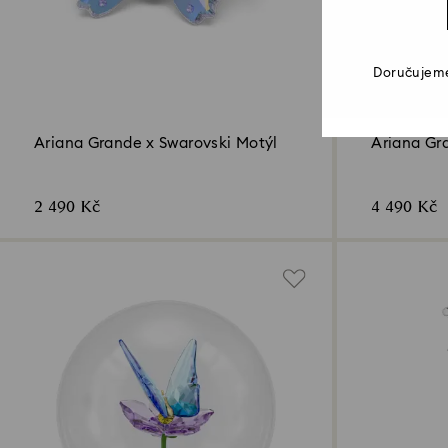
Doručujeme
Ariana Grande x Swarovski Motýl
Ariana Gr
motýl
2 490 Kč
4 490 Kč