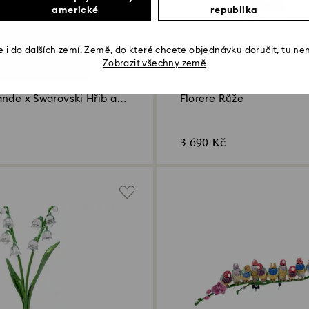
americké
republika
 i do dalších zemí. Země, do které chcete objednávku doručit, tu ne
Zobrazit všechny země
ande x Swarovski Hřib a
Florere Růže
3 690 Kč