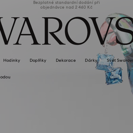
ní při
Bezplatné standardní dodání při
Bezpl
Kč
objednávce nad 2 460 Kč
o
Hodinky
Doplňky
Dekorace
Dárky
Svět Swarov
rodou