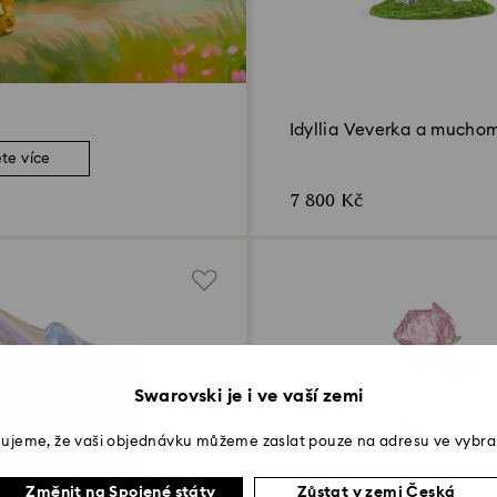
Idyllia Veverka a mucho
ěte více
7 800 Kč
Swarovski je i ve vaší zemi
ujeme, že vaši objednávku můžeme zaslat pouze na adresu ve vybra
Změnit na Spojené státy
Zůstat v zemi Česká