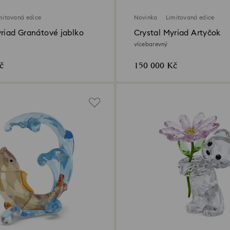
mitovaná edice
Novinka
Limitovaná edice
yriad Granátové jablko
Crystal Myriad Artyčok
vícebarevný
č
150 000 Kč