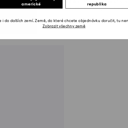
příběhu. Vyberte si ze šťavn
americké
republika
a dalších motivů, které vaše
 i do dalších zemí. Země, do které chcete objednávku doručit, tu ne
Zjistěte více
Zobrazit všechny země
rava z 18k zlata