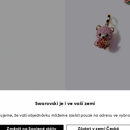
úprava z 18k zlata
Swarovski je i ve vaší zemi
Letní přívěsky
ujeme, že vaši objednávku můžeme zaslat pouze na adresu ve vybra
Vybírejte a kombinujte přív
Změnit na Spojené státy
Zůstat v zemi Česká