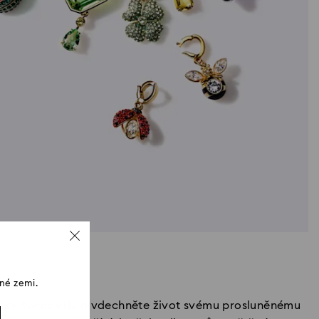
né zemi.
ěsky Swarovski a vdechněte život svému prosluněnému