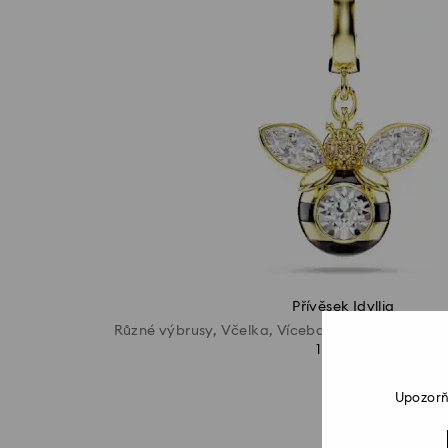
Přívěsek Idyllia
Různé výbrusy, Včelka, Vícebarevný, Povrchová 
1 790 Kč
Upozorň