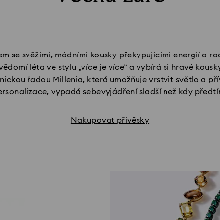
cem se svěžími, módními kousky překypujícími energií a 
ědomí léta ve stylu „více je více“ a vybírá si hravé kou
nickou řadou Millenia, která umožňuje vrstvit světlo a pří
ersonalizace, vypadá sebevyjádření sladší než kdy předtí
Nakupovat přívěsky