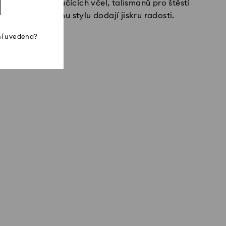
atého ovoce, bzučících včel, talismanů pro štěstí
mu každodennímu stylu dodají jiskru radosti.
ní uvedena?