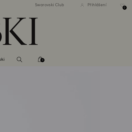
atné standardní dodání při
Bezplatné standardní dodá
Swarovski Club
Přihlášení
bjednávce nad 2 460 Kč
objednávce nad 2 460
0
ski
0