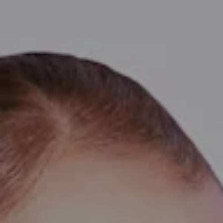
Přívěsek Idyllia
Jetel, Zelený, Povrchová úprava z 18
1 790 Kč