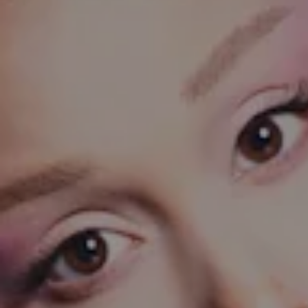
2 Barvách
Přívěsek Idyllia
Různé výbrusy, Plyšový medvídek, Fialový, P
1 990 Kč