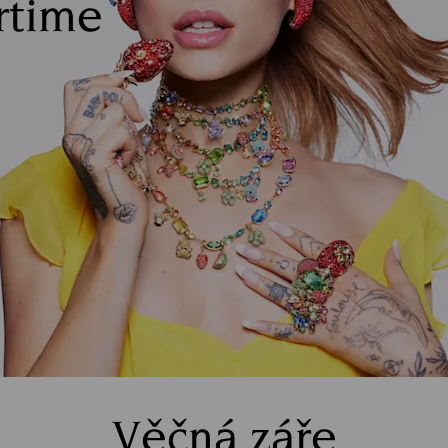
rtime
Věčná záře