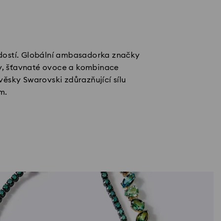
radostí. Globální ambasadorka značky
sky, šťavnaté ovoce a kombinace
věsky Swarovski zdůrazňující sílu
m.