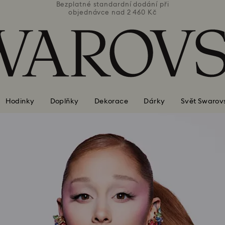
ní při
Bezplatné standardní dodání při
Bezpl
Kč
objednávce nad 2 460 Kč
o
Hodinky
Doplňky
Dekorace
Dárky
Svět Swarov