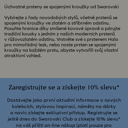
Úchvatné prsteny se spojenými kroužky od Swarovski
Vybírejte z řady novodobých stylů, včetně prstenů se
spojenými kroužky ve zlatém a stříbrném odstínu.
Posuňte hranice díky smíšené kovové úpravě a párujte
tradiční kousky s jedním z našich moderních prstenů
v růžovozlatém odstínu. Vrstvěte své s prstenem Halo
pro mimořádný lesk, nebo noste prsten se spojenými
kroužky na každém prstu, abyste vytvořili svůj vlastní
atraktivní vzhled.
Zaregistrujte se a získejte 10% slevu*
Dostávejte jako první aktuální informace o nových
kolekcích, stylovou inspiraci, náměty na dárky
a navíc získejte exkluzivní přístup. Registrujte se
ještě dnes do Swarovski Club a získejte 10% slevu*
na váš příští on-line nákup (platí pouze pro