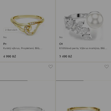
2 Barvách
Novinka
Novinka
Prsten Swarovski Classica
Otevřený prsten Mesmera
Kulatý výbrus, Propletení, Bílá,
Křišťálová perla, Výbrus markýza, Bílá,
Sterlingové stříbro, povrchová úprava z
Pokoveno rhodiem
18k zlata
4 990 Kč
3 490 Kč