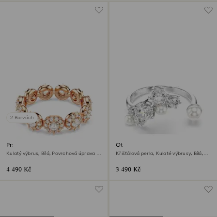
2 Barvách
Prsten Una Angelic
Otevřený prsten Constella
Kulatý výbrus, Bílá, Povrchová úprava z
Křišťálová perla, Kulaté výbrusy, Bílá,
18k růžového zlata
Pokoveno rhodiem
4 490 Kč
3 490 Kč