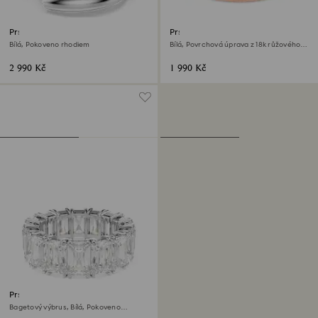
Prsten Dextera
Prsten Matrix
Bílá, Pokoveno rhodiem
Bílá, Povrchová úprava z 18k růžového
zlata
2 990 Kč
1 990 Kč
Prsten Matrix Vittore
Bagetový výbrus, Bílá, Pokoveno
rhodiem