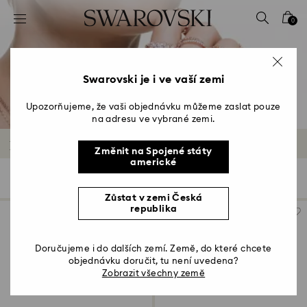
Seznam přístupových kódů
0
0 – Záhlaví
1 – Hlavní obsah
2 – Zápatí
Swarovski je i ve vaší zemi
3 – Filtr
Upozorňujeme, že vaši objednávku můžeme zaslat pouze
na adresu ve vybrané zemi.
4 – Výsledky vyhledávání
Band Rings
Změnit na Spojené státy
americké
37 Výsledků
Filtr
Třídit podle
Filtr
Třídit
podle
Zůstat v zemi Česká
republika
Doručujeme i do dalších zemí. Země, do které chcete
objednávku doručit, tu není uvedena?
Zobrazit všechny země