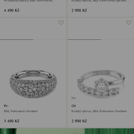
Hruškový výbrus, Bílá, Povrchová
Kulatý výbrus, Bílý, Povrchová úprava z
úprava ve stříbrném odstínu
18k zlata
4 490 Kč
2 990 Kč
Novinka
Prsten Sublima
Otevřený prsten Matrix
Bílá, Pokoveno rhodiem
Kulatý výbrus, Bílá, Pokoveno rhodiem
3 490 Kč
2 990 Kč