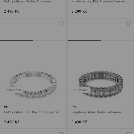
Kulatý výbrus, Modrá, Pokoveno
Kulatý výbrus, Bílá, Povrchová úprava z
rhodiem
18k růžového zlata
2 490 Kč
2 290 Kč
2 Barvách
6 Barvách
Prsten Matrix Vittore
Prsten Matrix
Kulatý výbrus, Bílá, Povrchová úprava
Bagetový výbrus, Šedá, Pokoveno
ve stříbrném odstínu
rutheniem
2 490 Kč
3 490 Kč