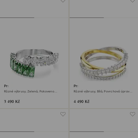
Prsten Matrix
Prsten Hyperbola
Různé výbrusy, Zelená, Pokoveno
Různé výbrusy, Bílá, Povrchová úprava
rhodiem
použitím směsi kovů
3 490 Kč
4 490 Kč