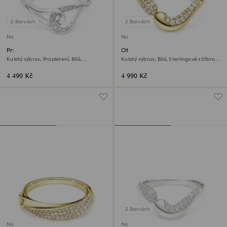
2 Barvách
2 Barvách
Novinka
Novinka
Prsten Swarovski Classica
Otevřený prsten Swarovski
Classica
Kulatý výbrus, Propletení, Bílá,
Kulatý výbrus, Bílá, Sterlingové stříbro,
Sterlingové stříbro
povrchová úprava z 18k zlata
4 490 Kč
4 990 Kč
2 Barvách
Novinka
Novinka