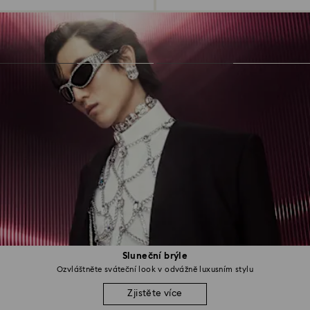
Sluneční brýle
Ozvláštněte sváteční look v odvážně luxusním stylu
Zjistěte více