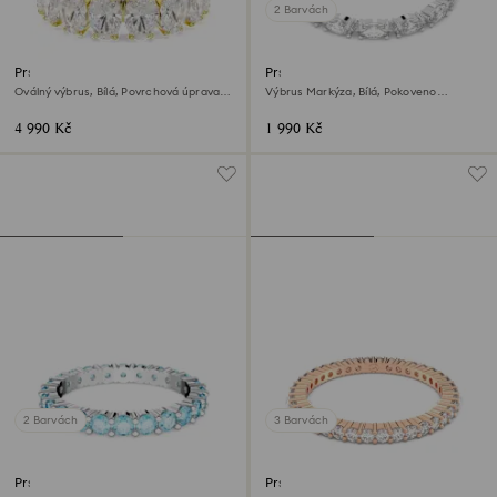
2 Barvách
Prsten Matrix
Prsten Matrix Vittore
Oválný výbrus, Bílá, Povrchová úprava z
Výbrus Markýza, Bílá, Pokoveno
18k zlata
rhodiem
4 990 Kč
1 990 Kč
2 Barvách
3 Barvách
Prsten Matrix
Prsten Matrix Vittore