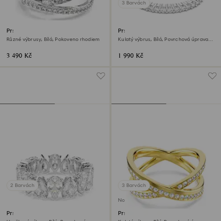
3 Barvách
Prsten Hyperbola
Prsten Matrix Vittore
Různé výbrusy, Bílá, Pokoveno rhodiem
Kulatý výbrus, Bílá, Povrchová úprava
ve stříbrném odstínu
3 490 Kč
1 990 Kč
2 Barvách
3 Barvách
Novinka
Prsten Matrix Vittore
Prsten kroužek Delta