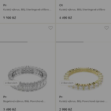
Prsten kroužek Swarovski
Otevřený prsten Swarovski
Classica
Classica
Kulatý výbrus, Bílý, Sterlingové stříbro,
Kulatý výbrus, Bílá, Sterlingové stříbro
povrchová úprava z 18k zlata
5 500 Kč
4 490 Kč
6 Barvách
2 Barvách
Prsten Matrix
Prsten kroužek Matrix Vittore
Bagetový výbrus, Bílá, Povrchová
Kulatý výbrus, Bílý, Povrchová úprava z
úprava ve stříbrném odstínu
18k zlata
3 490 Kč
2 990 Kč