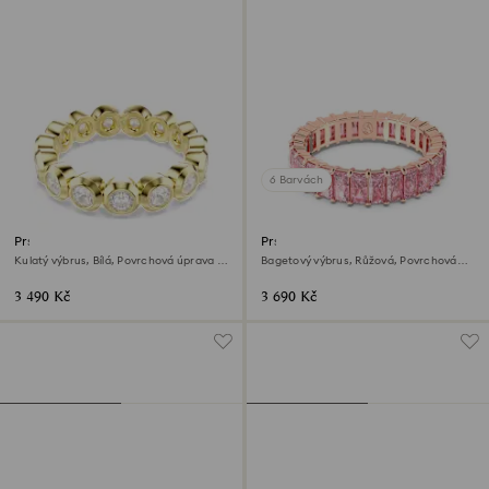
6 Barvách
Prsten Imber
Prsten Matrix
Kulatý výbrus, Bílá, Povrchová úprava z
Bagetový výbrus, Růžová, Povrchová
18k zlata
úprava z 18k růžového zlata
3 490 Kč
3 690 Kč