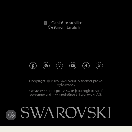
Zaměstnání a kariéra
Stav opravy
Podmínky použití
Alumni Community
Česká republika
Kontaktujte nás
Smluvní podmínky
Čeština
English
Pro profesionály
Průvodce velikostmi
Zásady ochrany osobních údajů
Mapa stránek
Vyhledávač prodejen
Tiráž
Swarovski Created Diamonds
Informace REACH
Kristallwelten
Copyright ⓒ 2026 Swarovski. Všechna práva
Prohlášení o přístupnosti
vyhrazena.
Code of Conduct & Policies
SWAROVSKI a logo LABUTĚ jsou registrované
ochranné známky společnosti Swarovski AG.
Prohlášení o souhlasu při ochraně údajů
Zde odstoupit od smlouvy