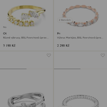
2 Barvách
Novinka
Otevřený prsten Mesmera
Prsten Matrix Vittore
Různé výbrusy, Bílá, Povrchová úprava z
Výbrus Markýza, Bílá, Povrchová úprava
18k zlata
z 18k růžového zlata
3 190 Kč
2 290 Kč