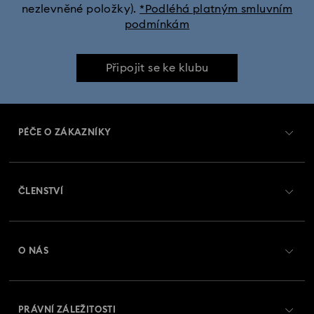
nezlevněné položky).
*Podléhá platným smluvním
podmínkám
Připojit se ke klubu
PÉČE O ZÁKAZNÍKY
Přehled zákaznických služeb
ČLENSTVÍ
Stav objednávky
Registrovat
Zůstatek na dárkové kartě
O NÁS
Swarovski Club
Zasílání
O Swarovski
Swarovski Crystal Society (SCS)
Vrácení a výměna
PRÁVNÍ ZÁLEŽITOSTI