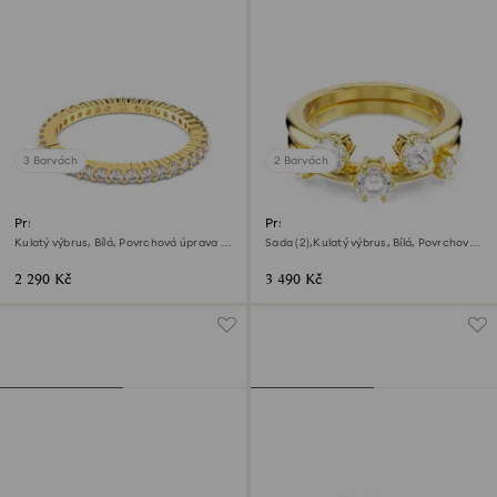
3 Barvách
2 Barvách
Prsten Matrix Vittore
Prsten Constella
Kulatý výbrus, Bílá, Povrchová úprava z
Sada (2),Kulatý výbrus, Bílá, Povrchová
18k zlata
úprava z 18k zlata
2 290 Kč
3 490 Kč