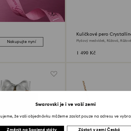
Kuličkové pero Crystallin
Plyšový medvídek, Růžová, Růžov
Nakupujte nyní
pokoveno v růžovozlatém odstínu
1 490 Kč
Swarovski je i ve vaší zemi
ujeme, že vaši objednávku můžeme zaslat pouze na adresu ve vybra
Změnit na Spojené státy
Zůstat v zemi Česká