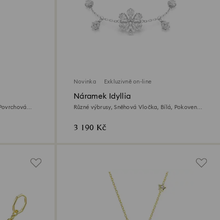
Novinka
Exkluzivně on-line
Náramek Idyllia
 Povrchová
Různé výbrusy, Sněhová Vločka, Bílá, Pokoveno
rhodiem
3 190 Kč