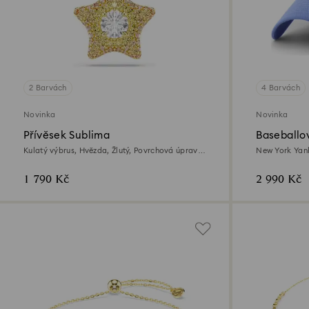
2 Barvách
4 Barvách
Novinka
Novinka
Přívěsek Sublima
Baseballo
limitovan
Kulatý výbrus, Hvězda, Žlutý, Povrchová úprava
New York Yan
z 18k zlata
1 790 Kč
2 990 Kč