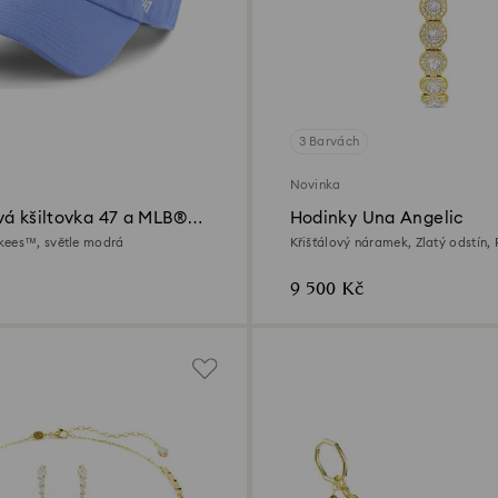
3 Barvách
Novinka
vá kšiltovka 47 a MLB® –
Hodinky Una Angelic
á edice
kees™, světle modrá
Křišťálový náramek, Zlatý odstín,
úprava ve zlatém odstínu
9 500 Kč