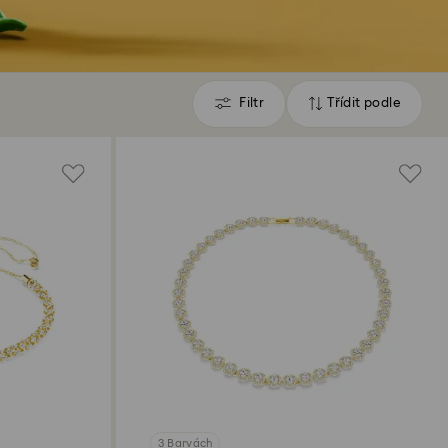
Filtr
Třídit podle
Filtr
Třídit
podle
3 Barvách