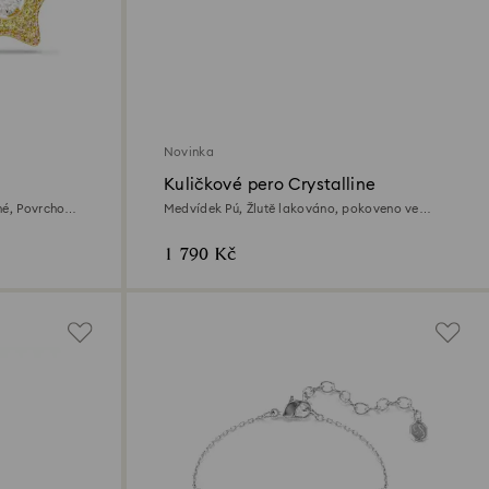
Novinka
Kuličkové pero Crystalline
né, Povrchová
Medvídek Pú, Žlutě lakováno, pokoveno ve
zlatém odstínu
1 790 Kč