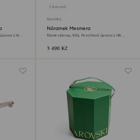
2 Barvách
Novinka
a
Náramek Mesmera
úprava z 18k
Různé výbrusy, Bílá, Povrchová úprava z 18k
zlata
3 490 Kč