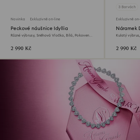
3 Barvách
Novinka
Exkluzivně on-line
Exkluzivně on-
Peckové náušnice Idyllia
Náramek 
Různé výbrusy, Sněhová Vločka, Bílá, Pokoveno
Kulatý výbrus
rhodiem
zlata
2 990 Kč
2 990 Kč