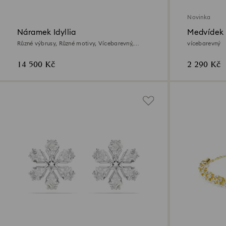
Novinka
Náramek Idyllia
Medvídek 
Různé výbrusy, Různé motivy, Vícebarevný,
vícebarevný
Povrchová úprava z 18k zlata
14 500 Kč
2 290 Kč