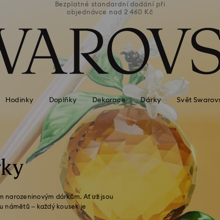
ní při
Bezplatné standardní dodání při
Bezpl
Kč
objednávce nad 2 460 Kč
o
Hodinky
Doplňky
Dekorace
Dárky
Svět Swarov
rky
vým narozeninovým dárkům. Ať už jsou
rku námětů – každý kousek je