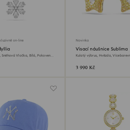
kluzivně on-line
Novinka
yllia
Visací náušnice Sublima
, Sněhová Vločka, Bílá, Pokoveno
Kulatý výbrus, Hvězda, Vícebarev
úprava z 18k zlata
3 990 Kč