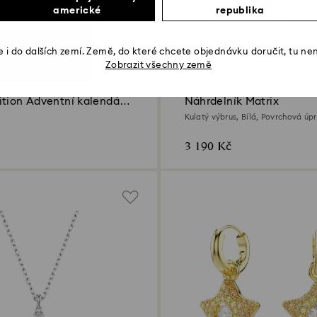
americké
republika
 i do dalších zemí. Země, do které chcete objednávku doručit, tu ne
2 Barvách
Zobrazit všechny země
Novinka
ition Adventní kalendář
Náhrdelník Matrix
Kulatý výbrus, Bílá, Povrchová úpr
růžového zlata
3 190 Kč