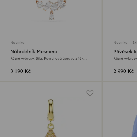
Novinka
Novinka
Ex
Náhrdelník Mesmera
Přívěsek Id
Různé výbrusy, Bílá, Povrchová úprava z 18k
Různé výbrusy
růžového zlata
rhodiem
3 190 Kč
2 990 Kč