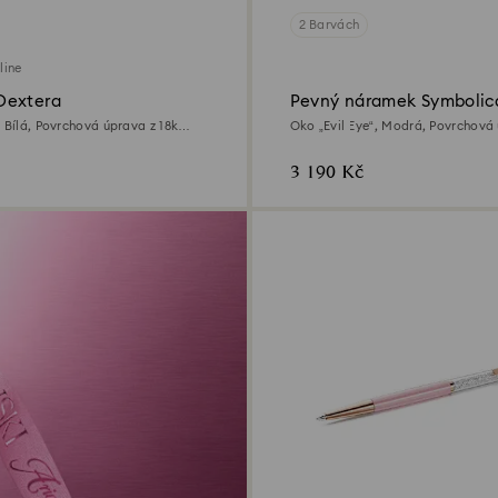
2 Barvách
line
Dextera
Pevný náramek Symbolic
, Bílá, Povrchová úprava z 18k
Oko „Evil Eye“, Modrá, Povrchová 
zlata
3 190 Kč