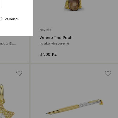
ní uvedena?
Novinka
Winnie The Pooh
ava z 18k
figurka, vícebarevná
8 500 Kč