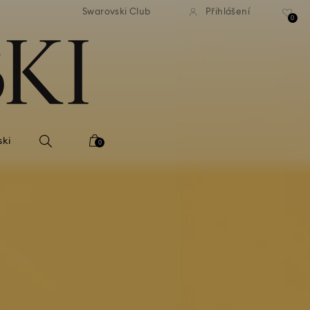
atné standardní dodání při
Bezplatné standardní dodá
Swarovski Club
Přihlášení
bjednávce nad 2 460 Kč
objednávce nad 2 460
0
ski
0