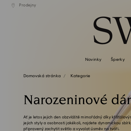
atné standardní dodání při
Bezplatné standardní dodá
Prodejny
Seznam přístupových kódů
jednávce nad 2 460 Kč
objednávce nad 2 460 
0 – Záhlaví
1 – Hlavní obsah
2 – Zápatí
3 – Filtr
4 – Výsledky vyhledávání
Novinky
Šperky
Domovská stránka
Kategorie
Narozeninové dá
Ať je letos jejich den obzvláště mimořádný díky křišťálo
jejich styly a osobnosti jakékoli, najdete dynamickou sbí
připravený zachytit světlo a vyvolat úsměv na tváři.