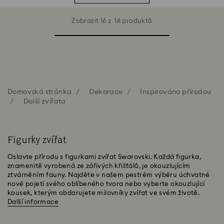
Zobrazit 16 z 16 produktů
Domovská stránka
Dekorace
Inspirováno přírodou
Další zvířata
Figurky zvířat
Oslavte přírodu s figurkami zvířat Swarovski. Každá figurka,
znamenitě vyrobená ze zářivých křišťálů, je okouzlujícím
ztvárněním fauny. Najděte v našem pestrém výběru úchvatné
nové pojetí svého oblíbeného tvora nebo vyberte okouzlující
kousek, kterým obdarujete milovníky zvířat ve svém životě.
Další informace