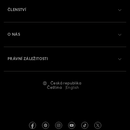
ČLENSTVÍ
Stav objednávky
Registrovat
Zůstatek na dárkové kartě
O NÁS
Swarovski Club
Zasílání
O Swarovski
Swarovski Crystal Society (SCS)
Vrácení a výměna
PRÁVNÍ ZÁLEŽITOSTI
Zaměstnání a kariéra
Stav opravy
Podmínky použití
Alumni Community
Česká republika
Kontaktujte nás
Smluvní podmínky
Čeština
English
Pro profesionály
Průvodce velikostmi
Zásady ochrany osobních údajů
Mapa stránek
Vyhledávač prodejen
Tiráž
Swarovski Created Diamonds