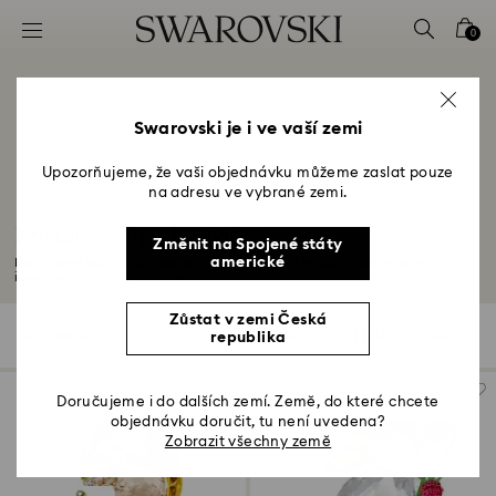
Seznam přístupových kódů
0
0 – Záhlaví
1 – Hlavní obsah
2 – Zápatí
Swarovski je i ve vaší zemi
3 – Filtr
Upozorňujeme, že vaši objednávku můžeme zaslat pouze
na adresu ve vybrané zemi.
4 – Výsledky vyhledávání
Křišťálové figurky zvířat
Změnit na Spojené státy
americké
Naše hravá kolekce figurek zvířat vyrobených z křišťálů Swarovski je
inspirována...
Další informace
Zůstat v zemi Česká
16 Výsledků
Filtr
Třídit podle
republika
Filtr
Třídit
podle
Doručujeme i do dalších zemí. Země, do které chcete
objednávku doručit, tu není uvedena?
Zobrazit všechny země