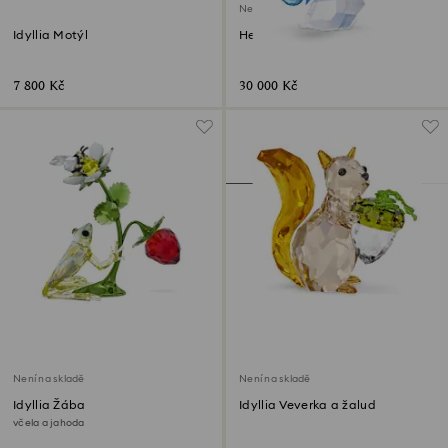
Není na skladě
Idyllia Motýl
Hejno ryb
7 800 Kč
30 000 Kč
Není na skladě
Není na skladě
Idyllia Žába
Idyllia Veverka a žalud
včela a jahoda