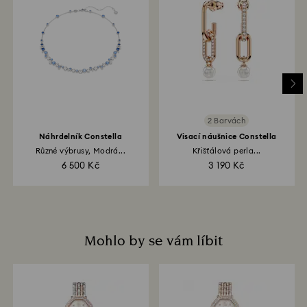
Jakmile obdržíme balíček s vráceným zbožím,
zaregistrujeme ho a po zpracování Vás upozorníme e-
mailem. Proces vrácení peněz se odvíjí od pokynů
vaší finanční instituce. Částka bude vrácena stejnou
platební metodou, kterou jste použil/a pro zaplacení
objednávky. Vyřízení platby může trvat 3–7
pracovních dní. Kompletní proces vrácení zboží a
peněz může trvat až 3–4 týdny ode dne odeslání
zboží.
2 Barvách
Náhrdelník Constella
Visací náušnice Constella
Různé výbrusy, Modrá...
Křišťálová perla...
6 500 Kč
3 190 Kč
Mohlo by se vám líbit