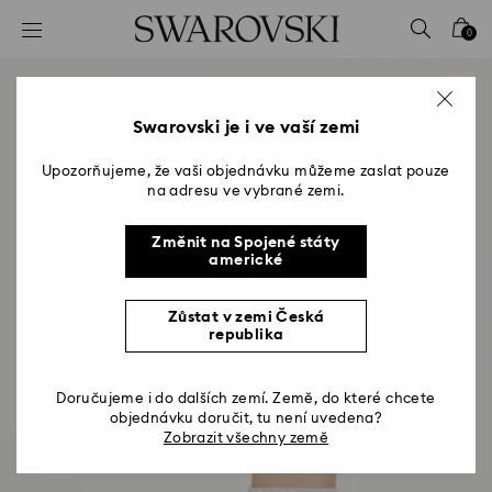
Seznam přístupových kódů
0
0 – Záhlaví
1 – Hlavní obsah
2 – Zápatí
Swarovski je i ve vaší zemi
Upozorňujeme, že vaši objednávku můžeme zaslat pouze
na adresu ve vybrané zemi.
Změnit na Spojené státy
americké
Zůstat v zemi Česká
republika
Doručujeme i do dalších zemí. Země, do které chcete
objednávku doručit, tu není uvedena?
Zobrazit všechny země