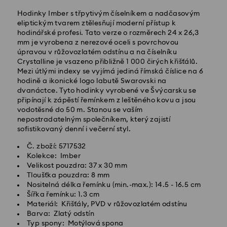
Hodinky Imber s třpytivým číselníkem a nadčasovým
eliptickým tvarem ztělesňují moderní přístup k
hodinářské profesi. Tato verze o rozměrech 24 x 26,3
mm je vyrobena z nerezové oceli s povrchovou
Standardní dodání - GLS
úpravou v růžovozlatém odstínu a na číselníku
Crystalline je vsazeno přibližně 1 000 čirých křišťálů.
Mezi útlými indexy se vyjímá jediná římská číslice na 6
Objednávky podané od pondělí do pátku do 10:00
hodině a ikonické logo labutě Swarovski na
SEČ budou zpracovány a odeslány tentýž pracovní
dvanáctce. Tyto hodinky vyrobené ve Švýcarsku se
den.
připínají k zápěstí řemínkem z leštěného kovu a jsou
Standardní dodací lhůta: 2 pracovní dny po
vodotěsné do 50 m. Stanou se vaším
zpracování a odeslání
nepostradatelným společníkem, který zajistí
Standardní náklady na dopravu: CZK 180
sofistikovaný denní i večerní styl.
Standardní doprava zdarma nad: CZK 2460
Č. zboží: 5717532
Kolekce: Imber
Expresní doručení -
FedEx
Velikost pouzdra: 37 x 30 mm
Tloušťka pouzdra: 8 mm
Nositelná délka řemínku (min.-max.): 14.5 - 16.5 cm
Objednávky podané od pondělí do pátku do 14:30
Šířka řemínku: 1.3 cm
SEČ budou zpracovány a odeslány tentýž pracovní
Materiál: Křišťály, PVD v růžovozlatém odstínu
den.
Barva: Zlatý odstín
Expresní dodací lhůta: 1-2 pracovní den po
Typ spony: Motýlová spona
zpracování a odeslání