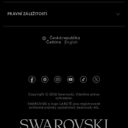
O Swarovski
Swarovski Crystal Society (SCS)
Vrácení a výměna
PRÁVNÍ ZÁLEŽITOSTI
Zaměstnání a kariéra
Stav opravy
Podmínky použití
Alumni Community
Česká republika
Kontaktujte nás
Smluvní podmínky
Čeština
English
Pro profesionály
Průvodce velikostmi
Zásady ochrany osobních údajů
Mapa stránek
Vyhledávač prodejen
Tiráž
Swarovski Created Diamonds
Informace REACH
Kristallwelten
Copyright ⓒ 2026 Swarovski. Všechna práva
Prohlášení o přístupnosti
vyhrazena.
Code of Conduct & Policies
SWAROVSKI a logo LABUTĚ jsou registrované
ochranné známky společnosti Swarovski AG.
Prohlášení o souhlasu při ochraně údajů
Zde odstoupit od smlouvy