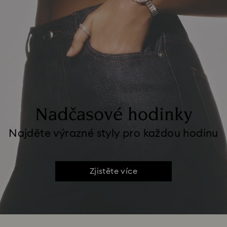
Nadčasové hodinky
Najděte výrazné styly pro každou hodinu
Zjistěte více