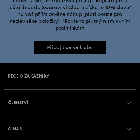
a navíc získejte exkluzivní přístup. Registrujte se
ještě dnes do Swarovski Club a získejte 10% slevu*
na váš příští on-line nákup (platí pouze pro
nezlevněné položky).
*Podléhá platným smluvním
podmínkám
Připojit se ke klubu
PÉČE O ZÁKAZNÍKY
Přehled zákaznických služeb
ČLENSTVÍ
Stav objednávky
Registrovat
Zůstatek na dárkové kartě
O NÁS
Swarovski Club
Zasílání