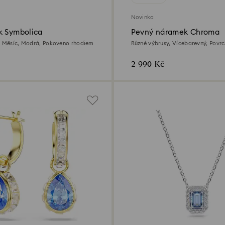
Novinka
k Symbolica
Pevný náramek Chroma
, Měsíc, Modrá, Pokoveno rhodiem
Různé výbrusy, Vícebarevný, Povr
z 18k zlata
2 990 Kč