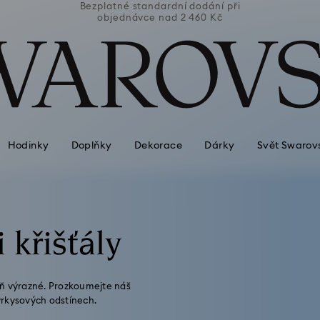
ní při
Bezplatné standardní dodání při
Bezpl
Kč
objednávce nad 2 460 Kč
o
Hodinky
Doplňky
Dekorace
Dárky
Svět Swarov
křišťály
eň výrazné. Prozkoumejte náš
yrkysových odstínech.