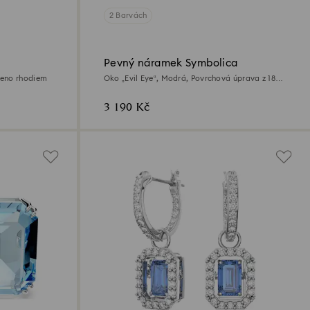
2 Barvách
Pevný náramek Symbolica
veno rhodiem
Oko „Evil Eye“, Modrá, Povrchová úprava z 18k
zlata
3 190 Kč