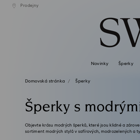
atné standardní dodání při
Bezplatné standardní dodá
Prodejny
Seznam přístupových kódů
jednávce nad 2 460 Kč
objednávce nad 2 460 
0 – Záhlaví
1 – Hlavní obsah
2 – Zápatí
3 – Filtr
4 – Výsledky vyhledávání
Novinky
Šperky
Domovská stránka
Šperky
Šperky s modrými 
Objevte krásu modrých šperků, které jsou klidné a zárov
sortiment modrých stylů v safírových, modrozelených a t