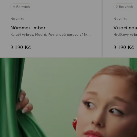
4 Barvách
2 Barvách
Novinka
Novinka
Náramek Imber
Visací ná
Kulatý výbrus, Modrá, Povrchová úprava z 18k
Hruškový výbr
zlata
18k zlata
3 190 Kč
3 190 Kč