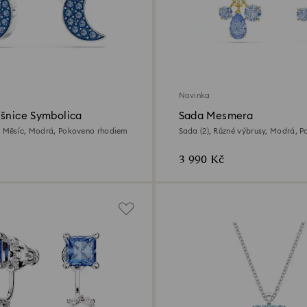
Novinka
ušnice Symbolica
Sada Mesmera
, Měsíc, Modrá, Pokoveno rhodiem
Sada (2), Různé výbrusy, Modrá, 
úprava z 18k zlata
3 990 Kč