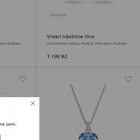
2 Barvách
Visací náušnice Una
eno rhodiem
Osmihranný výbrus, Modrá, Pokoveno rhodiem
3 190 Kč
né zemi.