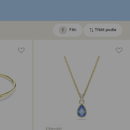
Filtr
Třídit podle
Filtr
Třídit
podle
2 Barvách