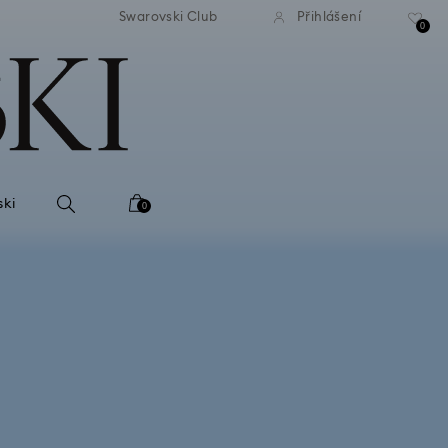
atné standardní dodání při
Bezplatné standardní dodá
Swarovski Club
Přihlášení
bjednávce nad 2 460 Kč
objednávce nad 2 460
0
ski
0