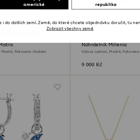
americké
republika
 i do dalších zemí. Země, do které chcete objednávku doručit, tu ne
Zobrazit všechny země
Novinka
atrix
Náhrdelník Millenia
s, Modrá, Pokoveno rhodiem
Výbrus cushion, Modrá, Pokoveno
9 000 Kč