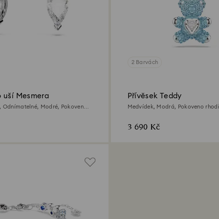
2 Barvách
 uší Mesmera
Přívěsek Teddy
y, Odnímatelné, Modré, Pokoveno
Medvídek, Modrá, Pokoveno rhod
3 690 Kč