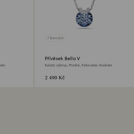
7 Barvách
Přívěsek Bella V
iem
Kulatý výbrus, Modrá, Pokoveno rhodiem
2 490 Kč