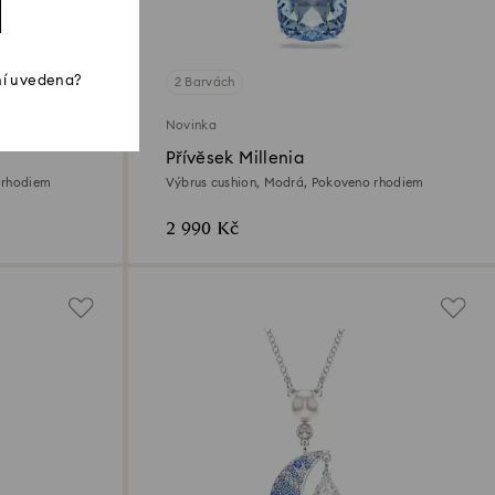
ní uvedena?
2 Barvách
Novinka
Přívěsek Millenia
 rhodiem
Výbrus cushion, Modrá, Pokoveno rhodiem
2 990 Kč