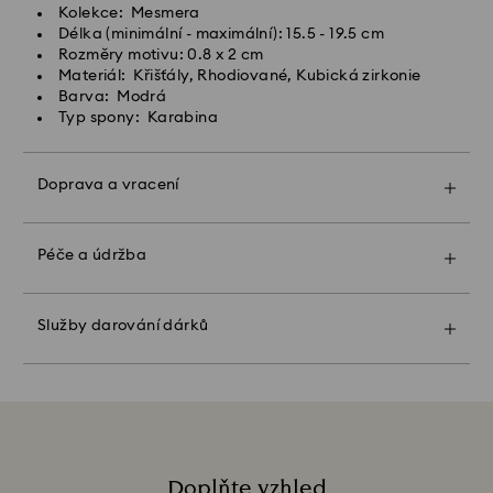
Kolekce: Mesmera
den.
Délka (minimální - maximální): 15.5 - 19.5 cm
Expresní dodací lhůta: 1-2 pracovní den po
Rozměry motivu: 0.8 x 2 cm
zpracování a odeslání
Materiál: Křišťály, Rhodiované, Kubická zirkonie
Náklady na expresní přepravu: CZK 480
Barva: Modrá
Typ spony: Karabina
Společnost Swarovski nedoručuje do P.O. boxů ani na
adresy typu APO/FPO. Zboží zůstává majetkem
společnosti Swarovski, dokud tato neobdrží konečnou
Doprava a vracení
platbu.
Díky zabalení do prémiového sáčku s logem a
barevné mašli může být vás dárek ještě
mimořádnější. K dárku můžete přiložit také osobní
Péče a údržba
U produktů Crystal Myriad, Licensed-in a Creators
vzkaz.
Lab upozorňujeme, že odeslání zásilky může trvat až
2 týdny, o čemž budete informováni e-mailem.
Upozorňujeme:
Služby darování dárků
Když zvolíte možnost "dárek", vaše zboží bude
zabaleno do jednoho dárkového balení. Pokud
Hlavní prioritou společnosti Swarovski je vycházet
chcete přidat osobní vzkaz, do objednávky lze vložit
vstříc svým zákazníkům. Objednané zboží můžete
jednu kartičku.
vrátit a odstoupit tak od obchodní smlouvy až 30 dní
po převzetí (výjimkou jsou dárkové karty a na míru
Udržitelnost:
upravené produkty). Naše pravidla pro vrácení zboží
Dárkové obalové materiály jsme vybírali s ohledem
se vztahují na všechny předměty, včetně akcí a
na naši krásnou planetu
Doplňte vzhled
výprodejů.