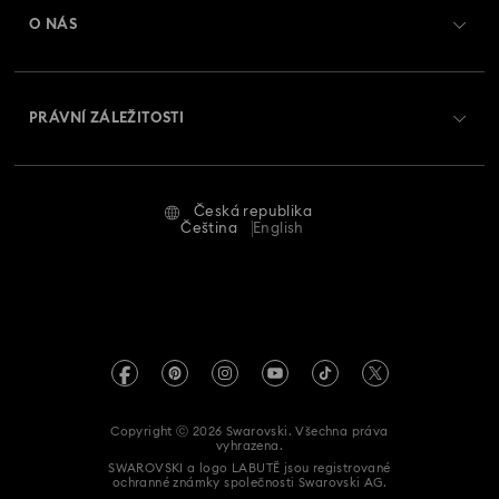
Zůstatek na dárkové kartě
O NÁS
Swarovski Club
Zasílání
O Swarovski
Swarovski Crystal Society (SCS)
Vrácení a výměna
PRÁVNÍ ZÁLEŽITOSTI
Zaměstnání a kariéra
Stav opravy
Podmínky použití
Alumni Community
Česká republika
Kontaktujte nás
Smluvní podmínky
Čeština
English
Pro profesionály
Průvodce velikostmi
Zásady ochrany osobních údajů
Mapa stránek
Vyhledávač prodejen
Tiráž
Swarovski Created Diamonds
Informace REACH
Kristallwelten
Copyright ⓒ 2026 Swarovski. Všechna práva
Prohlášení o přístupnosti
vyhrazena.
Code of Conduct & Policies
SWAROVSKI a logo LABUTĚ jsou registrované
ochranné známky společnosti Swarovski AG.