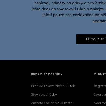
inspiraci, náměty na dárky a navíc získe
ještě dnes do Swarovski Club a získejte 
(platí pouze pro nezlevněné polož
podmí
Připojit se
PÉČE O ZÁKAZNÍKY
ČLENST
Přehled zákaznických služeb
Registr
Stav objednávky
Swarovs
Zůstatek na dárkové kartě
Swarovs