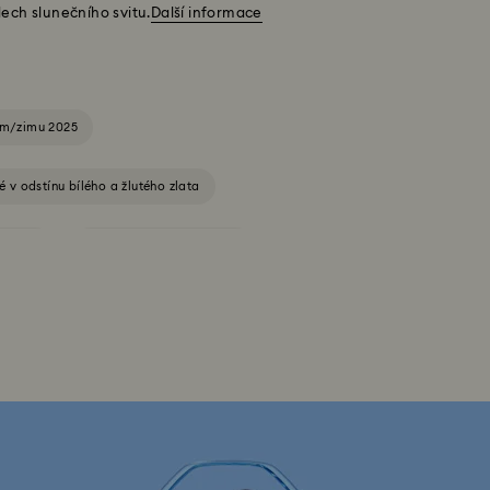
ech slunečního svitu.
Další informace
zim/zimu 2025
 v odstínu bílého a žlutého zlata
řišťály
Šperky s černými křišťály
rní šperky a doplňky 2026
rovski
Šperky v odstínu růžového zlata
íce
Křišťálové šperky s motýlem
 s motivem ochranného oka „Evil Eye“