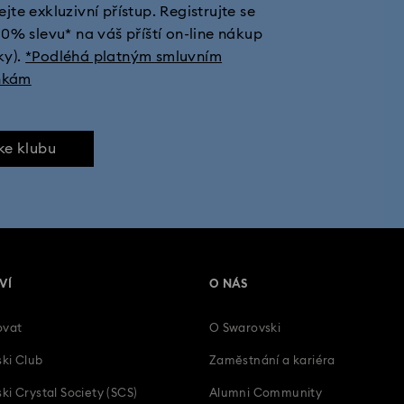
jte exkluzivní přístup. Registrujte se
10% slevu* na váš příští on-line nákup
ky).
*Podléhá platným smluvním
nkám
 ke klubu
VÍ
O NÁS
ovat
O Swarovski
ki Club
Zaměstnání a kariéra
ki Crystal Society (SCS)
Alumni Community