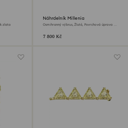
Náhrdelník Millenia
k zlata
Osmihranný výbrus, Žlutá, Povrchová úprava z
18k zlata
7 800 Kč