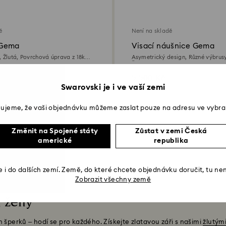
ě
Není na skladě
 Gema
Visací náušnice Gema
, Žlutá, Povrchová úprava z 18k
Asymetrický design, Různé výbrusy
Žlutá, Povrchová úprava z 18k zla
5 500 Kč
Swarovski je i ve vaší zemi
Zobrazit 8 z 8 produktů
ujeme, že vaši objednávku můžeme zaslat pouze na adresu ve vybra
Změnit na Spojené státy
Zůstat v zemi Česká
americké
republika
 i do dalších zemí. Země, do které chcete objednávku doručit, tu ne
Zobrazit všechny země
a ženy
 šperků – hodí se pro každého. Získejte zlatavou záři s našimi
žlutým