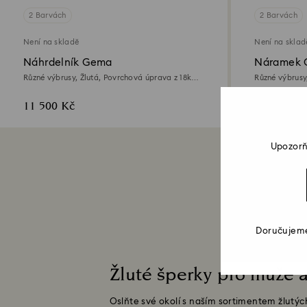
2 Barvách
2 Barvách
Není na skladě
Není na sklad
Náhrdelník Gema
Náramek
Různé výbrusy, Žlutá, Povrchová úprava z 18k
Různé výbrusy
zlata
zlata
11 500 Kč
5 500 Kč
Upozorň
Doručujeme
Žluté šperky pro muže 
Oslňte své okolí s naším sortimentem žlutých