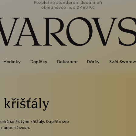
ní při
Bezplatné standardní dodání při
Bezpl
Kč
objednávce nad 2 460 Kč
o
Hodinky
Doplňky
Dekorace
Dárky
Svět Swarov
křišťály
erků se žlutými křišťály. Doplňte své
 nádech živosti.