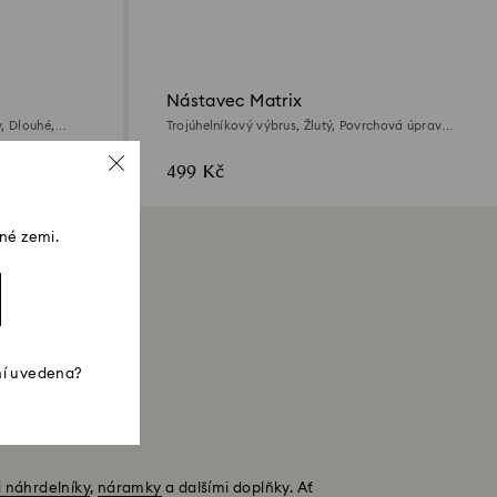
Nástavec Matrix
, Dlouhé,
Trojúhelníkový výbrus, Žlutý, Povrchová úprava
ta
z 18k zlata
499 Kč
né zemi.
ní uvedena?
i náhrdelníky
,
náramky
a dalšími doplňky. Ať