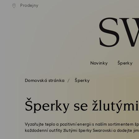
atné standardní dodání při
Bezplatné standardní dodá
Prodejny
Seznam přístupových kódů
jednávce nad 2 460 Kč
objednávce nad 2 460 
0 – Záhlaví
1 – Hlavní obsah
2 – Zápatí
3 – Filtr
4 – Výsledky vyhledávání
Novinky
Šperky
Domovská stránka
Šperky
Šperky se žlutými 
Vyzařujte teplo a pozitivní energii s naším sortimentem šp
každodenní outfity žlutými šperky Swarovski a dodejte jim