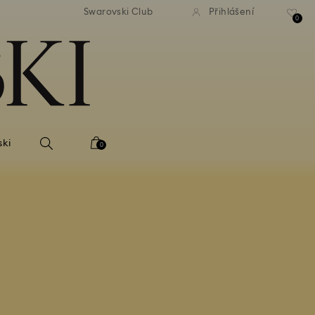
atné standardní dodání při
Bezplatné standardní dodá
Swarovski Club
Přihlášení
bjednávce nad 2 460 Kč
objednávce nad 2 460
0
ski
0