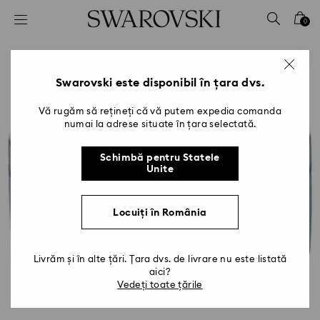
Accesskeys list
0
0 - Antet
1 - Conținut principal
2 - Subsol
Swarovski este disponibil în țara dvs.
Vă rugăm să rețineți că vă putem expedia comanda
numai la adrese situate în țara selectată.
Schimbă pentru Statele
Unite
Locuiți în România
Livrăm și în alte țări. Țara dvs. de livrare nu este listată
aici?
Vedeți toate țările