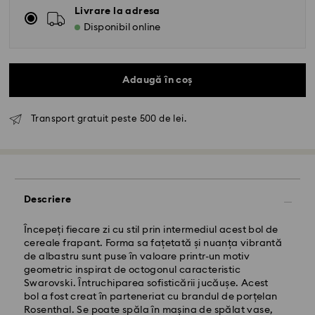
Livrare la adresa
Disponibil online
Adaugă în coș
Livrare standard - GLS
Transport gratuit peste 500 de lei.
Comenzile plasate de luni până vineri până la ora
10:00 CET vor fi procesate și expediate în aceeași zi
lucrătoare.
Termen de livrare standard: 4 zile lucrătoare după
Descriere
procesare și expediere
Costul de expediere standard: RON 30
Livrare standard gratuită peste: RON 500
Începeți fiecare zi cu stil prin intermediul acest bol de
cereale frapant. Forma sa fațetată și nuanța vibrantă
de albastru sunt puse în valoare printr-un motiv
Livrare expres -
FedEx
geometric inspirat de octogonul caracteristic
Swarovski. Întruchiparea sofisticării jucăușe. Acest
bol a fost creat în parteneriat cu brandul de porțelan
Comenzile plasate de luni până vineri până la ora
Rosenthal. Se poate spăla în mașina de spălat vase,