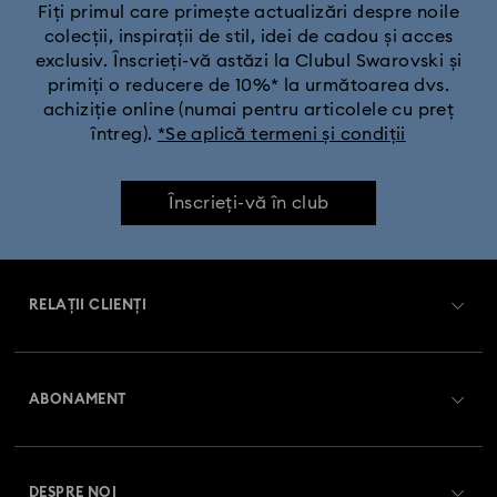
Fiți primul care primește actualizări despre noile
colecții, inspirații de stil, idei de cadou și acces
exclusiv. Înscrieți-vă astăzi la Clubul Swarovski și
primiți o reducere de 10%* la următoarea dvs.
achiziție online (numai pentru articolele cu preț
întreg).
*Se aplică termeni și condiții
Înscrieți-vă în club
RELAȚII CLIENȚI
Prezentare serviciul relații cu clienții
ABONAMENT
Starea comenzii
Înregistrare
Soldul cardului cadou
DESPRE NOI