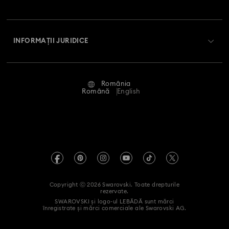
Club Swarovski
Livrare
Despre Swarovski
Swarovski Crystal Society (SCS)
Retur și schimb
INFORMAȚII JURIDICE
Angajări și carieră
Stare reparație
Condiții de utilizare
Alumni Community
România
Contactați-ne
Termeni și condiții
Română
English
Pentru profesioniști
Ghid de mărimi
Politica de confidențialitate
Harta site-ului
Instrument de găsire a magazinelor
Imprimare
Swarovski Created Diamonds
Informații REACH
Kristallwelten
Copyright ⓒ 2026 Swarovski. Toate drepturile
Declarație de accesibilitate
rezervate.
Code of Conduct & Policies
SWAROVSKI și logo-ul LEBĂDĂ sunt mărci
înregistrate și mărci comerciale ale Swarovski AG.
Declarație de consimțământ privind prelucrarea datelor cu
caracter personal