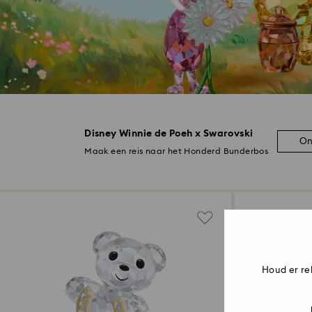
Disney Winnie de Poeh x Swarovski
On
Maak een reis naar het Honderd Bunderbos
Houd er re