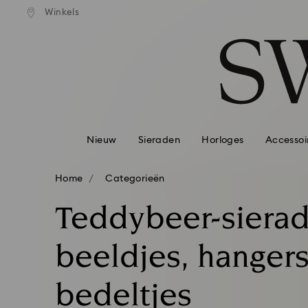
andaardverzending vanaf EUR 99
Gratis standaardverzending va
Winkels
Lijst met toegangscodes
0 - Koptekst
1 - Belangrijkste inhoud
2 - Voettekst
3 - Filter
4 - Zoekresultaten
Nieuw
Sieraden
Horloges
Accessoi
Home
Categorieën
Teddybeer-sierad
beeldjes, hanger
bedeltjes