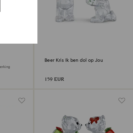
Beer Kris Ik ben dol op Jou
werking
159 EUR