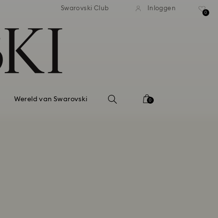
andaardverzending vanaf EUR 99
Gratis standaardverzending va
Swarovski Club
Inloggen
0
Wereld van Swarovski
0