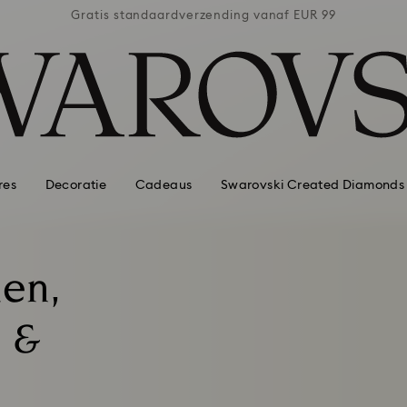
naf EUR 99
Gratis standaardverzending vanaf EUR 99
Gratis st
res
Decoratie
Cadeaus
Swarovski Created Diamonds
en,
s &