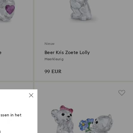
Nieuw
e
Beer Kris Zoete Lolly
Meerkleurig
99 EUR
ssen in het