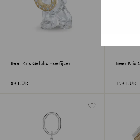
Beer Kris Geluks Hoefijzer
Beer Kris
89 EUR
159 EUR