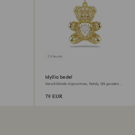
2 Kleuren
Idyllia bedel
Verschillende slijpvormen, Teddy, ‎18k gouden
afwerking
79 EUR