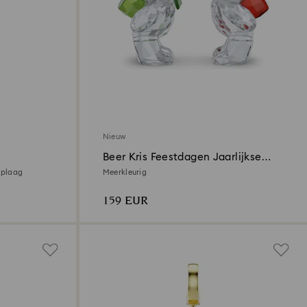
Nieuw
Beer Kris Feestdagen Jaarlijkse
Editie 2026
oplaag
Meerkleurig
159 EUR