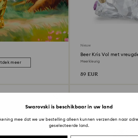
Nieuw
Beer Kris Vol met vreugd
Meerkleurig
tdek meer
89 EUR
Swarovski is beschikbaar in uw land
kening mee dat we uw bestelling alleen kunnen verzenden naar adre
geselecteerde land.