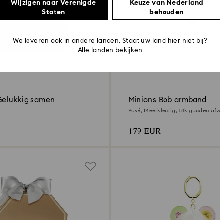
Wijzigen naar Verenigde
Keuze van Nederland
Staten
behouden
We leveren ook in andere landen. Staat uw land hier niet bij?
Alle landen bekijken
 Gelukkig samen
Minions Bob armband
Pavé, Meerkleurig, ‎18k gouden af
179 EUR