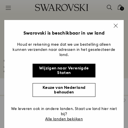
Lijst met toegangscodes
0
0 - Koptekst
1 - Belangrijkste inhoud
2 - Voettekst
Swarovski is beschikbaar in uw land
3 - Filter
Houd er rekening mee dat we uw bestelling alleen
kunnen verzenden naar adressen in het geselecteerde
4 - Zoekresultaten
land.
Cadeaus voor een 15-jarig huwelijksjubileum
Vier uw 15-jarig huwelijksjubileum met onze prachtige selectie cadeaus.
Wijzigen naar Verenigde
Ontdek...
Meer lezen
Staten
400 Resultaten
Filter
Sorteren op
Keuze van Nederland
Filter
Sorteren
behouden
op
We leveren ook in andere landen. Staat uw land hier niet
bij?
Alle landen bekijken