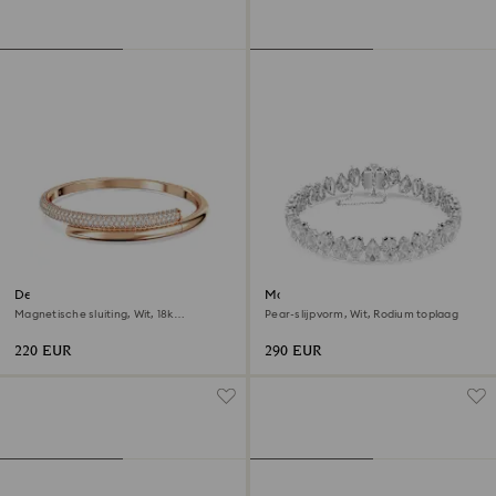
Dextera armband
Matrix Tennisarmband
Magnetische sluiting, Wit, 18k
Pear-slijpvorm, Wit, Rodium toplaag
roségouden afwerking
220 EUR
290 EUR