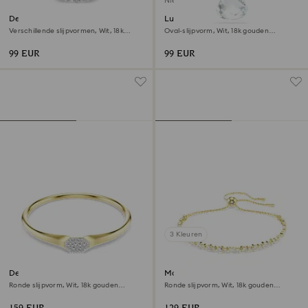
Nieuw
Dextera ring
Lunar hanger
Verschillende slijpvormen, Wit, ‎18k
Oval-slijpvorm, Wit, ‎18k gouden
gouden afwerking
afwerking
99 EUR
99 EUR
3 Kleuren
Dextera armband
Matrix armband
Ronde slijpvorm, Wit, ‎18k gouden
Ronde slijpvorm, Wit, ‎18k gouden
afwerking
afwerking