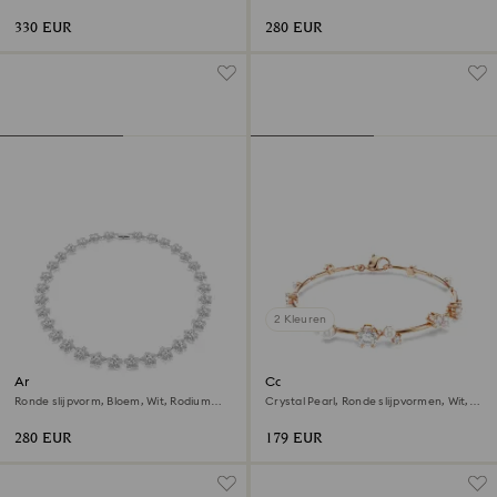
afwerking
330 EUR
280 EUR
2 Kleuren
Ariana Grande x Swarovski
Constella armband
ketting
Ronde slijpvorm, Bloem, Wit, Rodium
Crystal Pearl, Ronde slijpvormen, Wit,
toplaag
18k roségouden afwerking
280 EUR
179 EUR