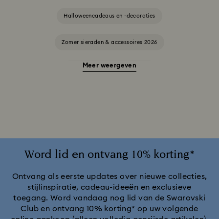
Halloweencadeaus en -decoraties
Zomer sieraden & accessoires 2026
Meer weergeven
Alice in Wonderland-collectie
Ariana Grande x Swarovski Capsule-collectie
Cadeaus voor een 20-jarig huwelijksjubileum
Cheshire Cat-accessoires en -figuurtjes
Chroma-collectie
Word lid en ontvang 10% korting*
Collectie Black Panther-figuren en -sieraden
Ontvang als eerste updates over nieuwe collecties,
stijlinspiratie, cadeau-ideeën en exclusieve
toegang. Word vandaag nog lid van de Swarovski
Collectie Captain Marvel-figuren en -sieraden
Club en ontvang 10% korting* op uw volgende