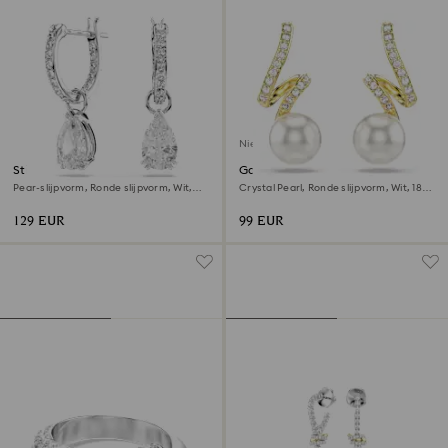
Nieuw
Stilla Oorhangers
Gabriella oorbellen
Pear-slijpvorm, Ronde slijpvorm, Wit,
Crystal Pearl, Ronde slijpvorm, Wit, ‎18k
Rodium toplaag
gouden afwerking
129 EUR
99 EUR