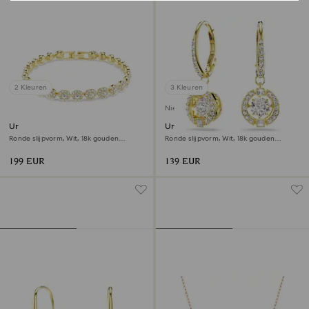
2 Kleuren
3 Kleuren
Nieuw
Una Angelic armband
Una Angelic Oorhangers
Ronde slijpvorm, Wit, ‎18k gouden
Ronde slijpvorm, Wit, ‎18k gouden
afwerking
afwerking
199 EUR
139 EUR