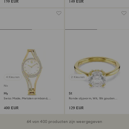
139 EUR
149 EUR
4 Kleuren
2 Kleuren
Nieuw
Hyperbola bangle horloge
Stilla cocktailring
Swiss Made, Metalen armband,
Ronde slijpvorm, Wit, ‎18k gouden
Goudkleurig, Goudkleurige afwerking
afwerking
400 EUR
129 EUR
64 van 400 producten zijn weergegeven