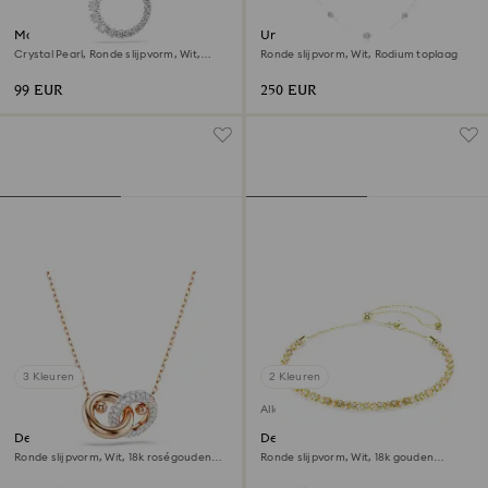
Matrix hanger
Una Angelic lange ketting
Crystal Pearl, Ronde slijpvorm, Wit,
Ronde slijpvorm, Wit, Rodium toplaag
Rodium toplaag
99 EUR
250 EUR
3 Kleuren
2 Kleuren
Alleen online
Dextera hanger
Dextera ketting
Ronde slijpvorm, Wit, 18k roségouden
Ronde slijpvorm, Wit, ‎18k gouden
afwerking
afwerking