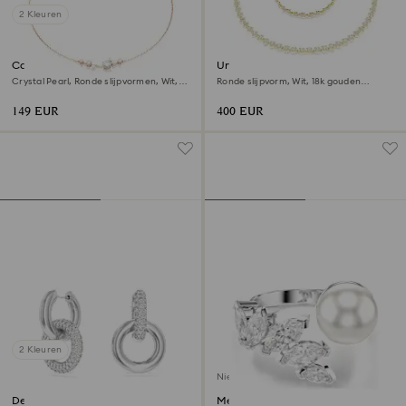
2 Kleuren
Constella ketting
Una Angelic set
Crystal Pearl, Ronde slijpvormen, Wit,
Ronde slijpvorm, Wit, ‎18k gouden
18k roségouden afwerking
afwerking
149 EUR
400 EUR
2 Kleuren
Nieuw
Dextera ringoorbellen
Mesmera open ring