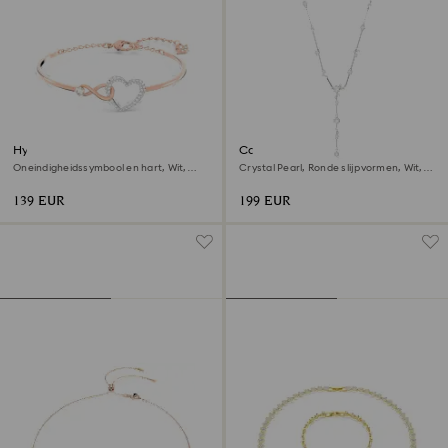
Hyperbola armband
Constella y-ketting
Oneindigheidssymbool en hart, Wit,
Crystal Pearl, Ronde slijpvormen, Wit,
Gemengde metaalafwerking
Rodium toplaag
139 EUR
199 EUR