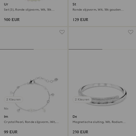
Una Angelic set
Stilla Attract ring
Set (3), Ronde slijpvorm, Wit, ‎18k
Ronde slijpvorm, Wit, ‎18k gouden
gouden afwerking
afwerking
500 EUR
129 EUR
2 Kleuren
2 Kleuren
Nieuw
Imber armband
Dextera armband
Crystal Pearl, Ronde slijpvorm, Wit,
Magnetische sluiting, Wit, Rodium
Rodium toplaag
toplaag
99 EUR
230 EUR