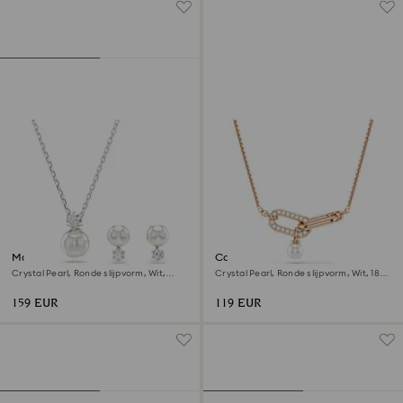
Matrix set
Constella hanger
Crystal Pearl, Ronde slijpvorm, Wit,
Crystal Pearl, Ronde slijpvorm, Wit, 18k
Rodium toplaag
roségouden afwerking
159 EUR
119 EUR