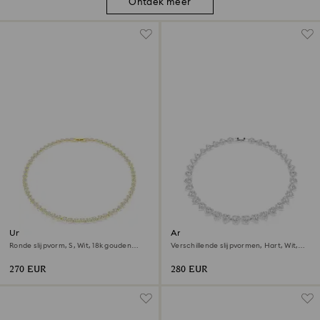
Ontdek meer
Una Angelic ketting
Ariana Grande x Swarovski
ketting
Ronde slijpvorm, S, Wit, ‎18k gouden
Verschillende slijpvormen, Hart, Wit,
afwerking
Rodium toplaag
270 EUR
280 EUR