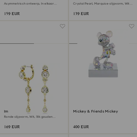
Asymmetrisch ontwerp, In elkaar
Crystal Pearl, Marquise-slijpvorm, Wit,
grijpende lus, Wit, Rodium toplaag
Rodium toplaag
159 EUR
139 EUR
Imber Oorhangers
Mickey & Friends Mickey
Ronde slijpvorm, Wit, ‎18k gouden
afwerking
169 EUR
400 EUR