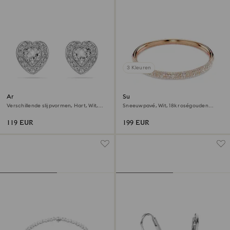
3 Kleuren
Ariana Grande x Swarovski
Sublima armband
Oorknopjes
Verschillende slijpvormen, Hart, Wit,
Sneeuwpavé, Wit, 18k roségouden
Rodium toplaag
afwerking
119 EUR
199 EUR