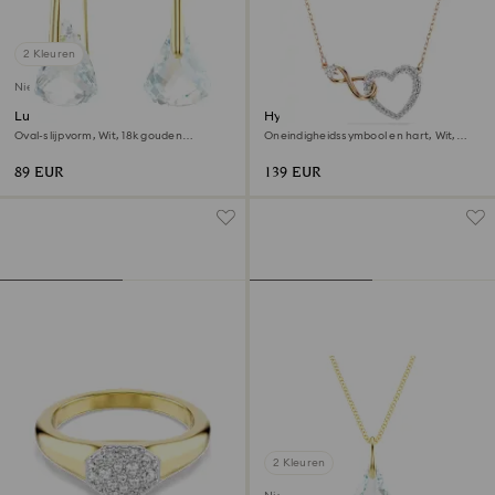
2 Kleuren
Nieuw
Lunar Oorhangers
Hyperbola ketting
Oval-slijpvorm, Wit, ‎18k gouden
Oneindigheidssymbool en hart, Wit,
afwerking
Gemengde metaalafwerking
89 EUR
139 EUR
2 Kleuren