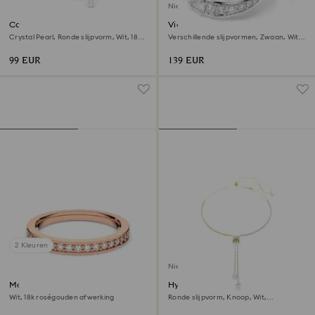
Nieuw
Constella armband
Vienna ring
Crystal Pearl, Ronde slijpvorm, Wit, 18k
Verschillende slijpvormen, Zwaan, Wit,
roségouden afwerking
Rodium toplaag
99 EUR
139 EUR
2 Kleuren
Nieuw
Matrix ring
Hyperbola y-ketting
Wit, 18k roségouden afwerking
Ronde slijpvorm, Knoop, Wit,
Gemengde metaalafwerking