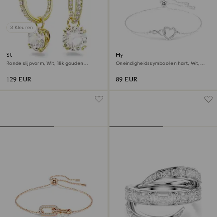
3 Kleuren
Stilla Oorhangers
Hyperbola armband
Ronde slijpvorm, Wit, ‎18k gouden
Oneindigheidssymbool en hart, Wit,
afwerking
Rodium toplaag
129 EUR
89 EUR