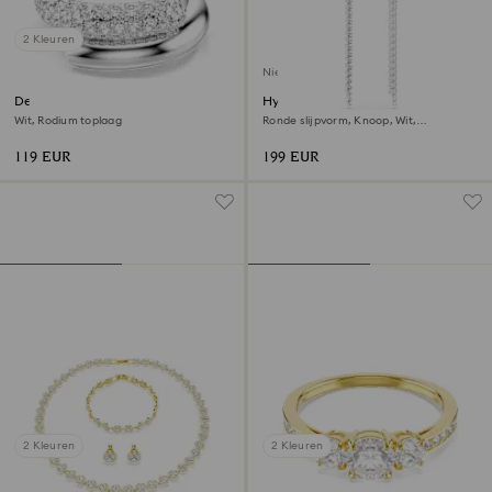
2 Kleuren
Nieuw
Dextera ring
Hyperbola Oorhangers
Wit, Rodium toplaag
Ronde slijpvorm, Knoop, Wit,
Gemengde metaalafwerking
119 EUR
199 EUR
2 Kleuren
2 Kleuren