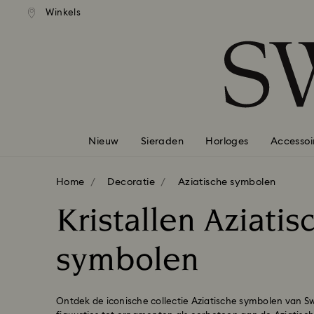
andaardverzending vanaf EUR 99
Gratis standaardverzending va
Winkels
Lijst met toegangscodes
0 - Koptekst
1 - Belangrijkste inhoud
2 - Voettekst
3 - Filter
4 - Zoekresultaten
Nieuw
Sieraden
Horloges
Accessoi
Home
Decoratie
Aziatische symbolen
Kristallen Aziatis
symbolen
Ontdek de iconische collectie Aziatische symbolen van S