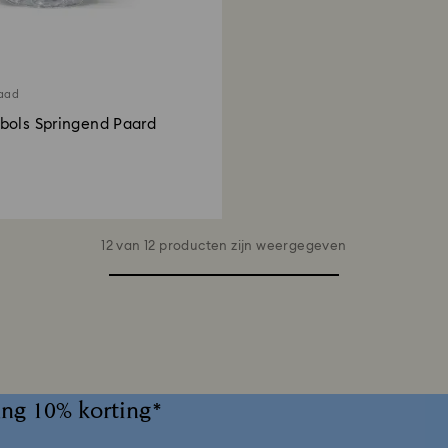
raad
bols Springend Paard
12 van 12 producten zijn weergegeven
ng 10% korting*