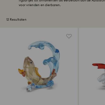
figuurtjes tot ornamenten als eerbetoon aan de Aziatische
voor vrienden en dierbaren.
12 Resultaten