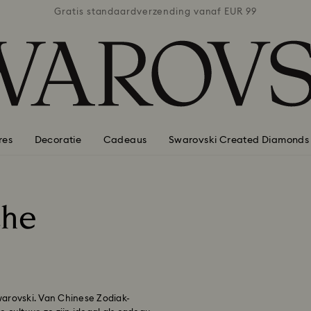
naf EUR 99
Gratis standaardverzending vanaf EUR 99
Gratis st
res
Decoratie
Cadeaus
Swarovski Created Diamonds
che
warovski. Van Chinese Zodiak-