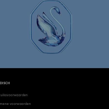
IDISCH
uiksvoorwaarden
emene voorwaarden