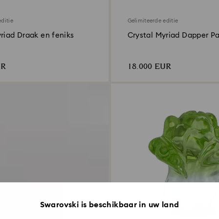
ditie
Gelimiteerde editie
riad Draak en feniks
Crystal Myriad Dapper P
UR
18.000 EUR
Swarovski is beschikbaar in uw land