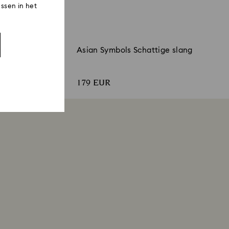
ssen in het
ol
Asian Symbols Schattige slang
179 EUR