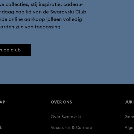
 collecties, stijlinspiratie, cadeau-
ndaag nog lid van de Swarovski Club
de online aankoop (alleen volledig
arden zijn van toepassing
n de club
AP
OVER ONS
JUR
Over Swarovski
Gebr
ub
Vacatures & Carrière
Alg