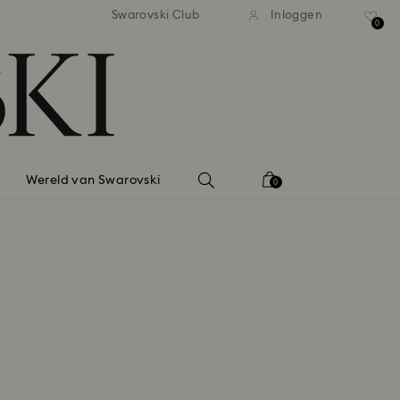
andaardverzending vanaf EUR 99
Gratis standaardverzending va
Swarovski Club
Inloggen
0
Wereld van Swarovski
0