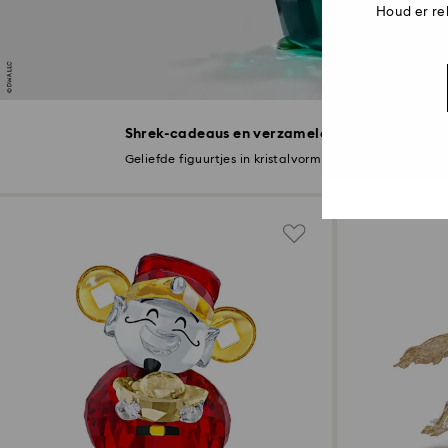
Houd er re
Shrek-cadeaus en verzamelobjecten
On
Geliefde figuurtjes in kristalvorm