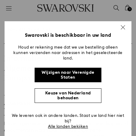
Lijst met toegangscodes
0
0 - Koptekst
1 - Belangrijkste inhoud
NHOUDSOPGAVE
2 - Voettekst
Swarovski is beschikbaar in uw land
Houd er rekening mee dat we uw bestelling alleen
kunnen verzenden naar adressen in het geselecteerde
Informatie Voor Klanten en
land.
Algemene Voorwaarden Voor
Wijzigen naar Verenigde
Europa
Staten
Title:
Keuze van Nederland
behouden
ALGEMEEN
We leveren ook in andere landen. Staat uw land hier niet
Toepasbaarheid
bij?
Deze algemene voorwaarden en alle beleidslijnen of
Alle landen bekijken
documenten waarnaar in deze algemene