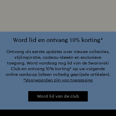
Ariana Grande x Swarovski Capsule-collectie
Cadeaus voor een 20-jarig huwelijksjubileum
Cheshire Cat-accessoires en -figuurtjes
Chroma-collectie
Word lid en ontvang 10% korting*
Collectie Black Panther-figuren en -sieraden
Ontvang als eerste updates over nieuwe collecties,
stijlinspiratie, cadeau-ideeën en exclusieve
toegang. Word vandaag nog lid van de Swarovski
Collectie Captain Marvel-figuren en -sieraden
Club en ontvang 10% korting* op uw volgende
online aankoop (alleen volledig geprijsde artikelen).
Collectie Hulk-figuren en -sieraden
*Voorwaarden zijn van toepassing
Collectie Iron Man-figuren en -sieraden
Word lid van de club
Collectie Mickey Mouse-figuurtjes en -sieraden