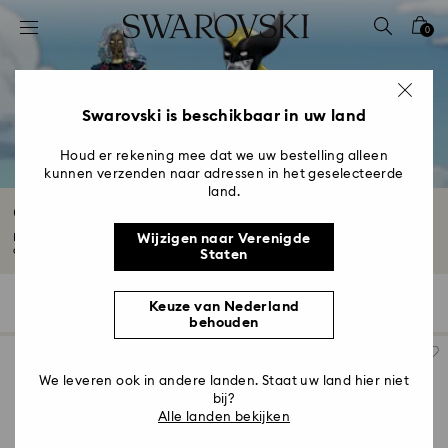
Lijst met toegangscodes
0
0 - Koptekst
1 - Belangrijkste inhoud
2 - Voettekst
Swarovski is beschikbaar in uw land
3 - Filter
Houd er rekening mee dat we uw bestelling alleen
kunnen verzenden naar adressen in het geselecteerde
4 - Zoekresultaten
land.
Collectie Marvel-figuurtjes en -accessoires
Haal uw favoriete Marvel-personages in huis met onze schitterende
Wijzigen naar Verenigde
cadeaucollectie...
Meer lezen
Staten
14 Resultaten
Filter
Sorteren op
Keuze van Nederland
Filter
Sorteren
behouden
op
We leveren ook in andere landen. Staat uw land hier niet
bij?
Alle landen bekijken