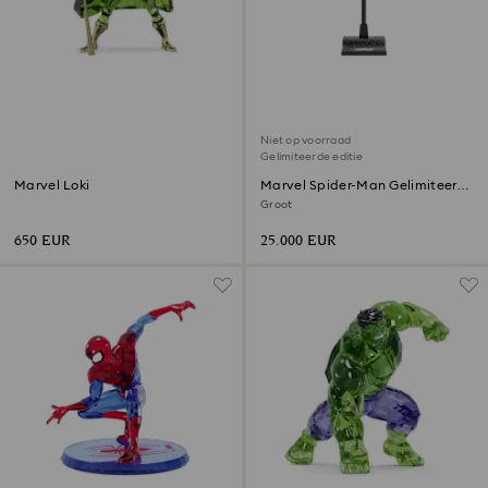
Niet op voorraad
Gelimiteerde editie
Marvel Loki
Marvel Spider-Man Gelimiteerde
Editie
Groot
650 EUR
25.000 EUR