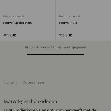
Niet op voorraad
Niet op voorraad
Marvel Spider-Man
Marvel Hulk
480 EUR
750 EUR
14 van 14 producten zijn weergegeven
Home
Categorieën
Marvel-geschenkideeën
Laat uw dierbaren zien dat u om hen geeft met de