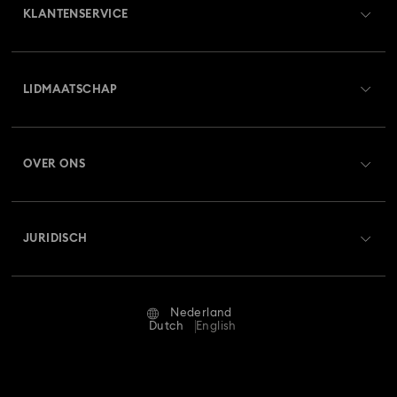
KLANTENSERVICE
Collectie Minnie Mouse-figuurtjes en -sieraden
Overzicht klantenservice
Collectie Spider-Man-figuren en -sieraden
LIDMAATSCHAP
Orderstatus
Collectie Zodiac-armbanden
Constella-collectie
Registreren
Saldo van cadeaubon
Curiosa-collectie
De Vienna-collectie
OVER ONS
Swarovski Club
Verzenden
Over Swarovski
Disney Classics Collectie
Swarovski Crystal Society (SCS)
Retourneren en ruilen
JURIDISCH
Vacatures & Carrière
Disney figuren en Disney cadeaus
Dulcis-collectie
Reparatiestatus
Gebruiksvoorwaarden
Alumni Community
Florere-collectie
Gema-collectie
Gema-collectie
Nederland
Neem contact met ons op
Algemene voorwaarden
Dutch
English
Voor professionals
Harmonia-collectie
Holiday Cheers Collectie
Maatwijzer
Privacybeleid
Sitemap