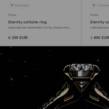
3.0 Karaat
1.0 Kara
Nieuw
Nieuw
Eternity solitaire-ring
Eternity so
Laboratorium-diamanten 3 ct tw, Ovale vorm,
Laboratorium-
18K witgoud
18K witgoud
6.200 EUR
1.800 EU