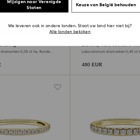
Wijzigen naar Verenigde
Keuze van België behouden
Staten
aat
2 Kleuren
0.45 Karaat
We leveren ook in andere landen. Staat uw land hier niet bij?
Alle landen bekijken
andring
Eternity halo solitaire-ri
-diamanten 0,05 ct tw, Ronde
Laboratorium-diamanten 0,45 ct 
elgoud
vorm, Sterling zilver
R
480 EUR