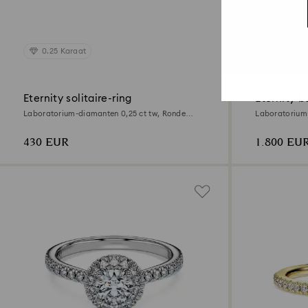
0.25 Karaat
0.05 Kar
Eternity solitaire-ring
Eternity b
Laboratorium-diamanten 0,25 ct tw, Ronde
Laboratorium
vorm, Sterling zilver
vorm, 18K ge
430 EUR
1.800 EU