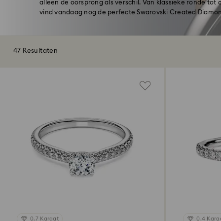
alleen de oorsprong als verschil. Van klassieke ronde tot
vind vandaag nog de perfecte Swarovski Created Diamon
47 Resultaten
0.7 Karaat
0.4 Kara