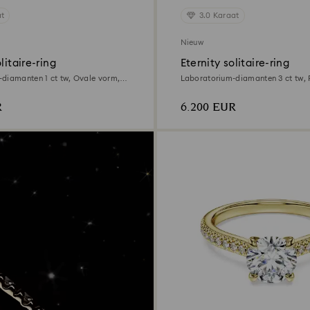
at
3.0 Karaat
Nieuw
litaire-ring
Eternity solitaire-ring
diamanten 1 ct tw, Ovale vorm,
Laboratorium-diamanten 3 ct tw, 
slijpvorm, 18K witgoud
R
6.200 EUR