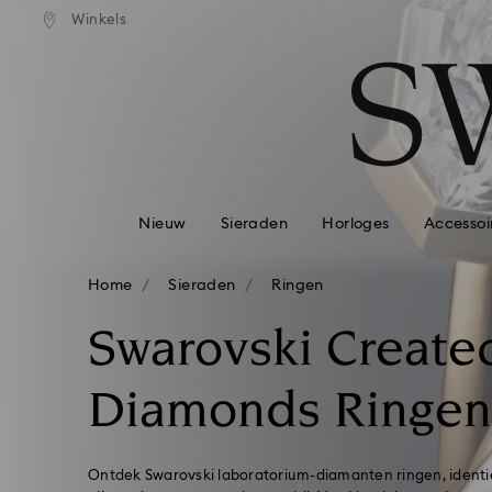
andaardverzending vanaf EUR 99
Gratis standaardverzending va
Winkels
Lijst met toegangscodes
0 - Koptekst
1 - Belangrijkste inhoud
2 - Voettekst
3 - Filter
4 - Zoekresultaten
Nieuw
Sieraden
Horloges
Accessoi
Home
Sieraden
Ringen
Swarovski Create
Diamonds Ringen
Ontdek Swarovski laboratorium-diamanten ringen, ident