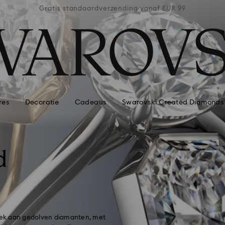
naf EUR 99
Gratis standaardverzending vanaf EUR 99
Gratis st
res
Decoratie
Cadeaus
Swarovski Created Diamonds
d
iek aan gedolven diamanten, met