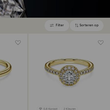
Filter
Sorteren op
Filter
Sorteren
op
0.8 Karaat
2 Kleuren