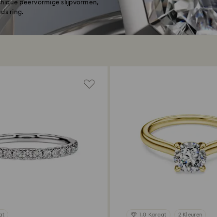
 chique peervormige slijpvormen,
ds ring.
at
1.0 Karaat
2 Kleuren