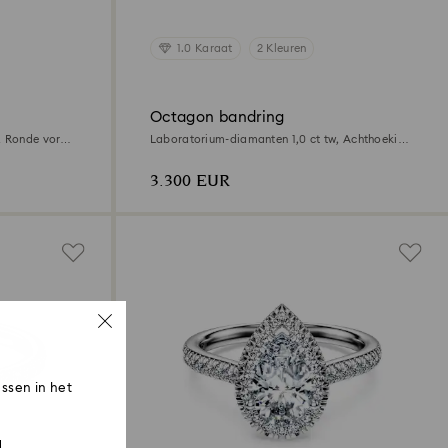
1.0 Karaat
2 Kleuren
Octagon bandring
, Ronde vorm,
Laboratorium-diamanten 1,0 ct tw, Achthoekige
vorm, 18K witgoud
3.300 EUR
ssen in het