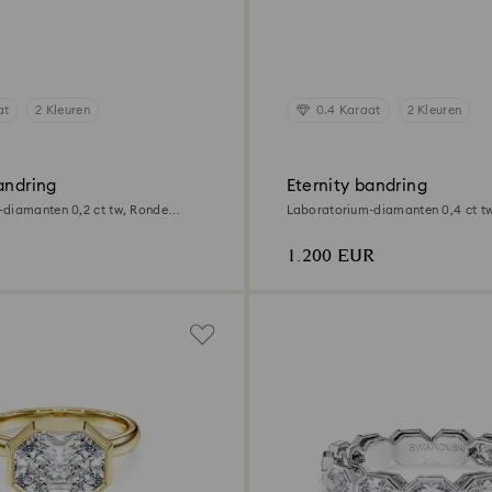
at
2 Kleuren
0.4 Karaat
2 Kleuren
andring
Eternity bandring
diamanten 0,2 ct tw, Ronde
Laboratorium-diamanten 0,4 ct t
elgoud
vorm, 18K geelgoud
1.200 EUR