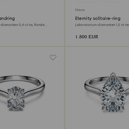
Nieuw
andring
Eternity solitaire-ring
-diamanten 0,4 ct tw, Ronde
Laboratorium-diamanten 1,0 ct tw
 zilver
18K geelgoud
1.800 EUR