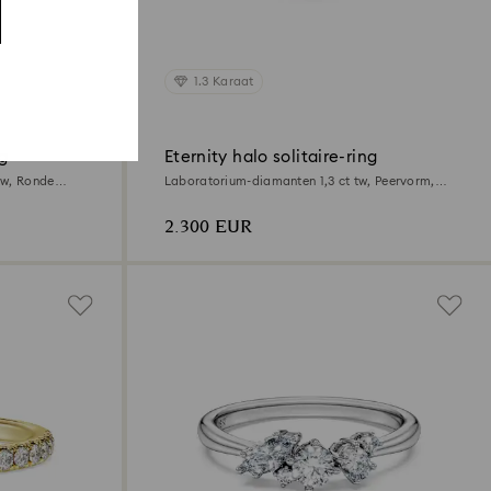
1.3 Karaat
ng
Eternity halo solitaire-ring
tw, Ronde
Laboratorium-diamanten 1,3 ct tw, Peervorm,
18K witgoud
2.300 EUR