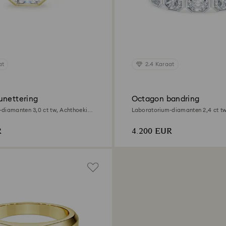
at
2.4 Karaat
unettering
Octagon bandring
diamanten 3,0 ct tw, Achthoekige
Laboratorium-diamanten 2,4 ct t
elgoud
vorm, 18K witgoud
R
4.200 EUR