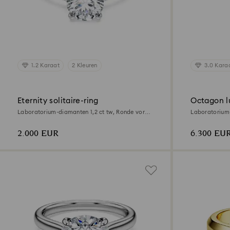
1.2 Karaat
2 Kleuren
3.0 Kara
Eternity solitaire-ring
Octagon l
Laboratorium-diamanten 1,2 ct tw, Ronde vorm,
Laboratorium-
18K witgoud
vorm, 18K ge
2.000 EUR
6.300 EU