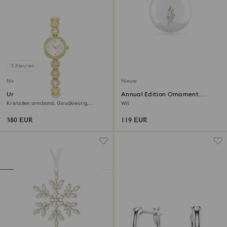
3 Kleuren
Nieuw
Nieuw
Una Angelic horloge
Annual Edition Ornament
Kerstbal 2026
Kristallen armband, Goudkleurig,
Wit
Goudkleurige afwerking
380 EUR
119 EUR