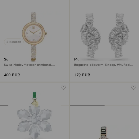
3 Kleuren
Sublima bangle horloge
Matrix oorbellen
Swiss Made, Metalen armband,
Baguette-slijpvorm, Knoop, Wit, Rodium
Goudkleurig, Champagnegoudkleurige
toplaag
afwerking
400 EUR
179 EUR