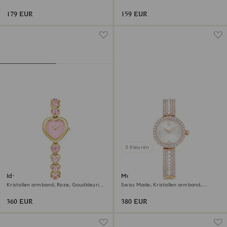
179 EUR
159 EUR
3 Kleuren
Idyllia Heart horloge
Matrix pearl armbandhorloge
Kristallen armband, Roze, Goudkleurige
Swiss Made, Kristallen armband,
afwerking
Roségoudkleurige afwerking
360 EUR
380 EUR