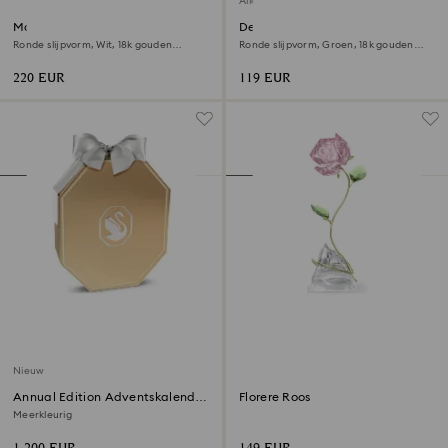
Alleen online
Matrix Tennisarmband
Dextera armband
Ronde slijpvorm, Wit, ‎18k gouden
Ronde slijpvorm, Groen, ‎18k gouden
afwerking
afwerking
220 EUR
119 EUR
Nieuw
Annual Edition Adventskalender
Florere Roos
2026
Meerkleurig