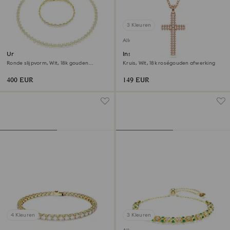
3 Kleuren
Alleen online
Una Angelic set
Insigne hanger
Ronde slijpvorm, Wit, ‎18k gouden
Kruis, Wit, 18k roségouden afwerking
afwerking
400 EUR
149 EUR
4 Kleuren
3 Kleuren