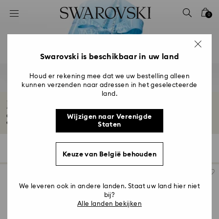
Lijst met toegangscodes
0
0 - Koptekst
1 - Belangrijkste inhoud
2 - Voettekst
Swarovski is beschikbaar in uw land
3 - Filter
Houd er rekening mee dat we uw bestelling alleen
kunnen verzenden naar adressen in het geselecteerde
4 - Zoekresultaten
land.
Jubileumsieraden en -cadeaus
Ontdek onze prachtige jubileumcadeaus voor hem en haar. Vier de liefde met
Wijzigen naar Verenigde
elegant...
Meer lezen
Staten
126 Resultaten
Filter
Sorteren op
Filter
Sorteren
Keuze van België behouden
op
We leveren ook in andere landen. Staat uw land hier niet
bij?
Alle landen bekijken