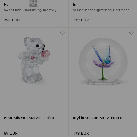
Hyperbola armbandhorloge
Idyllia armband
Swiss Made, Zilverkleurig, Roestvrij
Verschillende slijpvormen, Hart met pijl,
staal
Wit, ‎18k gouden afwerking
350 EUR
139 EUR
Beer Kris Een Kus vol Liefde
Idyllia Glazen Bal Vlinder en
Bloem
89 EUR
139 EUR