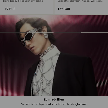
Hart, Rood, ‎18k gouden afwerking
Baguette-slijpvorm, Knoop, Wit, Rodium
toplaag
119 EUR
129 EUR
Zonnebrillen
Versier feestelijke looks met opvallende glamour