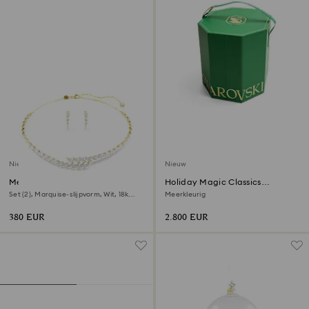
Nieuw
Nieuw
Mesmera set
Holiday Magic Classics
Boomversiering Ornamentset
Set (2), Marquise-slijpvorm, Wit, ‎18k
Meerkleurig
gouden afwerking
380 EUR
2.800 EUR