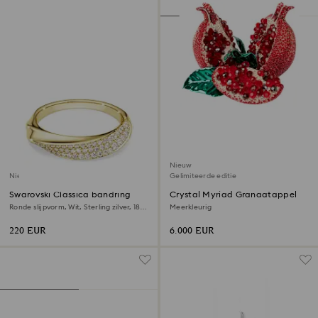
Nieuw
Nieuw
Gelimiteerde editie
Swarovski Classica bandring
Crystal Myriad Granaatappel
Ronde slijpvorm, Wit, ‎Sterling zilver, 18k
Meerkleurig
gouden afwerking
220 EUR
6.000 EUR