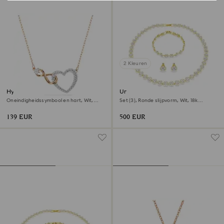
2 Kleuren
Hyperbola ketting
Una Angelic set
Oneindigheidssymbool en hart, Wit,
Set (3), Ronde slijpvorm, Wit, ‎18k
Gemengde metaalafwerking
gouden afwerking
139 EUR
500 EUR