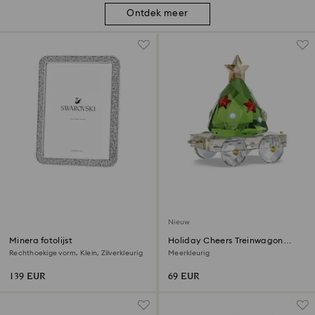
Ontdek meer
Nieuw
Minera fotolijst
Holiday Cheers Treinwagon
Jaarlijkse Editie 2026
Rechthoekige vorm, Klein, Zilverkleurig
Meerkleurig
139 EUR
69 EUR