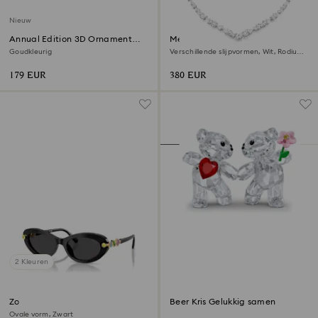
Nieuw
Annual Edition 3D Ornament
Mesmera set
Festive Set 2026
Goudkleurig
Verschillende slijpvormen, Wit, Rodium
toplaag
179 EUR
380 EUR
2 Kleuren
Zonnebril
Beer Kris Gelukkig samen
Ovale vorm, Zwart