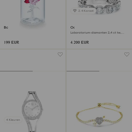
2.4 Karaat
Boeket rozen
Octagon bandring
Laboratorium-diamanten 2,4 ct tw,
Octagon-vorm, 18K witgoud
199 EUR
4.200 EUR
4 Kleuren