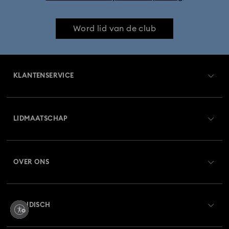
Collectie Iron Man-figuren en -sieraden
Word lid van de club
Collectie Marvel-figuurtjes en -accessoires
KLANTENSERVICE
Collectie Mickey Mouse-figuurtjes en -sieraden
Overzicht klantenservice
Collectie Minnie Mouse-figuurtjes en -sieraden
LIDMAATSCHAP
Orderstatus
Collectie Spider-Man-figuren en -sieraden
Registreren
Saldo van cadeaubon
Collectie Zodiac-armbanden
Constella-collectie
OVER ONS
Swarovski Club
Verzenden
Over Swarovski
Curiosa-collectie
De Vienna-collectie
Swarovski Crystal Society (SCS)
Retourneren en ruilen
JURIDISCH
Vacatures & Carrière
Disney Classics Collectie
Reparatiestatus