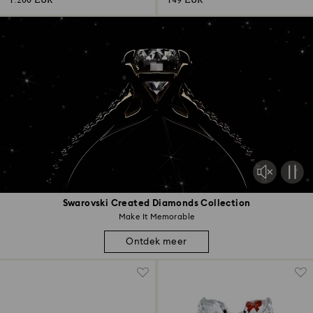
1.200 EUR
149 EUR
Swarovski Created Diamonds Collection
Make It Memorable
Ontdek meer