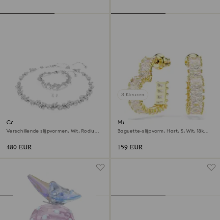
3 Kleuren
Constella set
Matrix ringoorbellen
Verschillende slijpvormen, Wit, Rodium
Baguette-slijpvorm, Hart, S, Wit, ‎18k
toplaag
gouden afwerking
480 EUR
159 EUR