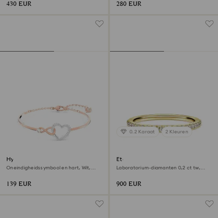
430 EUR
280 EUR
0.2 Karaat
2 Kleuren
Hyperbola armband
Eternity bandring
Oneindigheidssymbool en hart, Wit,
Laboratorium-diamanten 0,2 ct tw,
Gemengde metaalafwerking
Ronde vorm, 18K geelgoud
139 EUR
900 EUR