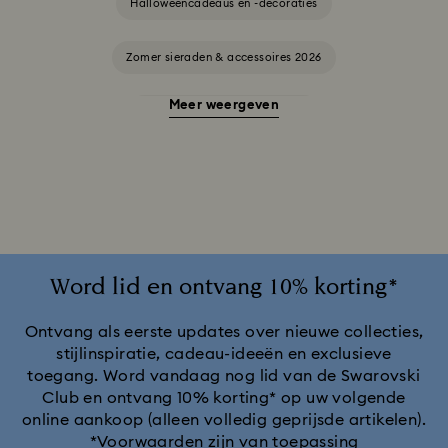
Halloweencadeaus en -decoraties
Zomer sieraden & accessoires 2026
Meer weergeven
Alice in Wonderland-collectie
Ariana Grande x Swarovski Capsule-collectie
Cadeaus voor een 20-jarig huwelijksjubileum
Cheshire Cat-accessoires en -figuurtjes
Chroma-collectie
Word lid en ontvang 10% korting*
Collectie Black Panther-figuren en -sieraden
Ontvang als eerste updates over nieuwe collecties,
stijlinspiratie, cadeau-ideeën en exclusieve
toegang. Word vandaag nog lid van de Swarovski
Collectie Captain Marvel-figuren en -sieraden
Club en ontvang 10% korting* op uw volgende
online aankoop (alleen volledig geprijsde artikelen).
Collectie Hulk-figuren en -sieraden
*Voorwaarden zijn van toepassing