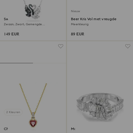
Nieuw
Swan hanger
Beer Kris Vol met vreugde
Zwaan, Zwart, Gemengde
Meerkleurig
metaalafwerking
149 EUR
89 EUR
2 Kleuren
Chroma hanger
Matrix ring