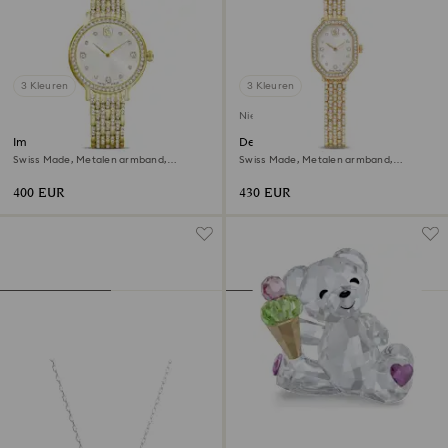
3 Kleuren
3 Kleuren
Nieuw
Imber horloge
Dextera octagon horloge
Swiss Made, Metalen armband,
Swiss Made, Metalen armband,
Goudkleurig, Goudkleurige afwerking
Goudkleurig, Goudkleurige afwerking
400 EUR
430 EUR