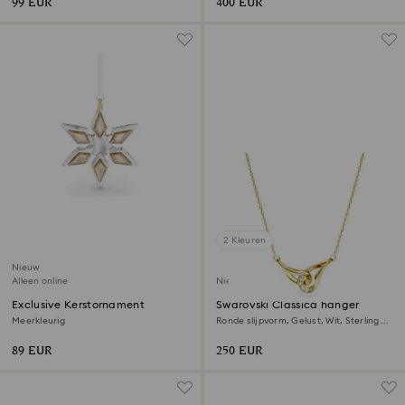
99 EUR
400 EUR
2 Kleuren
Nieuw
Alleen online
Nieuw
Exclusive Kerstornament
Swarovski Classica hanger
Meerkleurig
Ronde slijpvorm, Gelust, Wit, ‎Sterling
zilver, 18k gouden afwerking
89 EUR
250 EUR