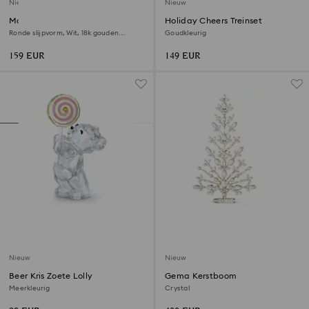
Nieuw
Nieuw
Matrix armband
Holiday Cheers Treinset
Ronde slijpvorm, Wit, ‎18k gouden
Goudkleurig
afwerking
159 EUR
149 EUR
Nieuw
Nieuw
Beer Kris Zoete Lolly
Gema Kerstboom
Meerkleurig
Crystal