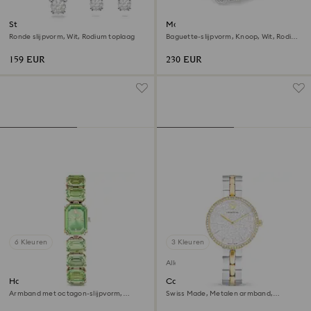
Stilla set
Matrix armband
Ronde slijpvorm, Wit, Rodium toplaag
Baguette-slijpvorm, Knoop, Wit, Rodium
toplaag
159 EUR
230 EUR
6 Kleuren
3 Kleuren
Alleen online
Horloge
Cosmopolitan horloge
Armband met octagon-slijpvorm,
Swiss Made, Metalen armband,
Groen, Champagnegoudkleurige
Zilverkleurig, Gemengde
afwerking
metaalafwerking