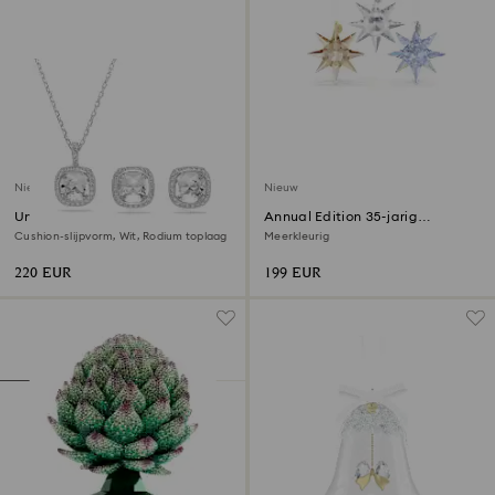
Nieuw
Nieuw
Una Angelic set
Annual Edition 35-jarig
Jubileum Ornamentset 2026
Cushion-slijpvorm, Wit, Rodium toplaag
Meerkleurig
220 EUR
199 EUR