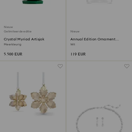
Nieuw
Gelimiteerde editie
Nieuw
Crystal Myriad Artisjok
Annual Edition Ornament
Kerstklok 2026
Meerkleurig
Wit
5.500 EUR
119 EUR