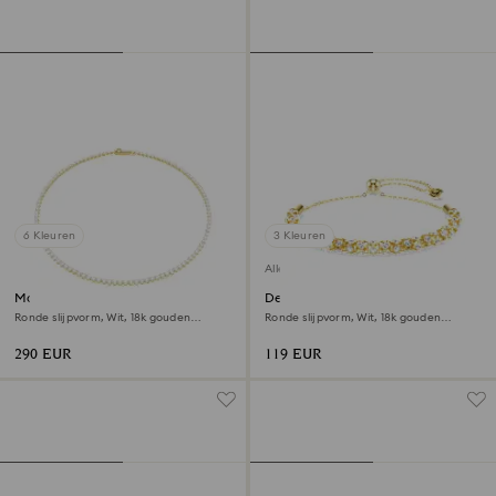
6 Kleuren
3 Kleuren
Alleen online
Matrix Tennisketting
Dextera armband
Ronde slijpvorm, Wit, ‎18k gouden
Ronde slijpvorm, Wit, ‎18k gouden
afwerking
afwerking
290 EUR
119 EUR