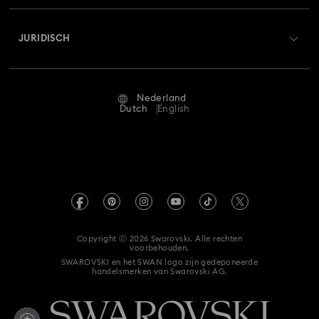
Over Swarovski
Curiosa-collectie
De Vienna-collectie
Swarovski Crystal Society (SCS)
Retourneren en ruilen
JURIDISCH
Vacatures & Carrière
Disney Classics Collectie
Dulcis-collectie
Reparatiestatus
Gebruiksvoorwaarden
Alumni Community
Florere-collectie
Gema-collectie
Gema-collectie
Nederland
Neem contact met ons op
Algemene voorwaarden
Dutch
English
Voor professionals
Harmonia-collectie
Holiday Cheers Collectie
Maatwijzer
Privacybeleid
Sitemap
Holiday Magic-collectie
Hyperbola-collectie
Winkelzoeker
Afdruk
Swarovski Created Diamonds
Idyllia Lilia-collectie
Idyllia-collectie
Afspraak maken
Informatie over REACH
Kristallwelten
Copyright ⓒ 2026 Swarovski. Alle rechten
Imber-collectie
Luna-collectie
Accessibility statement
voorbehouden.
Code of Conduct & Policies
SWAROVSKI en het SWAN logo zijn gedeponeerde
handelsmerken van Swarovski AG.
Toestemmingsverklaring voor gegevensbescherming
Matrix Tennis collectie
Matrix Vittore-collectie
Hier de overeenkomst herroepen