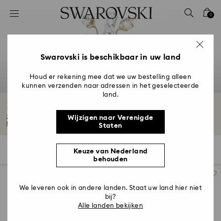
Lijst met toegangscodes
0
0 - Koptekst
1 - Belangrijkste inhoud
2 - Voettekst
Swarovski is beschikbaar in uw land
3 - Filter
Houd er rekening mee dat we uw bestelling alleen
kunnen verzenden naar adressen in het geselecteerde
4 - Zoekresultaten
land.
Disney figuren en Disney cadeaus
Zie je favoriete Disney figuren tot leven komen in onze schitterende Disney...
Wijzigen naar Verenigde
Meer lezen
Staten
35 Resultaten
Filter
Sorteren op
Keuze van Nederland
Filter
Sorteren
behouden
op
We leveren ook in andere landen. Staat uw land hier niet
bij?
Alle landen bekijken