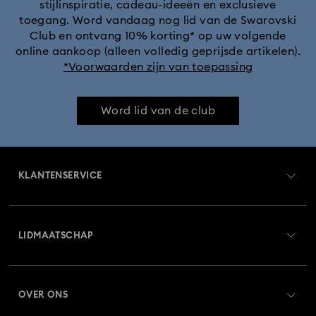
stijlinspiratie, cadeau-ideeën en exclusieve
toegang. Word vandaag nog lid van de Swarovski
Collectie Captain Marvel-figuren en -sieraden
Club en ontvang 10% korting* op uw volgende
online aankoop (alleen volledig geprijsde artikelen).
Collectie Hulk-figuren en -sieraden
*Voorwaarden zijn van toepassing
Collectie Iron Man-figuren en -sieraden
Word lid van de club
Collectie Marvel-figuurtjes en -accessoires
KLANTENSERVICE
Collectie Mickey Mouse-figuurtjes en -sieraden
Overzicht klantenservice
Collectie Minnie Mouse-figuurtjes en -sieraden
LIDMAATSCHAP
Orderstatus
Collectie Spider-Man-figuren en -sieraden
Registreren
Saldo van cadeaubon
Collectie Zodiac-armbanden
Constella-collectie
OVER ONS
Swarovski Club
Verzenden