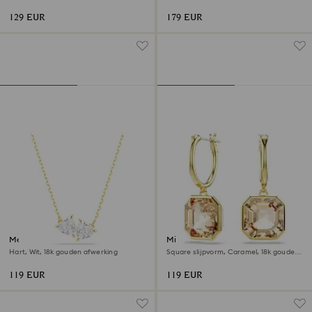
afwerking
afwerking
129 EUR
179 EUR
Mesmera ketting
Millenia Oorhangers
Hart, Wit, ‎18k gouden afwerking
Square slijpvorm, Caramel, ‎18k gouden
afwerking
119 EUR
119 EUR