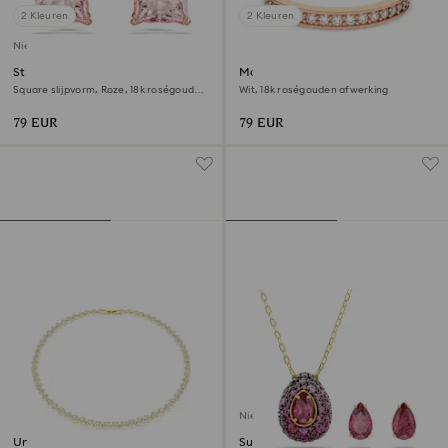
2 Kleuren
2 Kleuren
Nieuw
Stilla Oorknopjes
Matrix ring
Square slijpvorm, Roze, 18k roségouden
Wit, 18k roségouden afwerking
afwerking
79 EUR
79 EUR
Nieuw
Una Angelic ketting
Sublima set