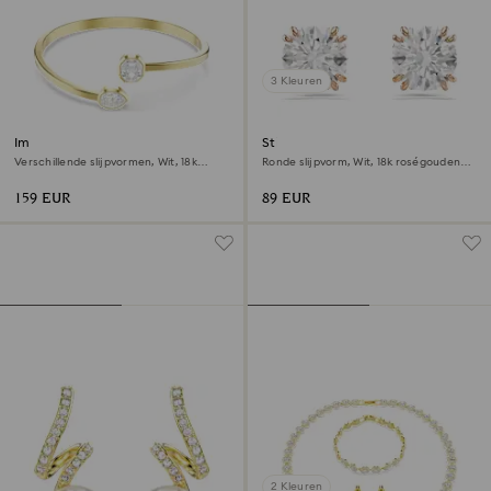
3 Kleuren
Imber armband
Stilla Oorknopjes
Verschillende slijpvormen, Wit, ‎18k
Ronde slijpvorm, Wit, 18k roségouden
gouden afwerking
afwerking
159 EUR
89 EUR
2 Kleuren