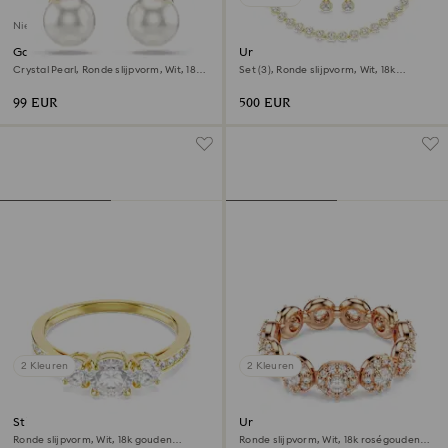
Nieuw
Gabriella oorbellen
Una Angelic set
Crystal Pearl, Ronde slijpvorm, Wit, ‎18k
Set (3), Ronde slijpvorm, Wit, ‎18k
gouden afwerking
gouden afwerking
99 EUR
500 EUR
2 Kleuren
2 Kleuren
Stilla Attract ring
Una Angelic ring
Ronde slijpvorm, Wit, ‎18k gouden
Ronde slijpvorm, Wit, 18k roségouden