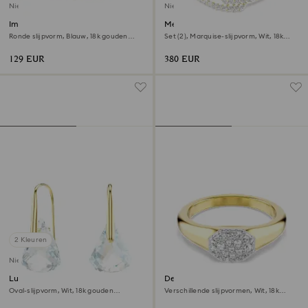
Nieuw
Nieuw
Imber armband
Mesmera set
Ronde slijpvorm, Blauw, ‎18k gouden
Set (2), Marquise-slijpvorm, Wit, ‎18k
afwerking
gouden afwerking
129 EUR
380 EUR
2 Kleuren
Nieuw
Lunar Oorhangers
Dextera ring
Oval-slijpvorm, Wit, ‎18k gouden
Verschillende slijpvormen, Wit, ‎18k
afwerking
gouden afwerking