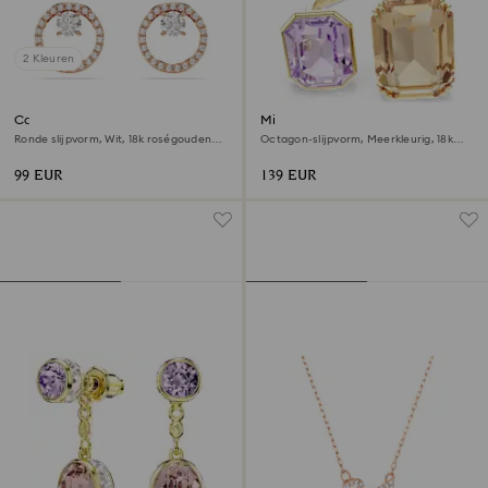
2 Kleuren
Constella Oorknopjes
Millenia open ring
Ronde slijpvorm, Wit, 18k roségouden
Octagon-slijpvorm, Meerkleurig, ‎18k
afwerking
gouden afwerking
99 EUR
139 EUR