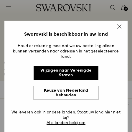
Lijst met toegangscodes
0
0 - Koptekst
1 - Belangrijkste inhoud
2 - Voettekst
Swarovski is beschikbaar in uw land
3 - Filter
Houd er rekening mee dat we uw bestelling alleen
kunnen verzenden naar adressen in het geselecteerde
4 - Zoekresultaten
land.
Cadeaus voor een 50-jarig huwelijksjubileum
Vier uw 50-jarig huwelijksjubileum met een gouden gloed dankzij onze
Wijzigen naar Verenigde
prachtige...
Meer lezen
Staten
491 Resultaten
Filter
Sorteren op
Keuze van Nederland
Filter
Sorteren
behouden
op
We leveren ook in andere landen. Staat uw land hier niet
bij?
Alle landen bekijken