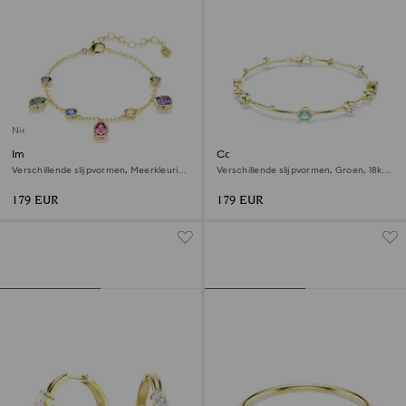
Nieuw
Imber armband
Constella armband
Verschillende slijpvormen, Meerkleurig,
Verschillende slijpvormen, Groen, ‎18k
‎18k gouden afwerking
gouden afwerking
179 EUR
179 EUR