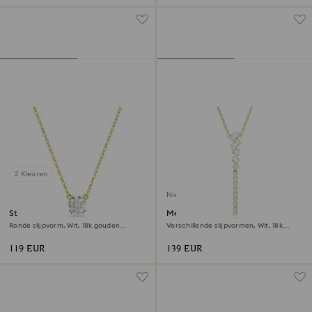
2 Kleuren
Nieuw
Stilla hanger
Mesmera y-ketting
Ronde slijpvorm, Wit, ‎18k gouden
Verschillende slijpvormen, Wit, ‎18k
afwerking
gouden afwerking
119 EUR
139 EUR