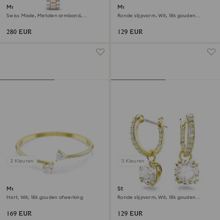
Matrix 3-link horloge
Matrix armband
Swiss Made, Metalen armband,
Ronde slijpvorm, Wit, ‎18k gouden
Zilverkleurig, Roségoudkleurige
afwerking
afwerking
280 EUR
129 EUR
2 Kleuren
3 Kleuren
Mesmera armband
Stilla Oorhangers
Hart, Wit, ‎18k gouden afwerking
Ronde slijpvorm, Wit, ‎18k gouden
afwerking
169 EUR
129 EUR