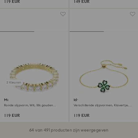
119 EUR
149 EUR
2 Kleuren
Matrix Vittore bandring
Idyllia armband
Ronde slijpvorm, Wit, ‎18k gouden
Verschillende slijpvormen, Klavertje,
afwerking
Groen, ‎18k gouden afwerking
119 EUR
119 EUR
64 van 491 producten zijn weergegeven