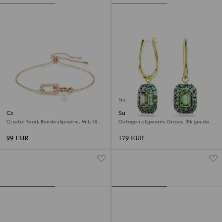
Nieuw
Constella armband
Sublima Oorhangers
Crystal Pearl, Ronde slijpvorm, Wit, 18k
Octagon-slijpvorm, Groen, ‎18k gouden
roségouden afwerking
afwerking
99 EUR
179 EUR