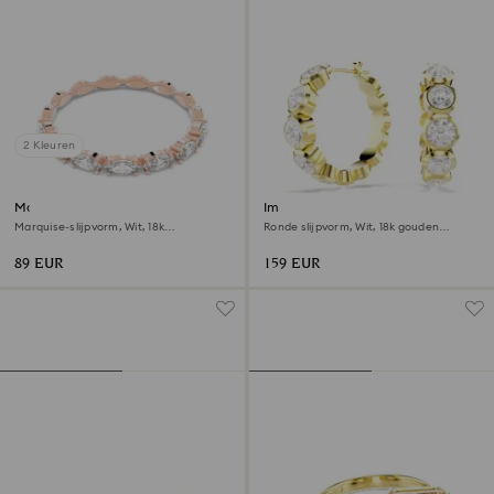
2 Kleuren
Matrix Vittore ring
Imber ringoorbellen
Marquise-slijpvorm, Wit, 18k
Ronde slijpvorm, Wit, ‎18k gouden
roségouden afwerking
afwerking
89 EUR
159 EUR