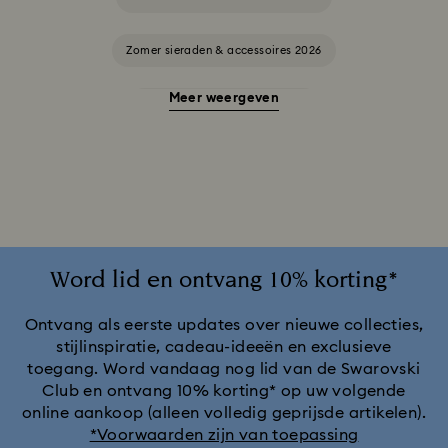
Zomer sieraden & accessoires 2026
Meer weergeven
Alice in Wonderland-collectie
Ariana Grande x Swarovski Capsule-collectie
Cadeaus voor een 20-jarig huwelijksjubileum
Cheshire Cat-accessoires en -figuurtjes
Chroma-collectie
Word lid en ontvang 10% korting*
Collectie Black Panther-figuren en -sieraden
Ontvang als eerste updates over nieuwe collecties,
stijlinspiratie, cadeau-ideeën en exclusieve
toegang. Word vandaag nog lid van de Swarovski
Collectie Captain Marvel-figuren en -sieraden
Club en ontvang 10% korting* op uw volgende
online aankoop (alleen volledig geprijsde artikelen).
Collectie Hulk-figuren en -sieraden
*Voorwaarden zijn van toepassing