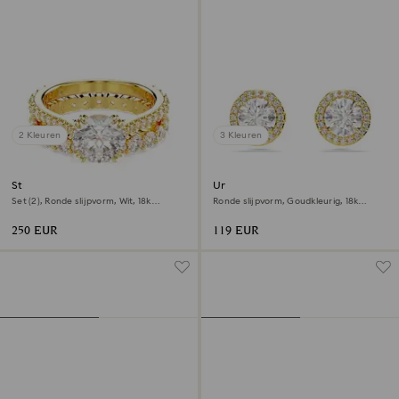
2 Kleuren
3 Kleuren
Stilla ring
Una Angelic Oorknopjes
Set (2), Ronde slijpvorm, Wit, ‎18k
Ronde slijpvorm, Goudkleurig, ‎18k
gouden afwerking
gouden afwerking
250 EUR
119 EUR