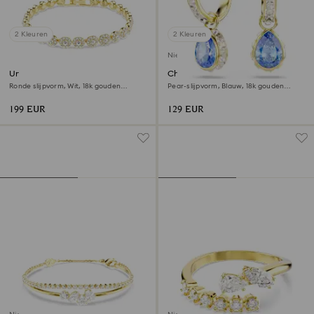
2 Kleuren
2 Kleuren
Nieuw
Una Angelic armband
Chroma Oorhangers
Ronde slijpvorm, Wit, ‎18k gouden
Pear-slijpvorm, Blauw, ‎18k gouden
afwerking
afwerking
199 EUR
129 EUR