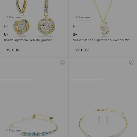
3 Kleuren
2 Kleuren
Nieuw
Nieuw
Una Angelic Oorhangers
Swan hanger
Ronde slijpvorm, Wit, ‎18k gouden
Verschillende slijpvormen, Zwaan, Wit,
afwerking
‎18k gouden afwerking
139 EUR
129 EUR
4 Kleuren