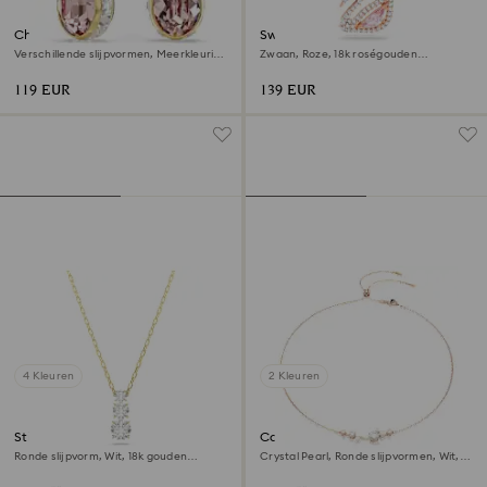
Chroma Oorhangers
Swan ketting
Verschillende slijpvormen, Meerkleurig,
Zwaan, Roze, 18k roségouden
‎18k gouden afwerking
afwerking
119 EUR
139 EUR
4 Kleuren
2 Kleuren
Stilla Attract hanger
Constella ketting
Ronde slijpvorm, Wit, ‎18k gouden
Crystal Pearl, Ronde slijpvormen, Wit,
afwerking
18k roségouden afwerking