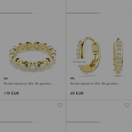
3 Kleuren
Imber ring
Matrix ringoorbellen
Ronde slijpvorm, Wit, ‎18k gouden
Ronde slijpvorm, Wit, ‎18k gouden
afwerking
afwerking
139 EUR
69 EUR