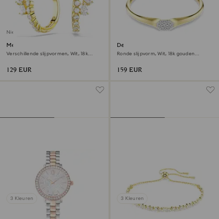
Nieuw
Mesmera ringoorbellen
Dextera armband
Verschillende slijpvormen, Wit, ‎18k
Ronde slijpvorm, Wit, ‎18k gouden
gouden afwerking
afwerking
129 EUR
159 EUR
3 Kleuren
3 Kleuren