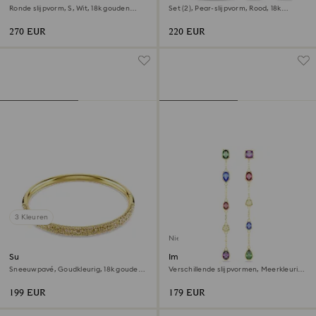
Ronde slijpvorm, S, Wit, ‎18k gouden
Set (2), Pear-slijpvorm, Rood, ‎18k
afwerking
gouden afwerking
270 EUR
220 EUR
3 Kleuren
Nieuw
Sublima armband
Imber Oorhangers
Sneeuwpavé, Goudkleurig, ‎18k gouden
Verschillende slijpvormen, Meerkleurig,
afwerking
‎18k gouden afwerking
199 EUR
179 EUR