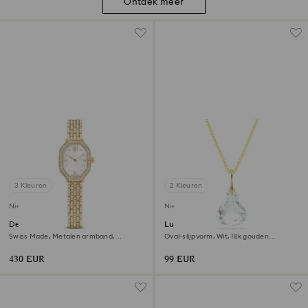
Ontdek meer
3 Kleuren
2 Kleuren
Nieuw
Nieuw
Dextera octagon horloge
Lunar hanger
Swiss Made, Metalen armband,
Oval-slijpvorm, Wit, ‎18k gouden
Goudkleurig, Goudkleurige afwerking
afwerking
430 EUR
99 EUR