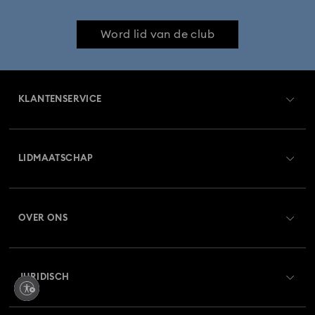
Collectie Iron Man-figuren en -sieraden
Word lid van de club
Collectie Marvel-figuurtjes en -accessoires
KLANTENSERVICE
Collectie Mickey Mouse-figuurtjes en -sieraden
Overzicht klantenservice
Collectie Minnie Mouse-figuurtjes en -sieraden
LIDMAATSCHAP
Orderstatus
Collectie Spider-Man-figuren en -sieraden
Registreren
Saldo van cadeaubon
Collectie Zodiac-armbanden
Constella-collectie
OVER ONS
Swarovski Club
Verzenden
Over Swarovski
Curiosa-collectie
De Vienna-collectie
Swarovski Crystal Society (SCS)
Retourneren en ruilen
JURIDISCH
Vacatures & Carrière
Disney Classics Collectie
Reparatiestatus
Gebruiksvoorwaarden