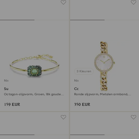
3 Kleuren
Nieuw
Nieuw
Sublima armband
Cocktail round horloge
Octagon-slijpvorm, Groen, ‎18k gouden
Ronde slijpvorm, Metalen armband,
afwerking
Goudkleurig, Goudkleurige afwerking
159 EUR
350 EUR