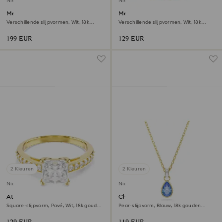
Nieuw
Nieuw
Mesmera armband
Mesmera open ring
Verschillende slijpvormen, Wit, ‎18k
Verschillende slijpvormen, Wit, ‎18k
gouden afwerking
gouden afwerking
199 EUR
129 EUR
2 Kleuren
2 Kleuren
Nieuw
Nieuw
Attract ring
Chroma hanger
Square-slijpvorm, Pavé, Wit, ‎18k gouden
Pear-slijpvorm, Blauw, ‎18k gouden
afwerking
afwerking