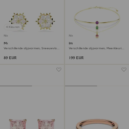
4 Kleuren
Nieuw
Nieuw
Magic Oorknopjes
Imber gelaagde ketting
Verschillende slijpvormen, Sneeuwvlok,
Verschillende slijpvormen, Meerkleurig,
Wit, ‎18k gouden afwerking
‎18k gouden afwerking
89 EUR
199 EUR