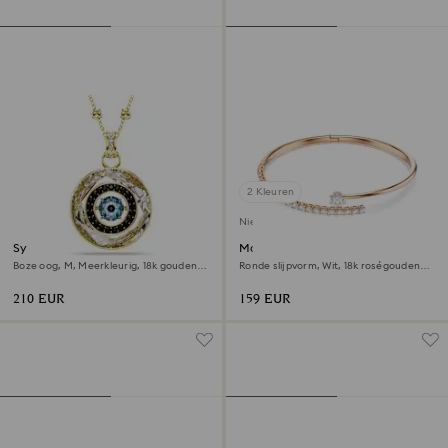
2 Kleuren
Nieuw
Symbolica hanger
Matrix armband
Boze oog, M, Meerkleurig, ‎18k gouden
Ronde slijpvorm, Wit, 18k roségouden
afwerking
afwerking
210 EUR
159 EUR