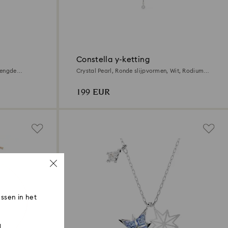
Constella y-ketting
mengde
Crystal Pearl, Ronde slijpvormen, Wit, Rodium
toplaag
199 EUR
ssen in het