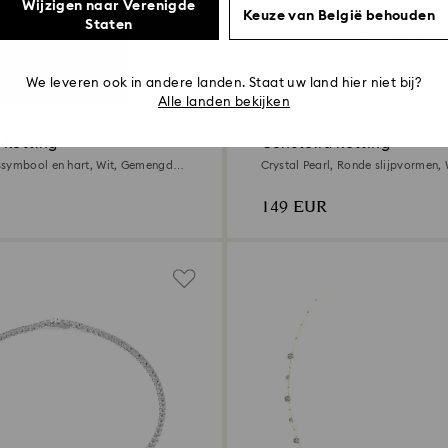
Wijzigen naar Verenigde
Keuze van België behouden
Staten
2 Kleuren
We leveren ook in andere landen. Staat uw land hier niet bij?
Alle landen bekijken
 ketting
Constella ketting
ssymbool en hart, Wit, Gemengde
Crystal Pearl, Ronde slijpvormen, 
ing
roségouden afwerking
149 EUR