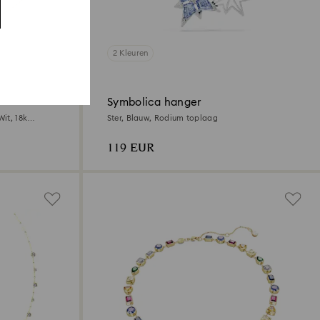
2 Kleuren
Symbolica hanger
Wit, 18k
Ster, Blauw, Rodium toplaag
119 EUR