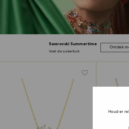
Swarovski Summertime
Ontdek m
Voel de suikerkick
Houd er re