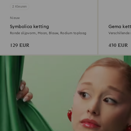
2 Kleuren
Nieuw
Symbolica ketting
Gema kett
Ronde slijpvorm, Maan, Blauw, Rodium toplaag
Verschillende
toplaag
129 EUR
430 EUR