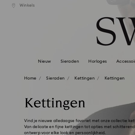
andaardverzending vanaf EUR 99
Gratis standaardverzending va
Winkels
Lijst met toegangscodes
0 - Koptekst
1 - Belangrijkste inhoud
2 - Voettekst
3 - Filter
4 - Zoekresultaten
Nieuw
Sieraden
Horloges
Accessoi
Home
Sieraden
Kettingen
Kettingen
Kettingen
Vind je nieuwe alledaagse favoriet met onze collectie k
Van delicate en fijne kettingen tot opties met schitterend
ontwerp voor elke look en persoonlijkheid.