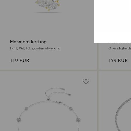
Mesmera ketting
Hyperbola
Hart, Wit, ‎18k gouden afwerking
Oneindigheid
metaalafwerk
119 EUR
139 EUR