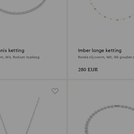
nis ketting
Imber lange ketting
rm, Wit, Rodium toplaag
Ronde slijpvorm, Wit, ‎18k gouden
280 EUR