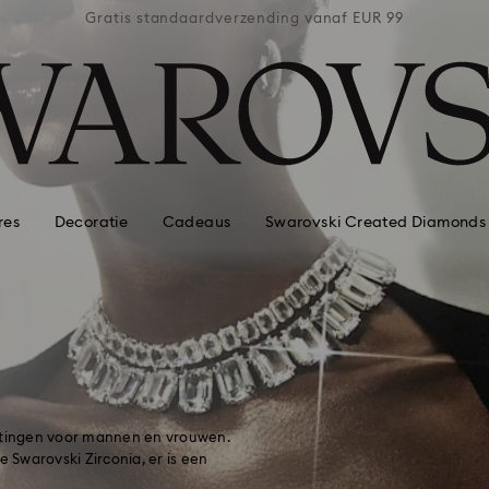
naf EUR 99
Gratis standaardverzending vanaf EUR 99
Gratis st
res
Decoratie
Cadeaus
Swarovski Created Diamonds
ettingen voor mannen en vrouwen.
e Swarovski Zirconia, er is een