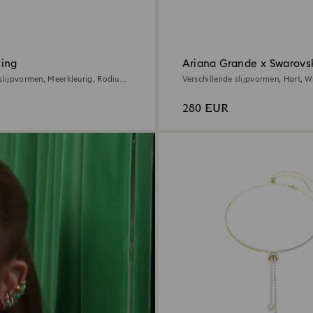
ing
Ariana Grande x Swarovsk
 slijpvormen, Meerkleurig, Rodium
Verschillende slijpvormen, Hart, W
toplaag
280 EUR