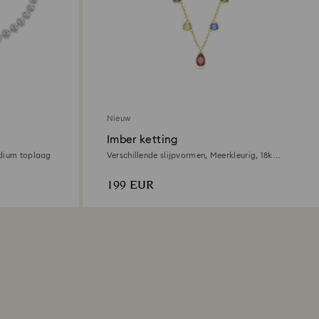
Nieuw
Imber ketting
odium toplaag
Verschillende slijpvormen, Meerkleurig, ‎18k
gouden afwerking
199 EUR