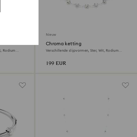
Nieuw
Chroma ketting
it, Rodium
Verschillende slijpvormen, Ster, Wit, Rodium
toplaag
199 EUR