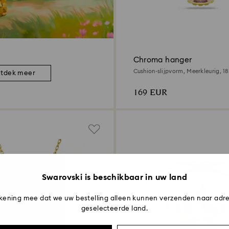
Chroma hanger
Cushion-slijpvorm, Meerkleurig, ‎1
tdek meer
afwerking
169 EUR
Swarovski is beschikbaar in uw land
kening mee dat we uw bestelling alleen kunnen verzenden naar adre
geselecteerde land.