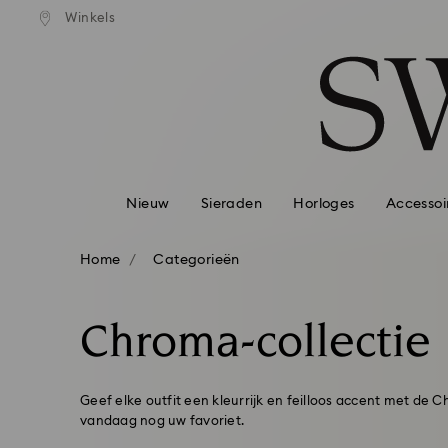
andaardverzending vanaf EUR 99
Gratis standaardverzending va
Winkels
Lijst met toegangscodes
0 - Koptekst
1 - Belangrijkste inhoud
2 - Voettekst
3 - Filter
4 - Zoekresultaten
Nieuw
Sieraden
Horloges
Accessoi
Home
Categorieën
Chroma-collectie
Geef elke outfit een kleurrijk en feilloos accent met de 
vandaag nog uw favoriet.