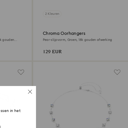
2 Kleuren
Chroma Oorhangers
8k gouden
Pear-slijpvorm, Groen, ‎18k gouden afwerking
129 EUR
ssen in het