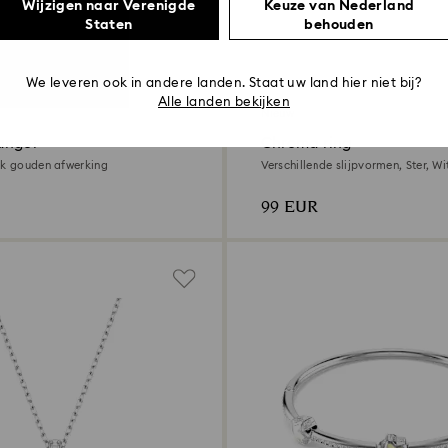
Wijzigen naar Verenigde
Keuze van Nederland
Staten
behouden
We leveren ook in andere landen. Staat uw land hier niet bij?
Alle landen bekijken
Nieuw
anger
Chroma ring
18k gouden afwerking
Verschillende slijpvormen, Ster, W
toplaag
99 EUR