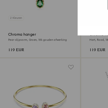
2 Kleuren
2 Kleuren
Chroma hanger
Chroma h
Pear-slijpvorm, Groen, ‎18k gouden afwerking
Hart, Rood, ‎
119 EUR
119 EUR