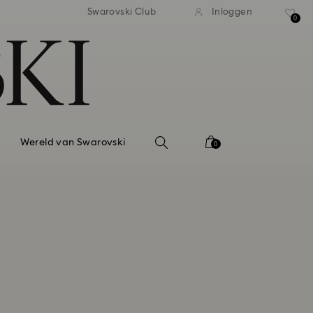
andaardverzending vanaf EUR 99
Gratis standaardverzending va
Swarovski Club
Inloggen
0
Wereld van Swarovski
0