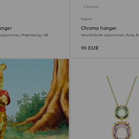
2 Kleuren
Nieuw
anger
Chroma hanger
slijpvormen, Meerkleurig, ‎18k
Verschillende slijpvormen, Roze, 
king
toplaag
99 EUR