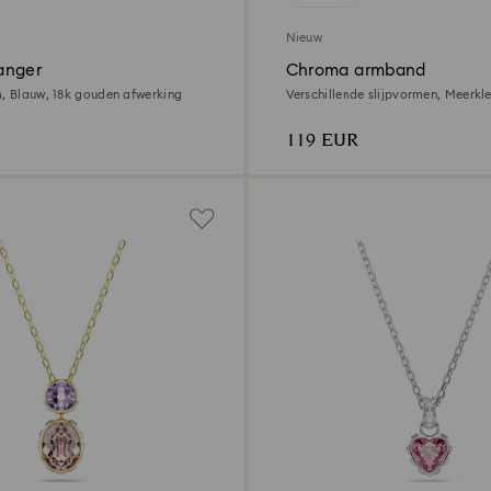
Nieuw
anger
Chroma armband
m, Blauw, ‎18k gouden afwerking
Verschillende slijpvormen, Meerkleu
gouden afwerking
119 EUR