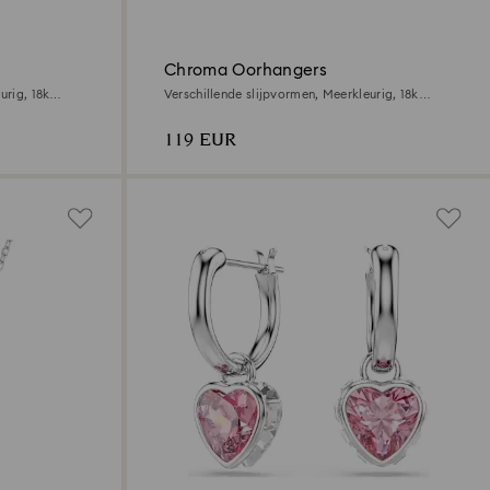
Chroma Oorhangers
rig, ‎18k
Verschillende slijpvormen, Meerkleurig, ‎18k
gouden afwerking
119 EUR