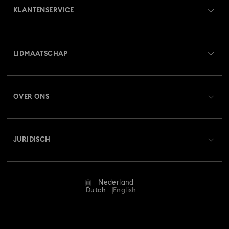
KLANTENSERVICE
Collectie Mickey Mouse-figuurtjes en -sieraden
Overzicht klantenservice
Collectie Spider-Man-figuren en -sieraden
LIDMAATSCHAP
Orderstatus
Collectie Zodiac-armbanden
Constella-collectie
Registreren
Saldo van cadeaubon
Curiosa-collectie
De Vienna-collectie
OVER ONS
Swarovski Club
Verzenden
Over Swarovski
Disney Classics Collectie
Swarovski Crystal Society (SCS)
Retourneren en ruilen
JURIDISCH
Vacatures & Carrière
Disney figuren en Disney cadeaus
Dulcis-collectie
Reparatiestatus
Gebruiksvoorwaarden
Alumni Community
Florere-collectie
Gema-collectie
Gema-collectie
Nederland
Neem contact met ons op
Algemene voorwaarden
Dutch
English
Voor professionals
Harmonia-collectie
Holiday Cheers Collectie
Maatwijzer
Privacybeleid
Sitemap