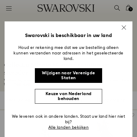
Lijst met toegangscodes
0
0 - Koptekst
1 - Belangrijkste inhoud
2 - Voettekst
Swarovski is beschikbaar in uw land
3 - Filter
Houd er rekening mee dat we uw bestelling alleen
kunnen verzenden naar adressen in het geselecteerde
4 - Zoekresultaten
land.
Collectie Minnie Mouse-figuurtjes en -
sieraden
Wijzigen naar Verenigde
Staten
Welkom bij onze collectie met de schattige Minnie Mouse. Of u nu een Disney-
fan...
Meer lezen
Keuze van Nederland
behouden
2 Resultaten
Filter
Sorteren op
Filter
Sorteren
op
We leveren ook in andere landen. Staat uw land hier niet
bij?
Alle landen bekijken