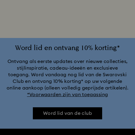
Ariana Grande x Swarovski Capsule-collectie
Cadeaus voor een 20-jarig huwelijksjubileum
Cheshire Cat-accessoires en -figuurtjes
Chroma-collectie
Word lid en ontvang 10% korting*
Collectie Black Panther-figuren en -sieraden
Ontvang als eerste updates over nieuwe collecties,
stijlinspiratie, cadeau-ideeën en exclusieve
toegang. Word vandaag nog lid van de Swarovski
Collectie Captain Marvel-figuren en -sieraden
Club en ontvang 10% korting* op uw volgende
online aankoop (alleen volledig geprijsde artikelen).
Collectie Hulk-figuren en -sieraden
*Voorwaarden zijn van toepassing
Collectie Iron Man-figuren en -sieraden
Word lid van de club
Collectie Marvel-figuurtjes en -accessoires