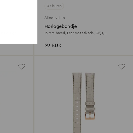
3 Kleuren
Alleen online
Horlogebandje
udkleurige
15 mm breed, Leer met stiksels, Grijs,
Roségoudkleurige afwerking
59 EUR