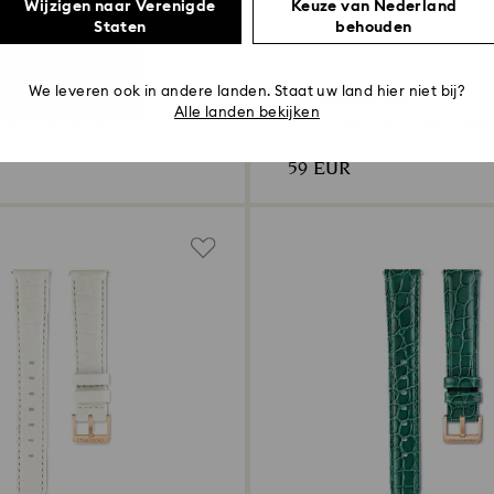
Wijzigen naar Verenigde
Keuze van Nederland
Staten
behouden
Alleen online
We leveren ook in andere landen. Staat uw land hier niet bij?
ndje
Horlogebandje
Alle landen bekijken
eer, Zilverkleurig,
14 mm breed, Leer, Groen, Roségo
rige afwerking
afwerking
59 EUR