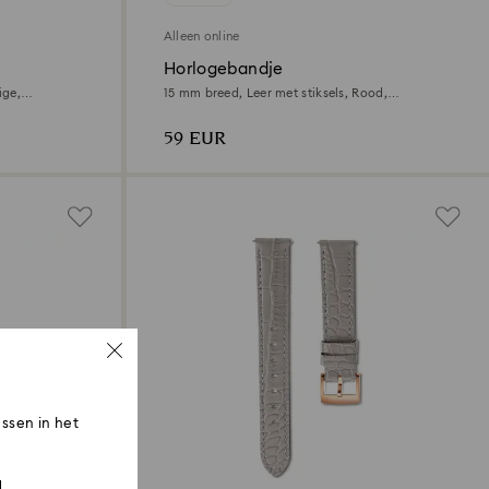
Alleen online
Horlogebandje
ige,
15 mm breed, Leer met stiksels, Rood,
Roségoudkleurige afwerking
59 EUR
ssen in het