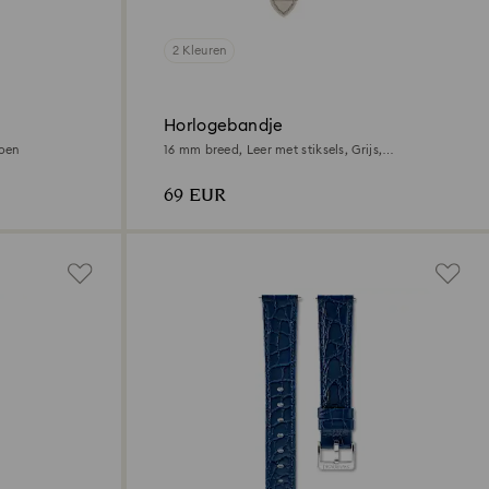
2 Kleuren
Horlogebandje
roen
16 mm breed, Leer met stiksels, Grijs,
Roségoudkleurige afwerking
69 EUR