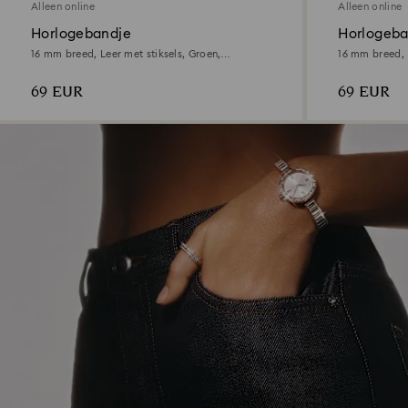
Alleen online
Alleen online
Horlogebandje
Horlogeba
16 mm breed, Leer met stiksels, Groen,
16 mm breed, L
Goudkleurige afwerking
Roségoudkleu
69 EUR
69 EUR