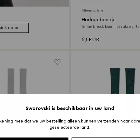
Alleen online
Horlogebandje
16 mm breed, Leer met stiksels, Be
dek meer
Roségoudkleurige afwerking
69 EUR
Swarovski is beschikbaar in uw land
kening mee dat we uw bestelling alleen kunnen verzenden naar adre
geselecteerde land.