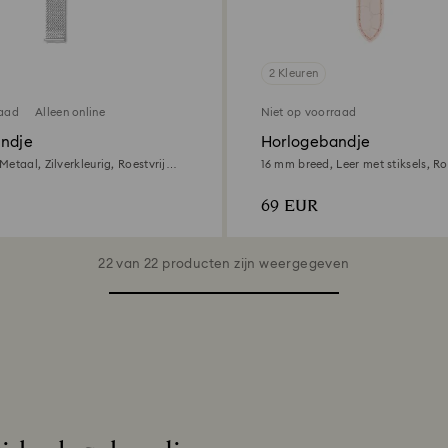
2 Kleuren
raad
Alleen online
Niet op voorraad
ndje
Horlogebandje
etaal, Zilverkleurig, Roestvrij
16 mm breed, Leer met stiksels, Ro
Roségoudkleurige afwerking
69 EUR
22 van 22 producten zijn weergegeven