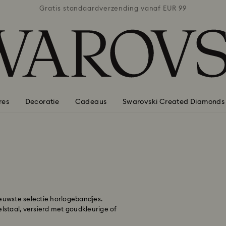
naf EUR 99
Gratis standaardverzending vanaf EUR 99
Gratis st
res
Decoratie
Cadeaus
Swarovski Created Diamonds
ieuwste selectie horlogebandjes.
elstaal, versierd met goudkleurige of