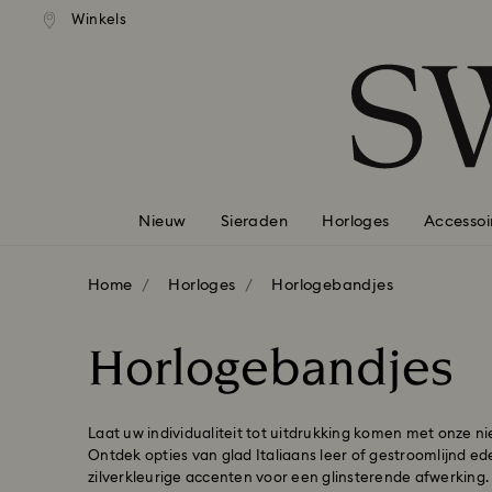
andaardverzending vanaf EUR 99
Gratis standaardverzending va
Winkels
Lijst met toegangscodes
0 - Koptekst
1 - Belangrijkste inhoud
2 - Voettekst
3 - Filter
4 - Zoekresultaten
Nieuw
Sieraden
Horloges
Accessoi
Home
Horloges
Horlogebandjes
Horlogebandjes
Laat uw individualiteit tot uitdrukking komen met onze n
Ontdek opties van glad Italiaans leer of gestroomlijnd ed
zilverkleurige accenten voor een glinsterende afwerking.