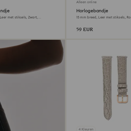
Alleen online
ndje
Horlogebandje
eer met stiksels, Zwart,
15 mm breed, Leer met stiksels, Ro
rige afwerking
Roségoudkleurige afwerking
59 EUR
4 Kleuren