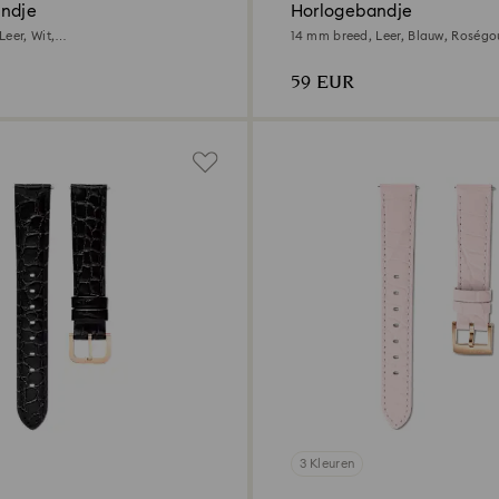
ndje
Horlogebandje
eer, Wit,
14 mm breed, Leer, Blauw, Roségo
dkleurige afwerking
afwerking
59 EUR
3 Kleuren