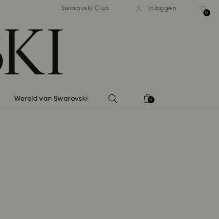
andaardverzending vanaf EUR 99
Gratis standaardverzending va
Swarovski Club
Inloggen
0
Wereld van Swarovski
0