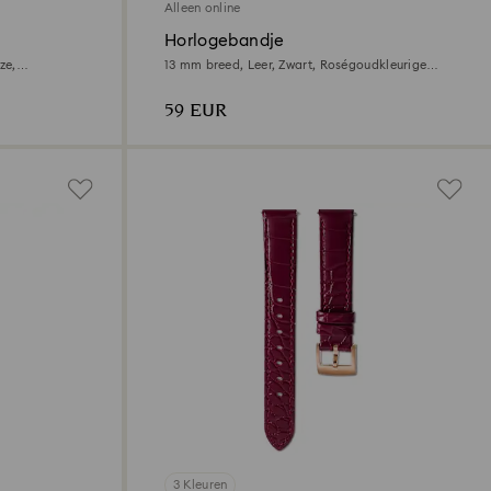
Alleen online
Horlogebandje
ze,
13 mm breed, Leer, Zwart, Roségoudkleurige
afwerking
59 EUR
3 Kleuren