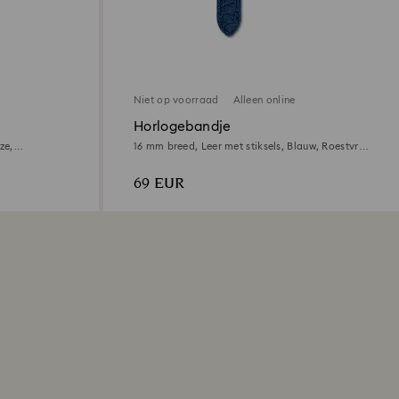
Niet op voorraad
Alleen online
Horlogebandje
ze,
16 mm breed, Leer met stiksels, Blauw, Roestvrij
staal
69 EUR