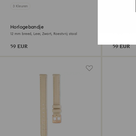
3 Kleuren
3 Kleuren
Horlogebandje
Horlogeba
12 mm breed, Leer, Zwart, Roestvrij staal
12 mm breed, L
Roségoudkleu
59 EUR
59 EUR