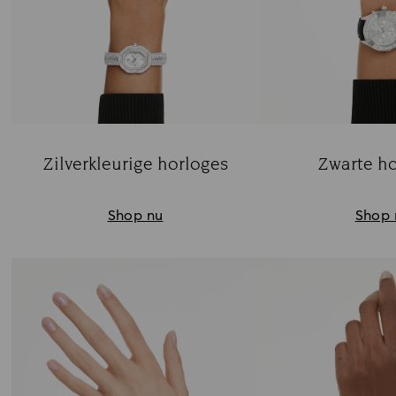
Zilverkleurige horloges
Zwarte ho
Title:
Ti
Shop nu
Shop 