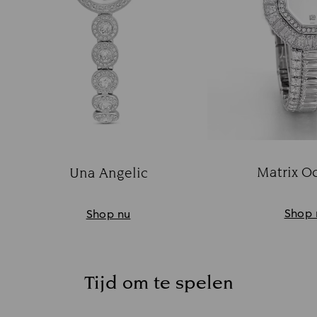
Matrix O
Una Angelic
Ti
Title:
Shop 
Shop nu
Tijd om te spelen