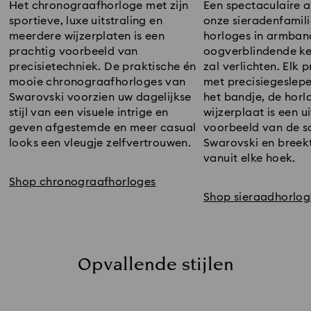
Een spectaculaire a
Het chronograafhorloge met zijn
onze sieradenfamili
sportieve, luxe uitstraling en
horloges in armbands
meerdere wijzerplaten is een
oogverblindende keu
prachtig voorbeeld van
zal verlichten. Elk 
precisietechniek. De praktische én
met precisiegeslepe
mooie chronograafhorloges van
het bandje, de horl
Swarovski voorzien uw dagelijkse
wijzerplaat is een u
stijl van een visuele intrige en
voorbeeld van de sa
geven afgestemde en meer casual
Swarovski en breekt
looks een vleugje zelfvertrouwen.
vanuit elke hoek.
Shop chronograafhorloges
Shop sieraadhorlog
Opvallende stijlen