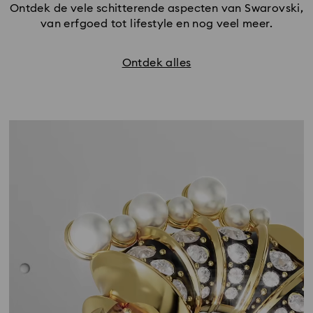
Uw horloge verzorgen
Volg onze gidsen over hoe u voor uw Swarovski-
horloge kunt zorgen en de kwaliteit ervan langdurig
behoudt. Onze tips voor schoonmaken en dagelijks
dragen helpen de glans te behouden en de
levensduur van de batterij op een optimaal niveau te
houden. Ontdek onze
veelgestelde vragen over
horloge
voor meer diepgaande begeleiding.