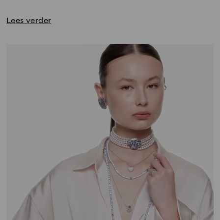
geassembleerd en het heeft daar zijn laatste
inspectie ondergaan. De technische normen
ervan worden afgedwongen door de Zwitserse
federale wetgeving.
De wereld van Swarovski
Ontdek de vele schitterende aspecten van Swarovski,
van erfgoed tot lifestyle en nog veel meer.
Ontdek alles