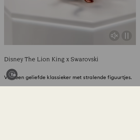
Bruiloftssieraden en -accessoires