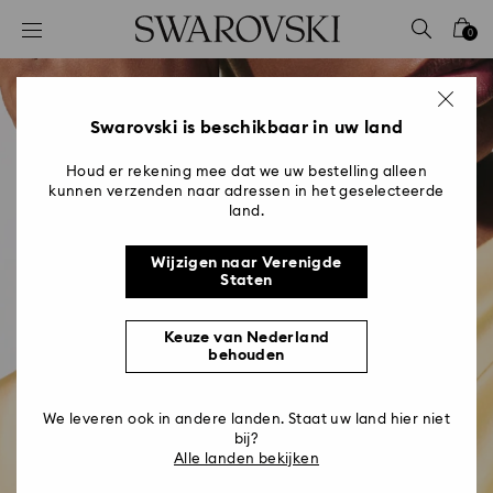
Lijst met toegangscodes
0
0 - Koptekst
1 - Belangrijkste inhoud
2 - Voettekst
Swarovski is beschikbaar in uw land
Houd er rekening mee dat we uw bestelling alleen
kunnen verzenden naar adressen in het geselecteerde
land.
Wijzigen naar Verenigde
Staten
Keuze van Nederland
behouden
Savoir-faire op het gebied
We leveren ook in andere landen. Staat uw land hier niet
van uurwerken van
bij?
Alle landen bekijken