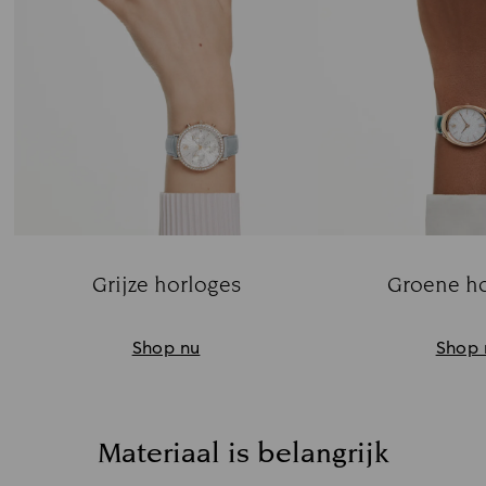
Grijze horloges
Groene h
Title:
Ti
Shop nu
Shop 
Materiaal is belangrijk