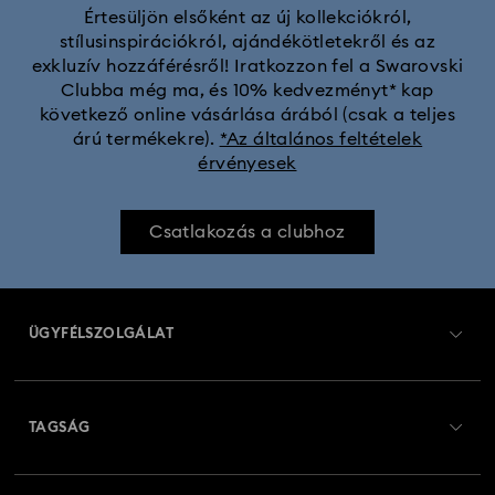
Értesüljön elsőként az új kollekciókról,
stílusinspirációkról, ajándékötletekről és az
exkluzív hozzáférésről! Iratkozzon fel a Swarovski
Clubba még ma, és 10% kedvezményt* kap
következő online vásárlása árából (csak a teljes
árú termékekre).
*Az általános feltételek
érvényesek
Csatlakozás a clubhoz
ÜGYFÉLSZOLGÁLAT
Ügyfélszolgálat áttekintés
TAGSÁG
Rendelési állapot
Regisztráció