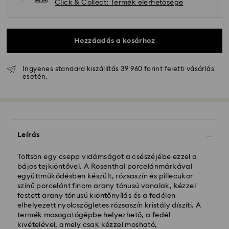
Click & Collect: Termék elérhetősége
Hozzáadás a kosárhoz
Ingyenes standard kiszállítás 39 960 forint feletti vásárlás
esetén.
Hagyományos szállítás - GLS
A hétfőtől péntekig 10:00 óráig leadott
megrendeléseket még aznap dolgozzuk fel majd
szállítjuk ki.
Leírás
Hagyományos kiszállítási: 3 munkanap a feldolgozás
és a szállítás után
Hagyományos kiszállítási költség: HUF 2'000
Töltsön egy csepp vidámságot a csészéjébe ezzel a
Ingyenes kiszállítás a rendelések felett: HUF 39 960
bájos tejkiöntővel. A Rosenthal porcelánmárkával
együttműködésben készült, rózsaszín és pillecukor
színű porcelánt finom arany tónusú vonalak, kézzel
Expressz kiszállítási -
FedEx
festett arany tónusú kiöntőnyílás és a fedélen
elhelyezett nyolcszögletes rózsaszín kristály díszíti. A
termék mosogatógépbe helyezhető, a fedél
A hétfőtől péntekig, CET 14:30 óráig leadott
kivételével, amely csak kézzel mosható,