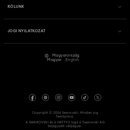
Ajándékkártya egyenleg
RÓLUNK
Swarovski Club
Szállítás
A Swarovski bemutatása
Swarovski Crystal Society (SCS)
Visszaküldés és csere
JOGI NYILATKOZAT
Állás és karrier
Javítás állapota
Általános feltételek
Alumni Community
Magyarország
Kapcsolat
Általános feltételek
Magyar
English
Szakembereknek
Mérettáblázat
Adatvédelmi szabályzat
Oldaltérkép
Üzletkereső
Impresszum
Swarovski Created Diamonds
REACH-tájékoztató
Kristallwelten
Copyright ⓒ 2026 Swarovski. Minden jog
Akadálymentességi nyilatkozat
fenntartva.
Code of Conduct & Policies
A SWAROVSKI és a HATTYÚ logó a Swarovski AG
bejegyzett védjegyei.