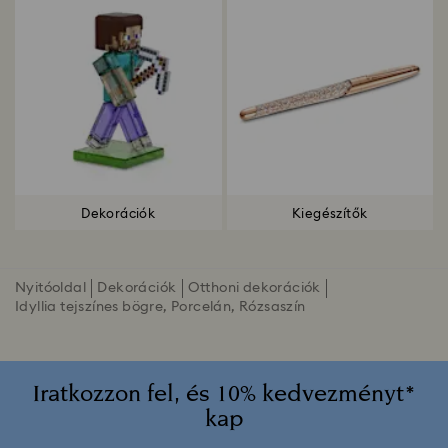
Dekorációk
Kiegészítők
Nyitóoldal
Dekorációk
Otthoni dekorációk
Idyllia tejszínes bögre, Porcelán, Rózsaszín
Iratkozzon fel, és 10% kedvezményt*
kap