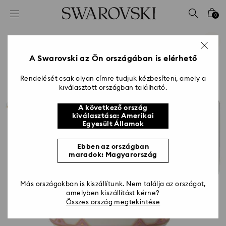
Hozzáférési-kulcs lista
0
0 - Fejléc
1 – Fő tartalom
2 - Lábléc
A Swarovski az Ön országában is elérhető
Rendelését csak olyan címre tudjuk kézbesíteni, amely a
kiválasztott országban található.
A következő ország
kiválasztása: Amerikai
Egyesült Államok
Ebben az országban
maradok: Magyarország
Más országokban is kiszállítunk. Nem találja az országot,
amelyben kiszállítást kérne?
Összes ország megtekintése