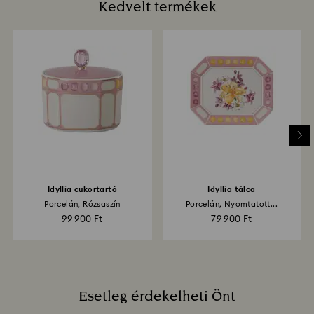
Kedvelt termékek
Mennyi időt vesz igénybe a visszaküldött tételek
feldolgozása?
Amint beérkezik hozzánk a visszáru, regisztráljuk,
Önt pedig e-mailben értesítjük, ha a csomag
feldolgozásra került. A pénzvisszatérítés ezt követen
az Ön pénzügyi intézetének útmutatásától függően
akár 3-7 munkanapot is igénybe vehet. A jóváírás
ugyanazzal a módszerrel történik, ahogyan a
megrendelés. A feladás dátumától számítva a teljes
visszatérítési folyamat akár 3-4 hetet is igénybe
vehet.
Idyllia cukortartó
Idyllia tálca
Porcelán, Rózsaszín
Porcelán, Nyomtatott...
99 900 Ft
79 900 Ft
Esetleg érdekelheti Önt