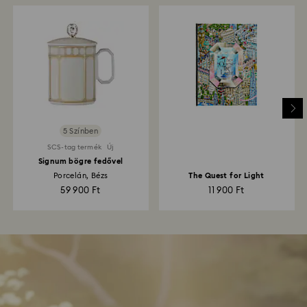
5 Színben
SCS-tag termék
Új
Signum bögre fedővel
Porcelán, Bézs
The Quest for Light
59 900 Ft
11 900 Ft