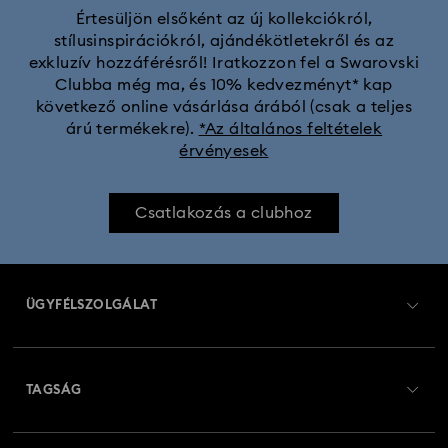
Értesüljön elsőként az új kollekciókról,
stílusinspirációkról, ajándékötletekről és az
exkluzív hozzáférésről! Iratkozzon fel a Swarovski
Clubba még ma, és 10% kedvezményt* kap
következő online vásárlása árából (csak a teljes
árú termékekre).
*Az általános feltételek
érvényesek
Csatlakozás a clubhoz
ÜGYFÉLSZOLGÁLAT
Ügyfélszolgálat áttekintés
TAGSÁG
Rendelési állapot
Regisztráció