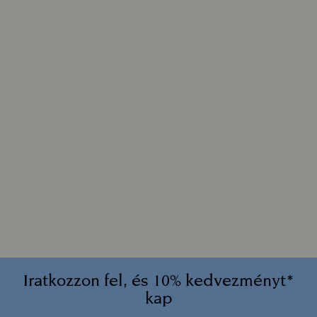
Iratkozzon fel, és 10% kedvezményt*
kap