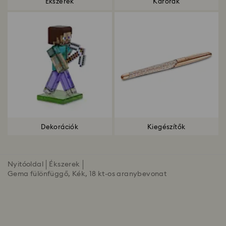
Ékszerek
Karórák
Dekorációk
Kiegészítők
Nyitóoldal
Ékszerek
Gema fülönfüggő, Kék, 18 kt-os aranybevonat