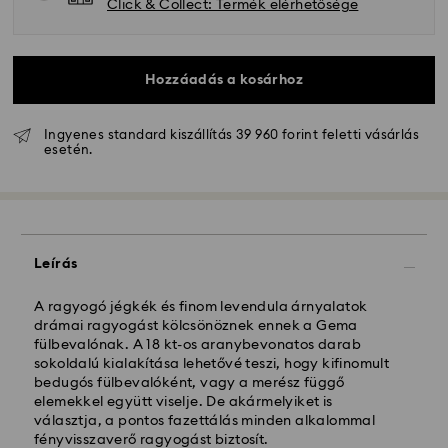
Click & Collect: Termék elérhetősége
Hozzáadás a kosárhoz
Ingyenes standard kiszállítás 39 960 forint feletti vásárlás
esetén.
Hagyományos szállítás - GLS
A hétfőtől péntekig 10:00 óráig leadott
Leírás
megrendeléseket még aznap dolgozzuk fel majd
szállítjuk ki.
Hagyományos kiszállítási: 3 munkanap a feldolgozás
A ragyogó jégkék és finom levendula árnyalatok
és a szállítás után
drámai ragyogást kölcsönöznek ennek a Gema
Hagyományos kiszállítási költség: HUF 2'000
fülbevalónak. A 18 kt-os aranybevonatos darab
Ingyenes kiszállítás a rendelések felett: HUF 39 960
sokoldalú kialakítása lehetővé teszi, hogy kifinomult
bedugós fülbevalóként, vagy a merész függő
elemekkel együtt viselje. De akármelyiket is
Expressz kiszállítási -
FedEx
választja, a pontos fazettálás minden alkalommal
fényvisszaverő ragyogást biztosít.