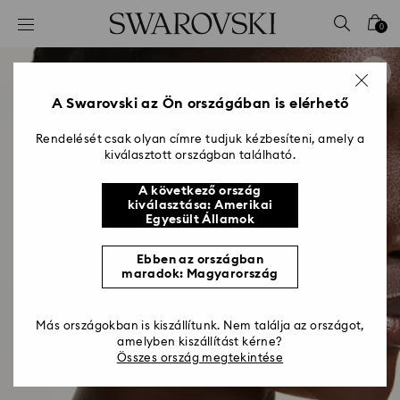
Hozzáférési-kulcs lista
0
0 - Fejléc
1 – Fő tartalom
2 - Lábléc
A Swarovski az Ön országában is elérhető
Rendelését csak olyan címre tudjuk kézbesíteni, amely a
kiválasztott országban található.
A következő ország
kiválasztása: Amerikai
Egyesült Államok
Ebben az országban
maradok: Magyarország
Más országokban is kiszállítunk. Nem találja az országot,
amelyben kiszállítást kérne?
Összes ország megtekintése