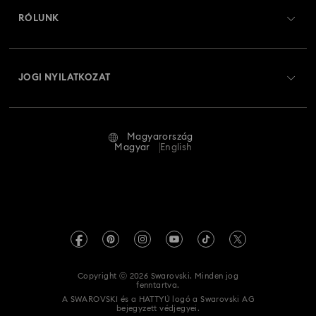
Ajándékkártya egyenleg
RÓLUNK
Swarovski Club
Szállítás
A Swarovski bemutatása
Swarovski Crystal Society (SCS)
Visszaküldés és csere
JOGI NYILATKOZAT
Állás és karrier
Javítás állapota
Általános feltételek
Alumni Community
Magyarország
Kapcsolat
Általános feltételek
Magyar
English
Szakembereknek
Mérettáblázat
Adatvédelmi szabályzat
Oldaltérkép
Üzletkereső
Impresszum
Swarovski Created Diamonds
REACH-tájékoztató
Kristallwelten
Copyright ⓒ 2026 Swarovski. Minden jog
Akadálymentességi nyilatkozat
fenntartva.
Code of Conduct & Policies
A SWAROVSKI és a HATTYÚ logó a Swarovski AG
bejegyzett védjegyei.