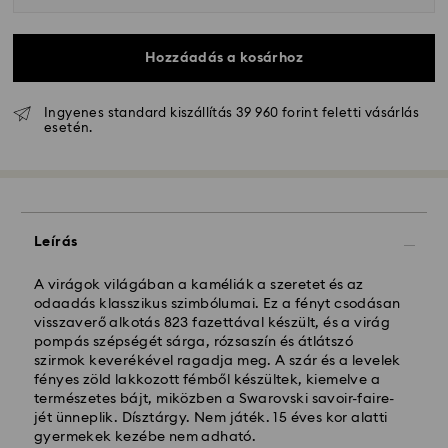
Hozzáadás a kosárhoz
Ingyenes standard kiszállítás 39 960 forint feletti vásárlás
esetén.
Hagyományos szállítás - GLS
A hétfőtől péntekig 10:00 óráig leadott
megrendeléseket még aznap dolgozzuk fel majd
Leírás
szállítjuk ki.
Hagyományos kiszállítási: 3 munkanap a feldolgozás
és a szállítás után
A virágok világában a kaméliák a szeretet és az
Hagyományos kiszállítási költség: HUF 2'000
odaadás klasszikus szimbólumai. Ez a fényt csodásan
Ingyenes kiszállítás a rendelések felett: HUF 39 960
visszaverő alkotás 823 fazettával készült, és a virág
pompás szépségét sárga, rózsaszín és átlátszó
szirmok keverékével ragadja meg. A szár és a levelek
Expressz kiszállítási -
FedEx
fényes zöld lakkozott fémből készültek, kiemelve a
természetes bájt, miközben a Swarovski savoir-faire-
jét ünneplik. Dísztárgy. Nem játék. 15 éves kor alatti
A hétfőtől péntekig, CET 14:30 óráig leadott
gyermekek kezébe nem adható.
megrendeléseket még aznap feldolgozzuk és