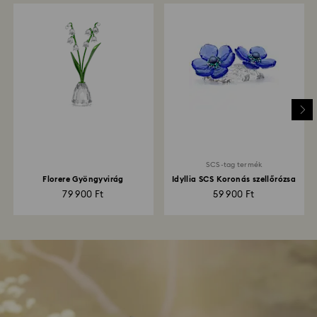
SCS-tag termék
Florere Gyöngyvirág
Idyllia SCS Koronás szellőrózsa
79 900 Ft
59 900 Ft