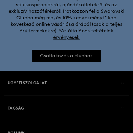
stílusinspirációkról, ajándékötletekről és az
exkluzív hozzáférésről! Iratkozzon fel a Swarovski
Clubba még ma, és 10% kedvezményt* kap
következő online vásárlása árából (csak a teljes
árú termékekre).
*Az általános feltételek
érvényesek
Csatlakozás a clubhoz
ÜGYFÉLSZOLGÁLAT
Ügyfélszolgálat áttekintés
TAGSÁG
Rendelési állapot
Regisztráció
Ajándékkártya egyenleg