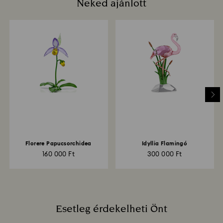
Neked ajánlott
Mennyi időt vesz igénybe a visszaküldött tételek
feldolgozása?
Amint beérkezik hozzánk a visszáru, regisztráljuk,
Önt pedig e-mailben értesítjük, ha a csomag
feldolgozásra került. A pénzvisszatérítés ezt követen
az Ön pénzügyi intézetének útmutatásától függően
akár 3-7 munkanapot is igénybe vehet. A jóváírás
ugyanazzal a módszerrel történik, ahogyan a
megrendelés. A feladás dátumától számítva a teljes
visszatérítési folyamat akár 3-4 hetet is igénybe
vehet.
Florere Papucsorchidea
Idyllia Flamingó
160 000 Ft
300 000 Ft
Esetleg érdekelheti Önt