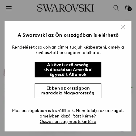
Hozzáférési-kulcs lista
0
0 - Fejléc
1 – Fő tartalom
2 - Lábléc
A Swarovski az Ön országában is elérhető
Rendelését csak olyan címre tudjuk kézbesíteni, amely a
kiválasztott országban található.
A következő ország
kiválasztása: Amerikai
Egyesült Államok
Ebben az országban
maradok: Magyarország
Más országokban is kiszállítunk. Nem találja az országot,
amelyben kiszállítást kérne?
Összes ország megtekintése