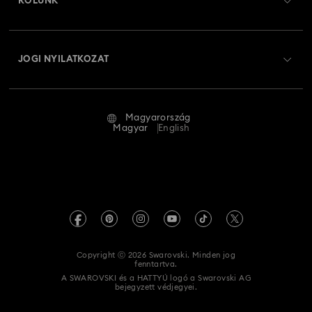
RÓLUNK
Swarovski Club
Szállítás
A Swarovski bemutatása
Swarovski Crystal Society (SCS)
Visszaküldés és csere
JOGI NYILATKOZAT
Állás és karrier
Javítás állapota
Általános feltételek
Alumni Community
Magyarország
Kapcsolat
Általános feltételek
Magyar
English
Szakembereknek
Mérettáblázat
Adatvédelmi szabályzat
Oldaltérkép
Üzletkereső
Impresszum
Swarovski Created Diamonds
REACH-tájékoztató
Kristallwelten
Copyright ⓒ 2026 Swarovski. Minden jog
Akadálymentességi nyilatkozat
fenntartva.
Code of Conduct & Policies
A SWAROVSKI és a HATTYÚ logó a Swarovski AG
bejegyzett védjegyei.
Adatvédelmi beleegyezési nyilatkozat