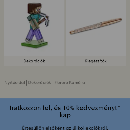
Dekorációk
Kiegészítők
Nyitóoldal
Dekorációk
Florere Kamélia
Iratkozzon fel, és 10% kedvezményt*
kap
Értesüljön elsőként az új kollekciókról,