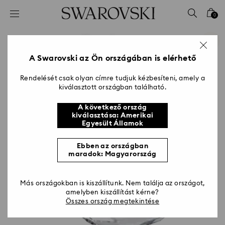
Hozzáférési-kulcs lista
0
0 - Fejléc
1 – Fő tartalom
2 - Lábléc
A Swarovski az Ön országában is elérhető
Rendelését csak olyan címre tudjuk kézbesíteni, amely a
kiválasztott országban található.
A következő ország
kiválasztása: Amerikai
Egyesült Államok
Ebben az országban
maradok: Magyarország
Más országokban is kiszállítunk. Nem találja az országot,
amelyben kiszállítást kérne?
Összes ország megtekintése