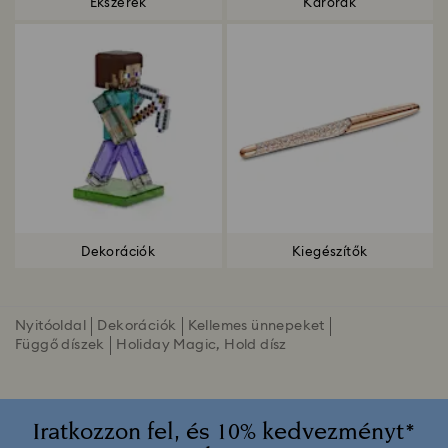
Ékszerek
Karórák
Dekorációk
Kiegészítők
Nyitóoldal
Dekorációk
Kellemes ünnepeket
Függő díszek
Holiday Magic, Hold dísz
Iratkozzon fel, és 10% kedvezményt*