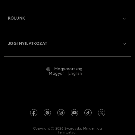
Regisztráció
Ajándékkártya egyenleg
RÓLUNK
Swarovski Club
Szállítás
A Swarovski bemutatása
Swarovski Crystal Society (SCS)
Visszaküldés és csere
JOGI NYILATKOZAT
Állás és karrier
Javítás állapota
Általános feltételek
Alumni Community
Magyarország
Kapcsolat
Általános feltételek
Magyar
English
Szakembereknek
Mérettáblázat
Adatvédelmi szabályzat
Oldaltérkép
Üzletkereső
Impresszum
Swarovski Created Diamonds
REACH-tájékoztató
Kristallwelten
Copyright ⓒ 2026 Swarovski. Minden jog
Akadálymentességi nyilatkozat
fenntartva.