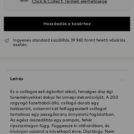
Click & Collect: Termék elérhetősége
Hozzáadás a kosárhoz
Ingyenes standard kiszállítás 39 960 forint feletti vásárlás
esetén.
Hagyományos szállítás - GLS
A hétfőtől péntekig 10:00 óráig leadott
Leírás
megrendeléseket még aznap dolgozzuk fel majd
szállítjuk ki.
Hagyományos kiszállítási: 3 munkanap a feldolgozás
Ez a csillagos esti égboltot idéző, fenséges dísz égi
és a szállítás után
tüneményekkel dobja fel ünnepi dekorációját. A 200
Hagyományos kiszállítási költség: HUF 2'000
ragyogó fazettából álló, csillogó darab egy
Ingyenes kiszállítás a rendelések felett: HUF 39 960
holdsarlót, valamint két felfüggesztett csillagot
tartalmaz egy pezsgőarany árnyalatú foglalatban.
Az egész összeállítás egy pompás, fehér
Expressz kiszállítási -
FedEx
ripszszalagon függ. Függessze ki otthonában, és
kívánjon valamit a következő évre. Dísztárgy. Nem