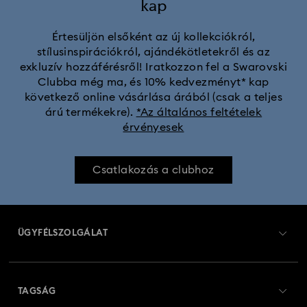
kap
Értesüljön elsőként az új kollekciókról,
stílusinspirációkról, ajándékötletekről és az
exkluzív hozzáférésről! Iratkozzon fel a Swarovski
Clubba még ma, és 10% kedvezményt* kap
következő online vásárlása árából (csak a teljes
árú termékekre).
*Az általános feltételek
érvényesek
Csatlakozás a clubhoz
ÜGYFÉLSZOLGÁLAT
Ügyfélszolgálat áttekintés
TAGSÁG
Rendelési állapot