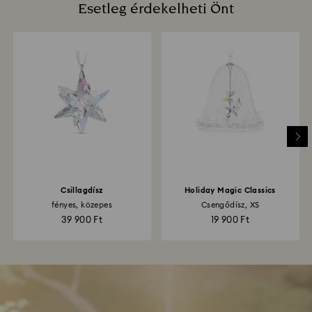
Esetleg érdekelheti Önt
Csillagdísz
Holiday Magic Classics
fényes, közepes
Csengődísz, XS
39 900 Ft
19 900 Ft