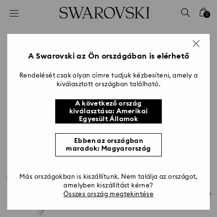
Hozzáférési-kulcs lista
0
0 - Fejléc
1 – Fő tartalom
2 - Lábléc
A Swarovski az Ön országában is elérhető
Rendelését csak olyan címre tudjuk kézbesíteni, amely a
kiválasztott országban található.
A következő ország
kiválasztása: Amerikai
Egyesült Államok
Ebben az országban
maradok: Magyarország
Más országokban is kiszállítunk. Nem találja az országot,
amelyben kiszállítást kérne?
Összes ország megtekintése