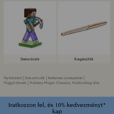
Dekorációk
Kiegészítők
Nyitóoldal
Dekorációk
Kellemes ünnepeket
Függő díszek
Holiday Magic Classics, Hullócsillag dísz
Iratkozzon fel, és 10% kedvezményt*
kap