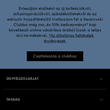
Értesüljön elsőként az új kollekciókról,
stílusinspirációkról, ajándékötletekről és az
exkluzív hozzáférésről! Iratkozzon fel a Swarovski
Clubba még ma, és 10% kedvezményt* kap
következő online vásárlása árából (csak a teljes
árú termékekre).
*Az általános feltételek
érvényesek
Csatlakozás a clubhoz
ÜGYFÉLSZOLGÁLAT
Ügyfélszolgálat áttekintés
TAGSÁG
Rendelési állapot