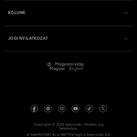
Regisztráció
Ajándékkártya egyenleg
RÓLUNK
Swarovski Club
Szállítás
A Swarovski bemutatása
Swarovski Crystal Society (SCS)
Visszaküldés és csere
JOGI NYILATKOZAT
Állás és karrier
Javítás állapota
Általános feltételek
Alumni Community
Magyarország
Kapcsolat
Általános feltételek
Magyar
English
Szakembereknek
Mérettáblázat
Adatvédelmi szabályzat
Oldaltérkép
Üzletkereső
Impresszum
Swarovski Created Diamonds
REACH-tájékoztató
Kristallwelten
Copyright ⓒ 2026 Swarovski. Minden jog
Akadálymentességi nyilatkozat
fenntartva.
Code of Conduct & Policies
A SWAROVSKI és a HATTYÚ logó a Swarovski AG