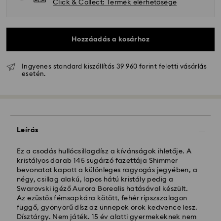
Click & Collect: Termék elérhetősége
Hozzáadás a kosárhoz
Ingyenes standard kiszállítás 39 960 forint feletti vásárlás
esetén.
Hagyományos szállítás - GLS
A hétfőtől péntekig 10:00 óráig leadott
megrendeléseket még aznap dolgozzuk fel majd
Leírás
szállítjuk ki.
Hagyományos kiszállítási: 3 munkanap a feldolgozás
és a szállítás után
Ez a csodás hullócsillagdísz a kívánságok ihletője. A
Hagyományos kiszállítási költség: HUF 2'000
kristályos darab 145 sugárzó fazettája Shimmer
Ingyenes kiszállítás a rendelések felett: HUF 39 960
bevonatot kapott a különleges ragyogás jegyében, a
négy, csillag alakú, lapos hátú kristály pedig a
Swarovski igéző Aurora Borealis hatásával készült.
Expressz kiszállítási -
FedEx
Az ezüstös fémsapkára kötött, fehér ripszszalagon
függő, gyönyörű dísz az ünnepek örök kedvence lesz.
Dísztárgy. Nem játék. 15 év alatti gyermekeknek nem