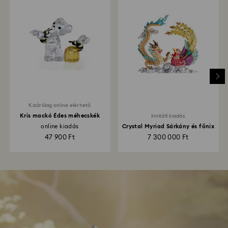
Kizárólag online elérhető
Kris mackó Édes méhecskék
limitált kiadás
online kiadás
Crystal Myriad Sárkány és főnix
47 900 Ft
7 300 000 Ft