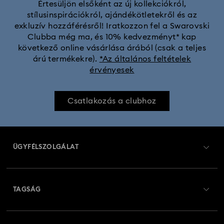
Értesüljön elsőként az új kollekciókról,
stílusinspirációkról, ajándékötletekről és az
exkluzív hozzáférésről! Iratkozzon fel a Swarovski
Clubba még ma, és 10% kedvezményt* kap
következő online vásárlása árából (csak a teljes
árú termékekre).
*Az általános feltételek
érvényesek
Csatlakozás a clubhoz
ÜGYFÉLSZOLGÁLAT
Ügyfélszolgálat áttekintés
TAGSÁG
Rendelési állapot
Regisztráció
Ajándékkártya egyenleg