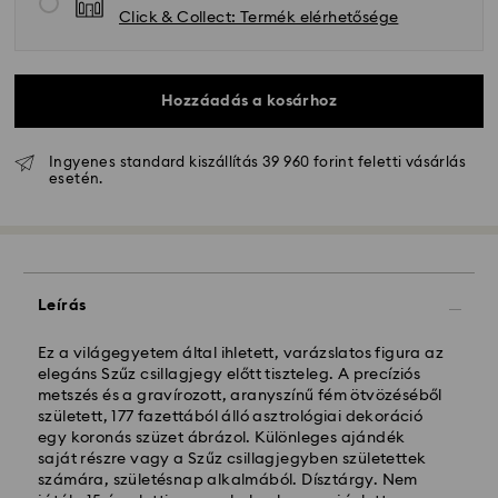
Click & Collect: Termék elérhetősége
Hozzáadás a kosárhoz
Ingyenes standard kiszállítás 39 960 forint feletti vásárlás
Hagyományos szállítás - GLS
esetén.
A hétfőtől péntekig 10:00 óráig leadott
megrendeléseket még aznap dolgozzuk fel majd
szállítjuk ki.
Hagyományos kiszállítási: 3 munkanap a feldolgozás
Leírás
és a szállítás után
Hagyományos kiszállítási költség: HUF 2'000
Ingyenes kiszállítás a rendelések felett: HUF 39 960
Ez a világegyetem által ihletett, varázslatos figura az
elegáns Szűz csillagjegy előtt tiszteleg. A precíziós
metszés és a gravírozott, aranyszínű fém ötvözéséből
Expressz kiszállítási -
FedEx
született, 177 fazettából álló asztrológiai dekoráció
egy koronás szüzet ábrázol. Különleges ajándék
saját részre vagy a Szűz csillagjegyben születettek
A hétfőtől péntekig, CET 14:30 óráig leadott
számára, születésnap alkalmából. Dísztárgy. Nem
megrendeléseket még aznap feldolgozzuk és