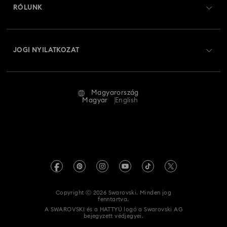
RÓLUNK
Swarovski Club
Szállítás
A Swarovski bemutatása
Swarovski Crystal Society (SCS)
Visszaküldés és csere
JOGI NYILATKOZAT
Állás és karrier
Javítás állapota
Általános feltételek
Alumni Community
Magyarország
Kapcsolat
Általános feltételek
Magyar
English
Szakembereknek
Mérettáblázat
Adatvédelmi szabályzat
Oldaltérkép
Üzletkereső
Impresszum
Swarovski Created Diamonds
REACH-tájékoztató
Kristallwelten
Copyright ⓒ 2026 Swarovski. Minden jog
Akadálymentességi nyilatkozat
fenntartva.
Code of Conduct & Policies
A SWAROVSKI és a HATTYÚ logó a Swarovski AG
bejegyzett védjegyei.
Adatvédelmi beleegyezési nyilatkozat