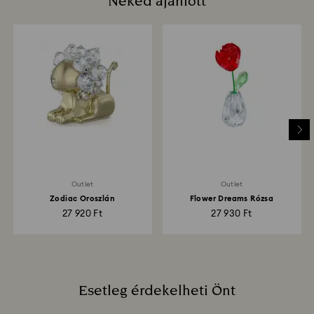
Neked ajánlott
Mennyi időt vesz igénybe a visszaküldött tételek
feldolgozása?
Amint beérkezik hozzánk a visszáru, regisztráljuk,
Önt pedig e-mailben értesítjük, ha a csomag
feldolgozásra került. A pénzvisszatérítés ezt követen
az Ön pénzügyi intézetének útmutatásától függően
akár 3-7 munkanapot is igénybe vehet. A jóváírás
ugyanazzal a módszerrel történik, ahogyan a
megrendelés. A feladás dátumától számítva a teljes
visszatérítési folyamat akár 3-4 hetet is igénybe
vehet.
Outlet
Outlet
Zodiac Oroszlán
Flower Dreams Rózsa
27 920 Ft
27 930 Ft
Esetleg érdekelheti Önt