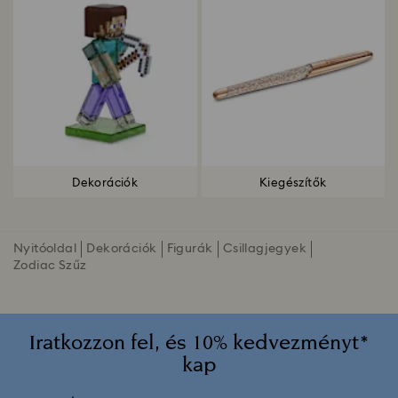
Dekorációk
Kiegészítők
Nyitóoldal
Dekorációk
Figurák
Csillagjegyek
Zodiac Szűz
Iratkozzon fel, és 10% kedvezményt*
kap