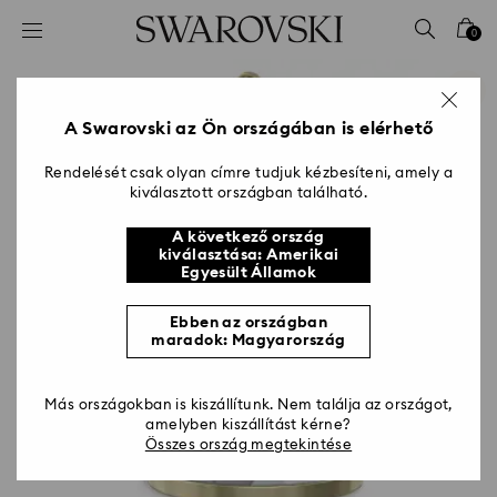
Hozzáférési-kulcs lista
0
0 - Fejléc
1 – Fő tartalom
2 - Lábléc
A Swarovski az Ön országában is elérhető
Rendelését csak olyan címre tudjuk kézbesíteni, amely a
kiválasztott országban található.
A következő ország
kiválasztása: Amerikai
Egyesült Államok
Ebben az országban
maradok: Magyarország
Más országokban is kiszállítunk. Nem találja az országot,
amelyben kiszállítást kérne?
Összes ország megtekintése