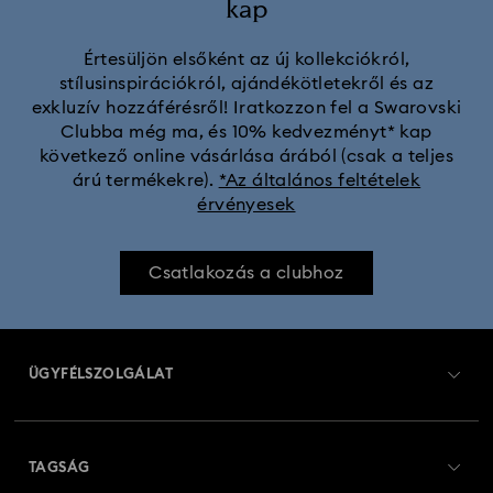
kap
Értesüljön elsőként az új kollekciókról,
stílusinspirációkról, ajándékötletekről és az
exkluzív hozzáférésről! Iratkozzon fel a Swarovski
Clubba még ma, és 10% kedvezményt* kap
következő online vásárlása árából (csak a teljes
árú termékekre).
*Az általános feltételek
érvényesek
Csatlakozás a clubhoz
ÜGYFÉLSZOLGÁLAT
Ügyfélszolgálat áttekintés
TAGSÁG
Rendelési állapot