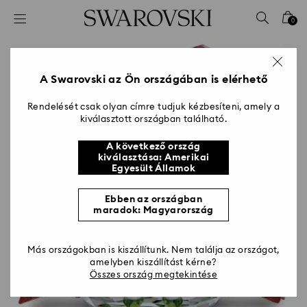
Hozzáférési-kulcs lista
0
0 - Fejléc
1 – Fő tartalom
2 - Lábléc
A Swarovski az Ön országában is elérhető
Rendelését csak olyan címre tudjuk kézbesíteni, amely a
kiválasztott országban található.
A következő ország
kiválasztása: Amerikai
Egyesült Államok
Ebben az országban
maradok: Magyarország
Más országokban is kiszállítunk. Nem találja az országot,
amelyben kiszállítást kérne?
Összes ország megtekintése