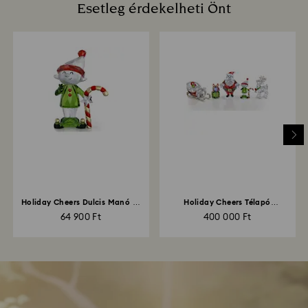
Esetleg érdekelheti Önt
Holiday Cheers Dulcis Manó és
Holiday Cheers Télapó
cukorbot
története szett
64 900 Ft
400 000 Ft