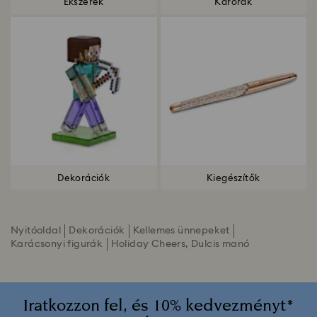
Ékszerek
Karórák
Dekorációk
Kiegészítők
Nyitóoldal
Dekorációk
Kellemes ünnepeket
Karácsonyi figurák
Holiday Cheers, Dulcis manó
Iratkozzon fel, és 10% kedvezményt*