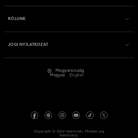
Regisztráció
Ajándékkártya egyenleg
RÓLUNK
Swarovski Club
Szállítás
A Swarovski bemutatása
Swarovski Crystal Society (SCS)
Visszaküldés és csere
JOGI NYILATKOZAT
Állás és karrier
Javítás állapota
Általános feltételek
Alumni Community
Magyarország
Kapcsolat
Általános feltételek
Magyar
English
Szakembereknek
Mérettáblázat
Adatvédelmi szabályzat
Oldaltérkép
Üzletkereső
Impresszum
Swarovski Created Diamonds
REACH-tájékoztató
Kristallwelten
Copyright ⓒ 2026 Swarovski. Minden jog
Akadálymentességi nyilatkozat
fenntartva.