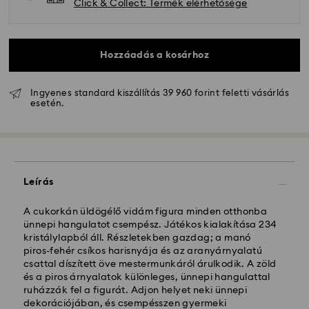
Click & Collect: Termék elérhetősége
Hozzáadás a kosárhoz
Ingyenes standard kiszállítás 39 960 forint feletti vásárlás
esetén.
Hagyományos szállítás - GLS
A hétfőtől péntekig 10:00 óráig leadott
Leírás
megrendeléseket még aznap dolgozzuk fel majd
szállítjuk ki.
Hagyományos kiszállítási: 3 munkanap a feldolgozás
A cukorkán üldögélő vidám figura minden otthonba
és a szállítás után
ünnepi hangulatot csempész. Játékos kialakítása 234
Hagyományos kiszállítási költség: HUF 2'000
kristálylapból áll. Részletekben gazdag; a manó
Ingyenes kiszállítás a rendelések felett: HUF 39 960
piros-fehér csíkos harisnyája és az aranyárnyalatú
csattal díszített öve mestermunkáról árulkodik. A zöld
és a piros árnyalatok különleges, ünnepi hangulattal
Expressz kiszállítási -
FedEx
ruházzák fel a figurát. Adjon helyet neki ünnepi
dekorációjában, és csempésszen gyermeki