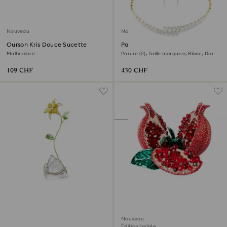
Nouveau
Nouveau
Ourson Kris Douce Sucette
Parure Mesmera
Multicolore
Parure (2), Taille marquise, Blanc, Doré
à l’or 18 carats (750/1000)
109 CHF
430 CHF
Nouveau
Édition limitée