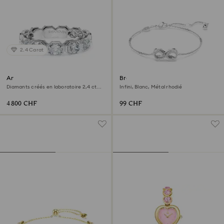
2.4 Carat
Anneau Octagon
Bracelet Hyperbola
Diamants créés en laboratoire 2,4 ct
Infini, Blanc, Métal rhodié
tw, Forme Octagon, Or blanc 18 carats
4 800 CHF
99 CHF