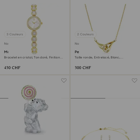
3 Couleurs
2 Couleurs
Nouveau
Nouveau
Montre Una Angelic
Pendentif Swarovski Classica
Bracelet en cristal, Ton doré, Finition
Taille ronde, Entrelacé, Blanc,
ton doré
Argent 925, doré à l’or 18 carats
(750/1000)
430 CHF
300 CHF