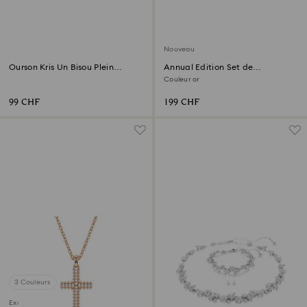
Nouveau
Ourson Kris Un Bisou Plein
Annual Edition Set de
d’Amour
Décorations 3D Festive 2026
Couleur or
99 CHF
199 CHF
3 Couleurs
Exclusivité en ligne