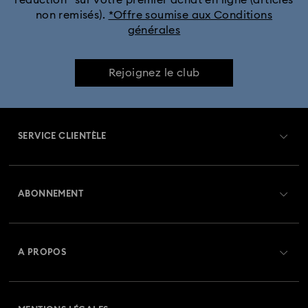
non remisés).
*Offre soumise aux Conditions
générales
Collection Holiday Magic
Collection Hyperbola
Collection Idyllia
Collection Idyllia Lilia
Rejoignez le club
Collection Imber
Collection Lucent
Collection Luna
SERVICE CLIENTÈLE
Collection Matrix
Collection Matrix Tennis
Aperçu du service clientèle
Collection Matrix Vittore
Collection Mesmera
ABONNEMENT
État de la commande
Collection Millenia
Collection Numina
Créer un compte
Solde de la carte cadeau
A PROPOS
Collection Orbita
Collection Signum
Swarovski Club
Livraisons
À propos de Swarovski
Collection Stilla
Collection Swan
Collection Una
Swarovski Crystal Society (SCS)
Retours et échanges