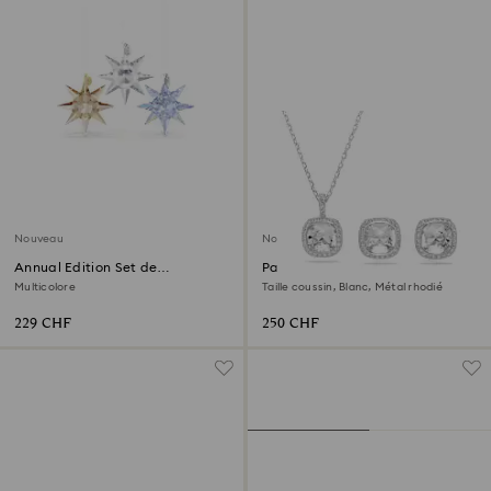
Nouveau
Nouveau
Annual Edition Set de
Parure Una Angelic
Décorations 35e Anniversaire
Multicolore
Taille coussin, Blanc, Métal rhodié
2026
229 CHF
250 CHF