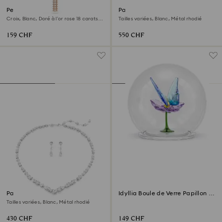
Pendentif Insigne
Parure Constella
Croix, Blanc, Doré à l’or rose 18 carats
Tailles variées, Blanc, Métal rhodié
(750/1000)
159 CHF
550 CHF
Parure Mesmera
Idyllia Boule de Verre Papillon et
Fleur
Tailles variées, Blanc, Métal rhodié
430 CHF
149 CHF