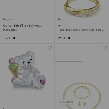
Nouveau
Nouveau
Ourson Kris Fêtes Édition
Anneau Swarovski Classica
Annuelle 2026
Multicolore
Taille ronde, Blanc, Argent 925, doré à
l’or 18 carats (750/1000)
179 CHF
250 CHF
2 Couleurs