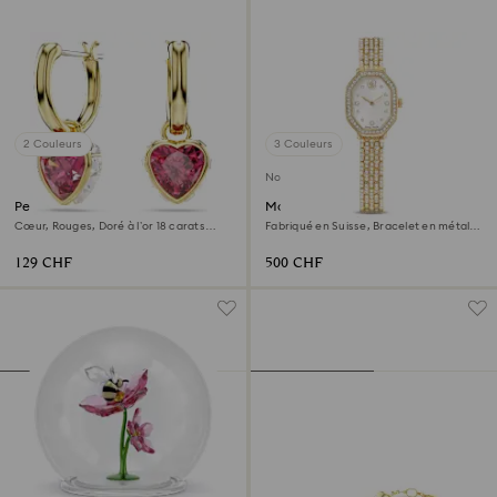
2 Couleurs
3 Couleurs
Nouveau
Pendants d'oreilles Chroma
Montre Dextera octagon
Cœur, Rouges, Doré à l’or 18 carats
Fabriqué en Suisse, Bracelet en métal,
(750/1000)
Ton doré, Finition ton doré
129 CHF
500 CHF