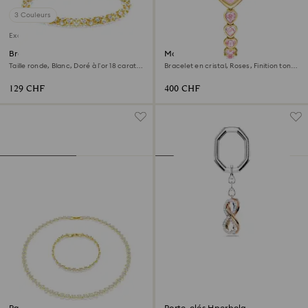
3 Couleurs
Exclusivité en ligne
Bracelet Dextera
Montre Idyllia Heart
Taille ronde, Blanc, Doré à l’or 18 carats
Bracelet en cristal, Roses, Finition ton
(750/1000)
doré
129 CHF
400 CHF
Parure Una Angelic
Porte-clés Hperbola