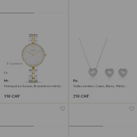
3 Couleurs
Exclusivité en ligne
Montre Cosmopolitan
Parure Ariana Grande x
Swarovski
Fabriqué en Suisse, Bracelet en métal,
Tailles variées, Cœur, Blanc, Métal
Ton argenté, Finition mix de métal
rhodié
330 CHF
250 CHF