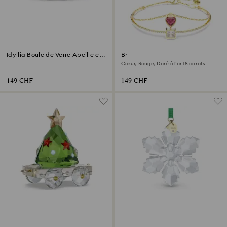
Idyllia Boule de Verre Abeille et
Bracelet-jonc Chroma
Fleurs
Cœur, Rouge, Doré à l’or 18 carats
(750/1000)
149 CHF
149 CHF