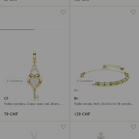
2 Couleurs
3 Couleurs
Exclusivité en ligne
Charm Idyllia
Bracelet Dextera
Tailles variées, Cœur avec clé, Blanc,
Taille ronde, Vert, Doré à l’or 18 carats
Doré à l’or 18 carats (750/1000)
(750/1000)
79 CHF
129 CHF