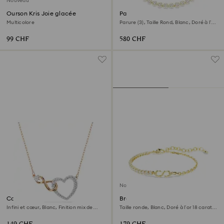
Nouveau
Ourson Kris Joie glacée
Parure Una Angelic
Multicolore
Parure (3), Taille Rond, Blanc, Doré à l’or
18 carats (750/1000)
99 CHF
580 CHF
Nouveau
Collier Hyperbola
Bracelet Matrix
Infini et cœur, Blanc, Finition mix de
Taille ronde, Blanc, Doré à l’or 18 carats
métal
(750/1000)