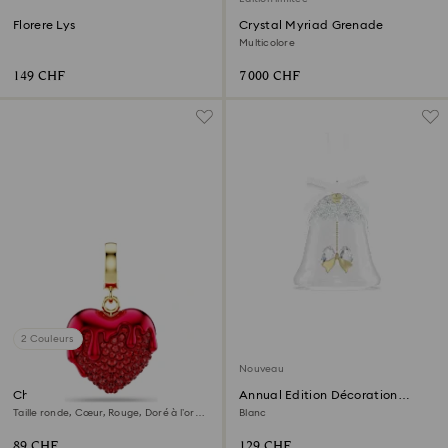
Florere Lys
Crystal Myriad Grenade
Multicolore
149 CHF
7 000 CHF
2 Couleurs
Nouveau
Charm Idyllia
Annual Edition Décoration
Cloche 2026
Taille ronde, Cœur, Rouge, Doré à l’or
Blanc
18 carats (750/1000)
89 CHF
129 CHF