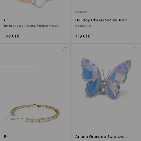
Nouveau
Bracelet-jonc Hyperbola
Holiday Cheers Set de Train
Infini et cœur, Blanc, Finition mix de
Couleur or
métal
149 CHF
159 CHF
4 Couleurs
Bracelet Tennis Matrix
‎Ariana Grande x Swarovski