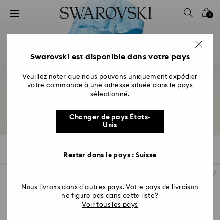
Accesskeys list
0
0 - Header
1 - Main content
2 - Footer
Swarovski est disponible dans votre pays
3 - Filter
Veuillez noter que nous pouvons uniquement expédier
votre commande à une adresse située dans le pays
4 - Search results
sélectionné.
Bijoux et cadeaux d’anniversaire
Découvrez nos sublimes cadeaux d’anniversaire pour elle et lui. Célébrez
Changer de pays États-
votre...
Lire plus
Unis
126 Résultats
Filtres
Trier selon
Filtres
Trier
Rester dans le pays : Suisse
selon
Nous livrons dans d’autres pays. Votre pays de livraison
ne figure pas dans cette liste?
Voir tous les pays