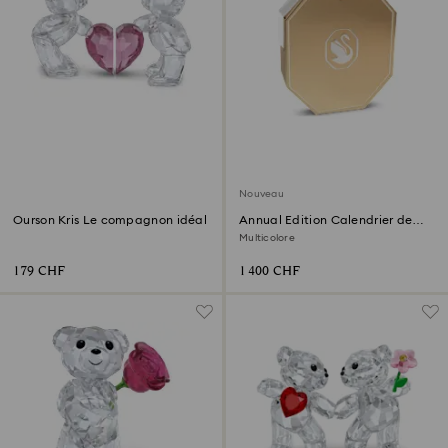
Nouveau
Ourson Kris Le compagnon idéal
Annual Edition Calendrier de
l’Avent 2026
Multicolore
179 CHF
1 400 CHF