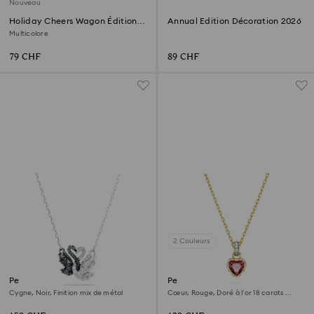
Nouveau
Holiday Cheers Wagon Édition
Annual Edition Décoration 2026
Annuelle 2026
Multicolore
79 CHF
89 CHF
2 Couleurs
Pendentif Swan
Pendentif Chroma
Cygne, Noir, Finition mix de métal
Cœur, Rouge, Doré à l’or 18 carats
(750/1000)