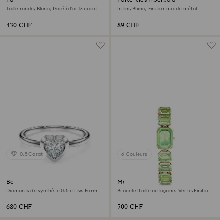
Taille ronde, Blanc, Doré à l’or 18 carats
Infini, Blanc, Finition mix de métal
(750/1000)
430 CHF
89 CHF
0.5 Carat
6 Couleurs
Bague solitaire Eternity
Montre
Diamants de synthèse 0,5 ct tw, Forme
Bracelet taille octogone, Verte, Finition
de cœur, Argent sterling
champagne doré
680 CHF
500 CHF