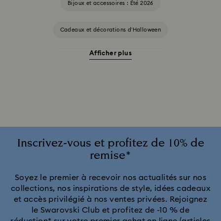
Bijoux et accessoires : Été 2026
Cadeaux et décorations d’Halloween
Afficher plus
Accessoires et figurines Cheshire Cat
Cadeaux pour les 20 ans de mariage
Collection Alice in Wonderland
Collection Chroma
Collection Constella
Collection Curiosa
Inscrivez-vous et profitez de 10% de
remise*
Collection Dextera
Collection Dulcis
Soyez le premier à recevoir nos actualités sur nos
collections, nos inspirations de style, idées cadeaux
Collection Florere
Collection Gema
et accès privilégié à nos ventes privées. Rejoignez
le Swarovski Club et profitez de -10 % de
Collection Harmonia
Collection Holiday Cheers
réduction* sur votre premier achat en ligne (articles