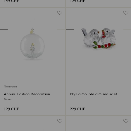
159 CHF
129 CHF
Nouveau
Annual Edition Décoration
Idyllia Couple d’Oiseaux et
Boule 2026
Baies
Blanc
129 CHF
229 CHF