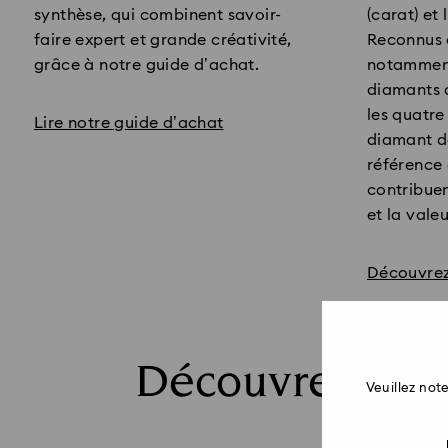
(carat) et 
synthèse, qui combinent savoir-
Reconnus d
faire expert et grande créativité,
notamment
grâce à notre guide d’achat.
diamants d
les quatre
Lire notre guide d’achat
diamant 
référence 
contribuen
et la vale
Découvrez
Découvrez nos 
Veuillez no