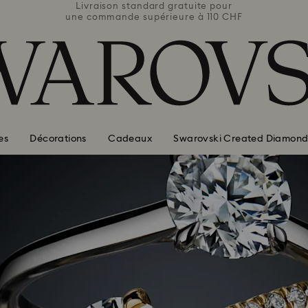
e pour
Livraison standard gratuite pour
Livra
110 CHF
une commande supérieure à 110 CHF
une co
es
Décorations
Cadeaux
Swarovski Created Diamond