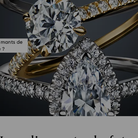
d
amants de
 ?