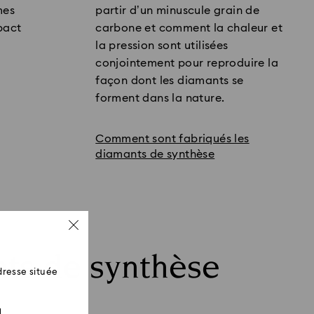
mes
partir d’un minuscule grain de
mpact
carbone et comment la chaleur et
la pression sont utilisées
conjointement pour reproduire la
façon dont les diamants se
forment dans la nature.
Comment sont fabriqués les
diamants de synthèse
nts de synthèse
resse située