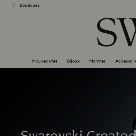
ison standard gratuite pour
Livraison standard gratuit
Boutiques
Accesskeys list
mande supérieure à 110 CHF
une commande supérieure à 
0 - Header
1 - Main content
2 - Footer
Nouveautés
Bijoux
Montres
Accessoir