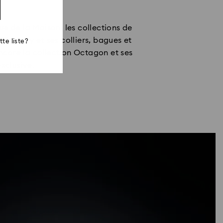
e de la Maison, les collections de
Eternity et ses colliers, bagues et
te liste?
 encore la collection Octagon et ses
xclusive.