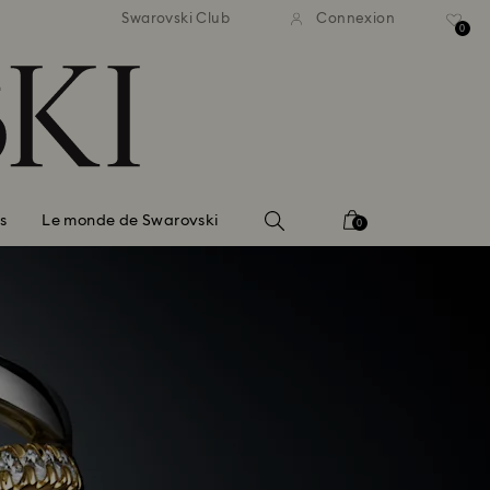
ison standard gratuite pour
Livraison standard gratuit
Swarovski Club
Connexion
mmande supérieure à 110 CHF
une commande supérieure à
0
s
Le monde de Swarovski
0