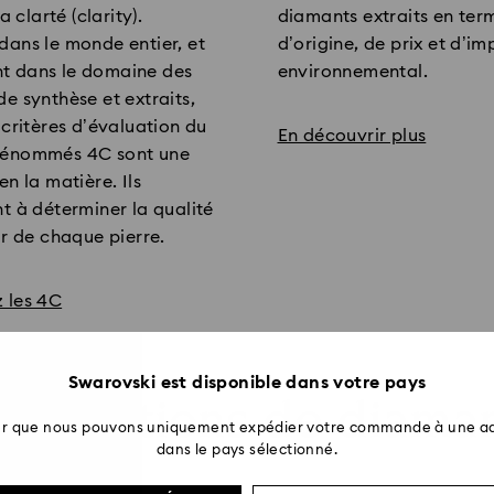
la clarté (clarity).
diamants extraits en ter
ans le monde entier, et
d’origine, de prix et d’i
 dans le domaine des
environnemental.
e synthèse et extraits,
 critères d’évaluation du
En découvrir plus
dénommés 4C sont une
en la matière. Ils
t à déterminer la qualité
ur de chaque pierre.
 les 4C
Swarovski est disponible dans votre pays
collections de diama
ter que nous pouvons uniquement expédier votre commande à une ad
dans le pays sélectionné.