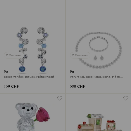
2 Couleurs
2 Couleurs
Pendants d'oreilles Constella
Parure Una Angelic
Tailles variées, Bleues, Métal rhodié
Parure (3), Taille Rond, Blanc, Métal
rhodié
159 CHF
530 CHF