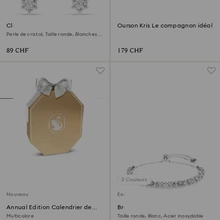
Clous d'oreilles Matrix
Ourson Kris Le compagnon idéal
Perle de cristal, Taille ronde, Blanches,
Métal rhodié
89 CHF
179 CHF
3 Couleurs
Nouveau
Exclusivité en ligne
Annual Edition Calendrier de
Bracelet Dextera
l’Avent 2026
Multicolore
Taille ronde, Blanc, Acier inoxydable