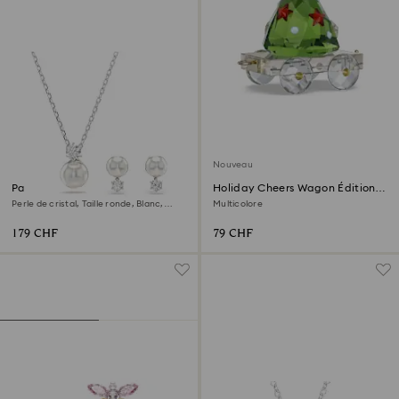
Nouveau
Parure Matrix
Holiday Cheers Wagon Édition
Annuelle 2026
Perle de cristal, Taille ronde, Blanc,
Multicolore
Métal rhodié
179 CHF
79 CHF