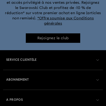
et accès privilégié à nos ventes privées. Rejoignez
le Swarovski Club et profitez de -10 % de
Collection Harmonia
Collection Holiday Cheers
réduction* sur votre premier achat en ligne (articles
non remisés).
*Offre soumise aux Conditions
générales
Collection Holiday Magic
Collection Hyperbola
Collection Idyllia
Collection Idyllia Lilia
Rejoignez le club
Collection Imber
Collection Lucent
Collection Luna
SERVICE CLIENTÈLE
Collection Matrix
Collection Matrix Tennis
Aperçu du service clientèle
Collection Matrix Vittore
Collection Mesmera
ABONNEMENT
État de la commande
Collection Millenia
Collection Numina
Créer un compte
Solde de la carte cadeau
A PROPOS
Collection Orbita
Collection Signum
Swarovski Club