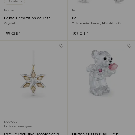
5 Couleurs
Nouveau
Nouveau
Gema Décoration de Fête
Boutons de manchettes Una
Angelic
Crystal
Taille ronde, Blancs, Métal rhodié
199 CHF
109 CHF
Nouveau
Exclusivité en ligne
Famille Exclusive Décoration de
Ourson Kris Un Bisou Plein