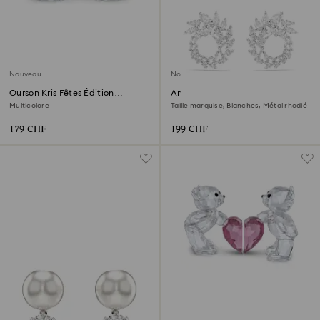
Nouveau
Nouveau
Ourson Kris Fêtes Édition
Anneaux d'oreilles Mesmera
Annuelle 2026
Multicolore
Taille marquise, Blanches, Métal rhodié
179 CHF
199 CHF