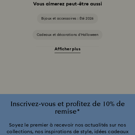
Vous aimerez peut-être aussi
Bijoux et accessoires : Été 2026
Cadeaux et décorations d’Halloween
Afficher plus
Accessoires et figurines Cheshire Cat
Cadeaux pour les 20 ans de mariage
Collection Alice in Wonderland
Collection Chroma
Collection Constella
Collection Curiosa
Inscrivez-vous et profitez de 10% de
remise*
Collection Dextera
Collection Dulcis
Soyez le premier à recevoir nos actualités sur nos
collections, nos inspirations de style, idées cadeaux
Collection Florere
Collection Gema