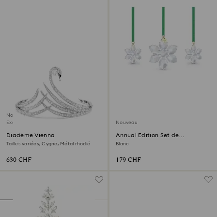
Nouveau
Exclusivité en ligne
Nouveau
Diadème Vienna
Annual Edition Set de
Décorations 2026
Tailles variées, Cygne, Métal rhodié
Blanc
630 CHF
179 CHF