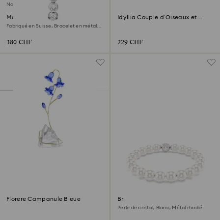
Nouveau
Montre Imber oval
Idyllia Couple d’Oiseaux et
Baies
Fabriqué en Suisse, Bracelet en métal,
Ton argenté, Acier inoxydable
380 CHF
229 CHF
Florere Campanule Bleue
Bracelet Matrix
Perle de cristal, Blanc, Métal rhodié