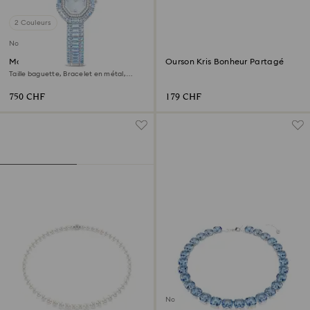
2 Couleurs
Nouveau
Montre Matrix octagon
Ourson Kris Bonheur Partagé
Taille baguette, Bracelet en métal,
Bleues, Acier inoxydable
750 CHF
179 CHF
Nouveau