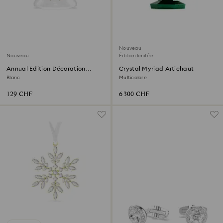
Nouveau
Nouveau
Édition limitée
Annual Edition Décoration
Crystal Myriad Artichaut
Cloche 2026
Blanc
Multicolore
129 CHF
6 300 CHF