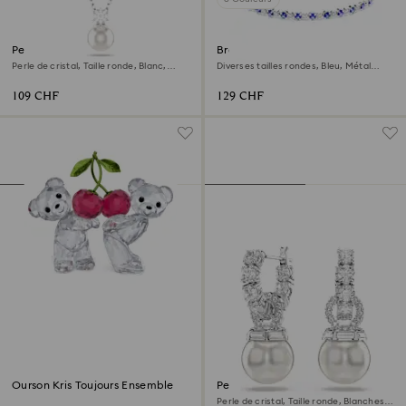
Pendentif Matrix
Bracelet Tennis Matrix
Perle de cristal, Taille ronde, Blanc,
Diverses tailles rondes, Bleu, Métal
Métal rhodié
rhodié
109 CHF
129 CHF
Ourson Kris Toujours Ensemble
Pendants d'oreilles Matrix
Perle de cristal, Taille ronde, Blanches,