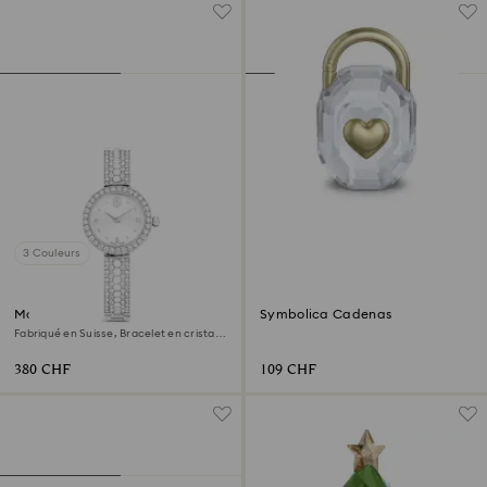
3 Couleurs
Montre Matrix pearl bangle
Symbolica Cadenas
Fabriqué en Suisse, Bracelet en cristal,
Blanc, Acier inoxydable
380 CHF
109 CHF