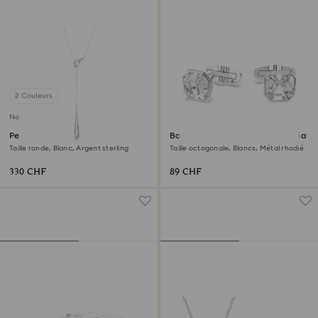
2 Couleurs
Nouveau
Pendentif en Y Swarovski
Boutons de manchettes Millenia
Classica
Taille ronde, Blanc, Argent sterling
Taille octogonale, Blancs, Métal rhodié
330 CHF
89 CHF