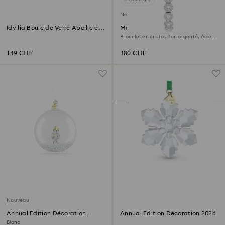
Nouveau
Idyllia Boule de Verre Abeille et
Montre Una Angelic
Fleurs
Bracelet en cristal, Ton argenté, Acier
inoxydable
149 CHF
380 CHF
Nouveau
Annual Edition Décoration
Annual Edition Décoration 2026
Boule 2026
Blanc