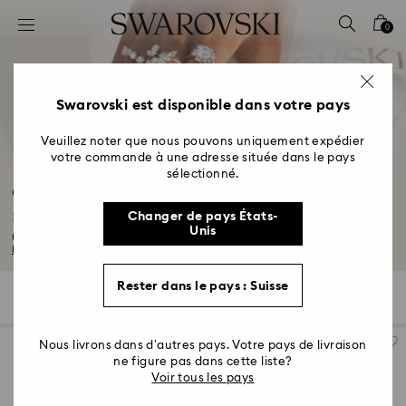
Accesskeys list
0
0 - Header
1 - Main content
2 - Footer
Swarovski est disponible dans votre pays
3 - Filter
Veuillez noter que nous pouvons uniquement expédier
votre commande à une adresse située dans le pays
4 - Search results
sélectionné.
Cadeaux de mariage et cadeaux pour la
mariée
Changer de pays États-
Unis
Un cadeau pour l'enterrement de vie de jeune fille ? Une surprise de dernière...
Lire plus
Rester dans le pays : Suisse
124 Résultats
Filtres
Trier selon
Filtres
Trier
selon
Nous livrons dans d’autres pays. Votre pays de livraison
ne figure pas dans cette liste?
Voir tous les pays