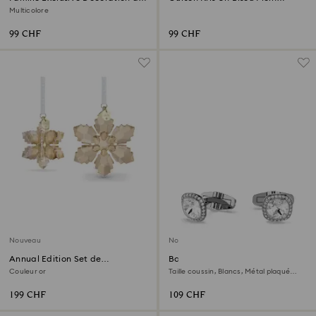
Fête
d’Amour
Multicolore
99 CHF
99 CHF
Nouveau
Nouveau
Annual Edition Set de
Boutons de manchettes Una
Décorations 3D Festive 2026
Angelic
Couleur or
Taille coussin, Blancs, Métal plaqué
ruthénium
199 CHF
109 CHF