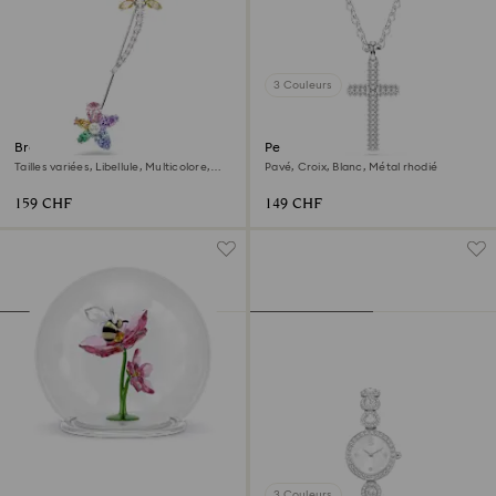
3 Couleurs
Broche Ariana Grande x
Pendentif Insigne
Swarovski
Tailles variées, Libellule, Multicolore,
Pavé, Croix, Blanc, Métal rhodié
Métal rhodié
159 CHF
149 CHF
3 Couleurs