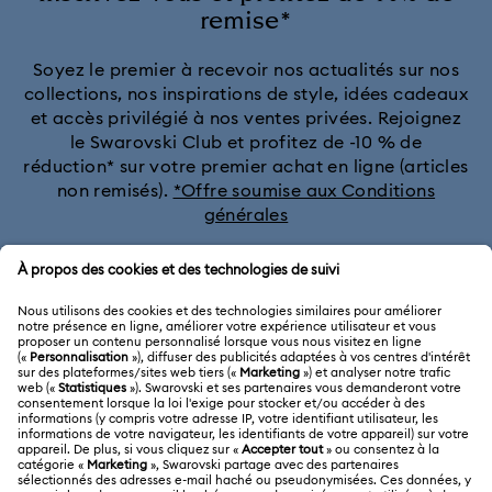
remise*
Soyez le premier à recevoir nos actualités sur nos
collections, nos inspirations de style, idées cadeaux
et accès privilégié à nos ventes privées. Rejoignez
le Swarovski Club et profitez de -10 % de
réduction* sur votre premier achat en ligne (articles
non remisés).
*Offre soumise aux Conditions
générales
Rejoignez le club
SERVICE CLIENTÈLE
Aperçu du service clientèle
A PROPOS