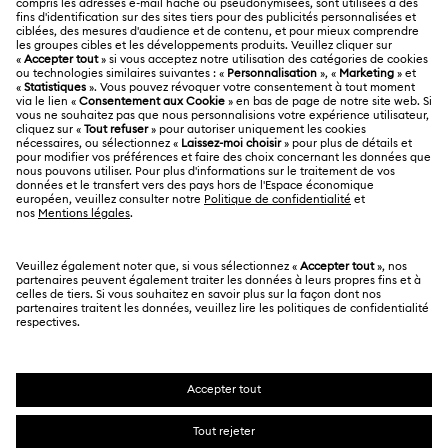
Solde de la carte cadeau
À propos de Swarovski
Statut de réparation
MENTIONS LÉGALES
Emploi & Carrières
Contactez-Nous
Conditions D’Utilisation
Alumni Community
Calculer votre taille
Autres pays/régions
Conditions Générales
English
Deutsch
Español
Français
Pour les professionnels
Rechercher une boutique
Politique De Confidentialité
Sitemap
Gestion Des Cookies
Swarovski Created Diamonds
Mention Légale
Kristallwelten
Copyright ⓒ 2026 Swarovski. Tous droits réservés.
Informations sur REACH
SWAROVSKI et le logo Cygne sont des marques
Code of Conduct & Policies
déposées de Swarovski AG.
Déclaration de consentement relative à la protection des
données