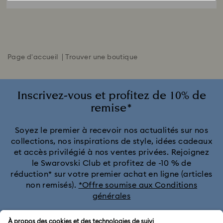
Page d'accueil
Trouver une boutique
Inscrivez-vous et profitez de 10% de
remise*
Soyez le premier à recevoir nos actualités sur nos
collections, nos inspirations de style, idées cadeaux
et accès privilégié à nos ventes privées. Rejoignez
le Swarovski Club et profitez de -10 % de
réduction* sur votre premier achat en ligne (articles
non remisés).
*Offre soumise aux Conditions
générales