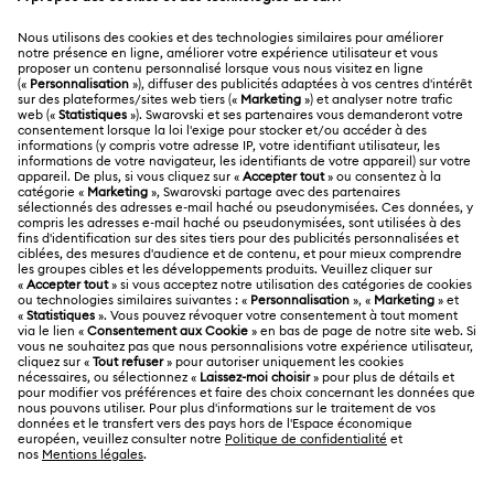
Rejoignez le club
SERVICE CLIENTÈLE
Aperçu du service clientèle
A PROPOS
Solde de la carte cadeau
À propos de Swarovski
Statut de réparation
MENTIONS LÉGALES
Emploi & Carrières
Contactez-Nous
Conditions D’Utilisation
Alumni Community
Calculer votre taille
Autres pays/régions
Conditions Générales
English
Deutsch
Español
Français
Pour les professionnels
Rechercher une boutique
Politique De Confidentialité
Sitemap