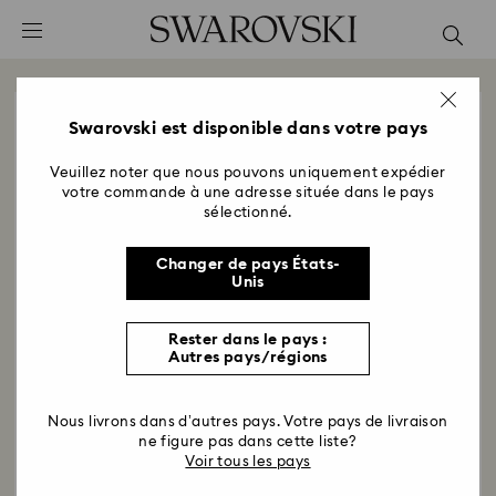
Accesskeys list
0 - Header
1 - Main content
2 - Footer
Swarovski est disponible dans votre pays
Trouvez une boutique Swarovski proche
Pays/Région
Veuillez noter que nous pouvons uniquement expédier
votre commande à une adresse située dans le pays
sélectionné.
Changer de pays États-
Utiliser ma position actuelle
Unis
Rester dans le pays :
Autres pays/régions
Nous livrons dans d’autres pays. Votre pays de livraison
ne figure pas dans cette liste?
Voir tous les pays