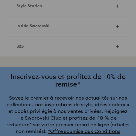
Style Stories
Dazed
Bijoux d’inspiration marine
La magie des fêtes
Inside Swarovski
Guide des montres
Inside Swarovski
Conseils de style
B2B
Qui sommes nous ?
Le choix des couleurs
Pour les professionnels
Emploi & Carrières
Comment porter nos bijoux
Artisanat Swarovski
Inscrivez-vous et profitez de 10% de
Nouveau concept
Guide de style : Les bagues
remise*
Innovations Swarovski
Swarovski Kristallwelten​
Guide de style : Boucles d’oreilles
Inspiration Swarovski
Soyez le premier à recevoir nos actualités sur nos
collections, nos inspirations de style, idées cadeaux
Garden Tales et Jungle Beats
Espace professionnel - Nous contacter
et accès privilégié à nos ventes privées. Rejoignez
Constella et Stella
le Swarovski Club et profitez de -10 % de
Cadeaux D’Entreprise
réduction* sur votre premier achat en ligne (articles
Votre coffret à bijoux d’indispensables du quotidien
non remisés).
*Offre soumise aux Conditions
Cadeaux d’entreprise - Nous contacter