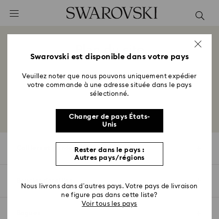
Accesskeys list
0 - Header
1 - Main content
Plan du site
2 - Footer
Swarovski est disponible dans votre pays
Title:
Veuillez noter que nous pouvons uniquement expédier
Trier par catégorie
votre commande à une adresse située dans le pays
Subtitle:
sélectionné.
Changer de pays États-
Unis
Colliers et pendentifs
Rester dans le pays :
Autres pays/régions
Colliers
Boucles d´oreilles
Nous livrons dans d’autres pays. Votre pays de livraison
Pendentifs
ne figure pas dans cette liste?
Boucles d´oreilles
Voir tous les pays
Colliers chokers
Bagues