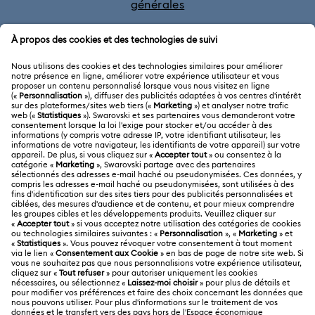
générales
Millenia
Dextera
Rejoignez le club
Lucent
Harmonia
SERVICE CLIENTÈLE
Aperçu du service clientèle
A PROPOS
Solde de la carte cadeau
À propos de Swarovski
Statut de réparation
MENTIONS LÉGALES
Emploi & Carrières
Contactez-Nous
Conditions D’Utilisation
Alumni Community
Calculer votre taille
Autres pays/régions
Conditions Générales
English
Deutsch
Español
Français
Pour les professionnels